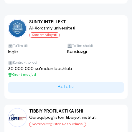
SUN‘IY INTELLEKT
Al-Xorazmiy universiteti
Xorazm viloyati
Ta'lim tili
Ta'lim shakli
Kunduzgi
Ingliz
Kontrakt to'lovi
30 000 000 so'mdan boshlab
Grant mavjud
Batafsil
TIBBIY PROFILAKTIKA ISHI
Qoraqalpog‘iston tibbiyot instituti
Qoraqalpog‘iston Respublikasi