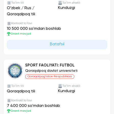
Ta'lim tili
Ta'lim shakli
Kunduzgi
O‘zbek
/
Rus
/
Qoraqalpoq tili
Kontrakt to'lovi
10 500 000 so'mdan boshlab
Grant mavjud
Batafsil
SPORT FAOLIYATI: FUTBOL
Qoraqalpoq davlat universiteti
Qoraqalpog‘iston Respublikasi
Ta'lim tili
Ta'lim shakli
Kunduzgi
Qoraqalpoq tili
Kontrakt to'lovi
7 400 000 so'mdan boshlab
Grant mavjud