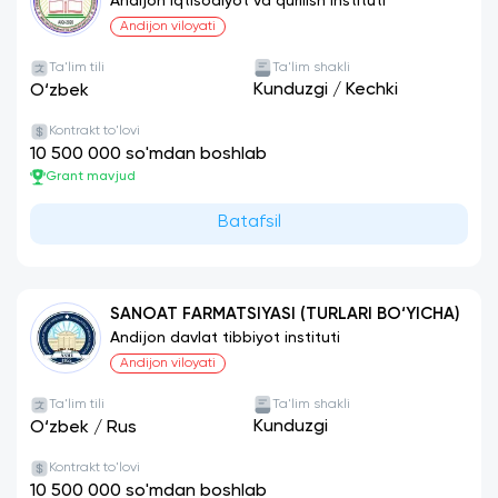
BO‘YICHA)
Andijon iqtisodiyot va qurilish instituti
Andijon viloyati
Ta'lim tili
Ta'lim shakli
Kunduzgi
/
Kechki
O‘zbek
Kontrakt to'lovi
10 500 000 so'mdan boshlab
Grant mavjud
Batafsil
SANOAT FARMATSIYASI (TURLARI BO‘YICHA)
Andijon davlat tibbiyot instituti
Andijon viloyati
Ta'lim tili
Ta'lim shakli
Kunduzgi
O‘zbek
/
Rus
Kontrakt to'lovi
10 500 000 so'mdan boshlab