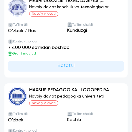
MASHINASOZLIK TEXNOLOGIYASI,
MASHINASOZLIK ISHLAB CHIQARISHINI
Navoiy davlat konchilik va texnologiyalar
universiteti
JIHOZLASH VA AVTOMATLASHTIRISH
Navoiy viloyati
Ta'lim tili
Ta'lim shakli
Kunduzgi
O‘zbek
/
Rus
Kontrakt to'lovi
7 400 000 so'mdan boshlab
Grant mavjud
Batafsil
MAXSUS PEDAGOGIKA : LOGOPEDIYA
Navoiy davlat pedagogika universiteti
Navoiy viloyati
Ta'lim tili
Ta'lim shakli
Kechki
O‘zbek
Kontrakt to'lovi