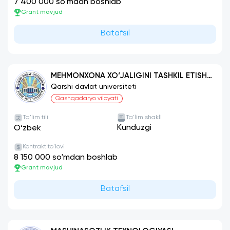
7 400 000 so'mdan boshlab
Grant mavjud
Batafsil
MEHMONXONA XO‘JALIGINI TASHKIL ETISH
VA BOSHQARISH
Qarshi davlat universiteti
Qashqadaryo viloyati
Ta'lim tili
Ta'lim shakli
Kunduzgi
O‘zbek
Kontrakt to'lovi
8 150 000 so'mdan boshlab
Grant mavjud
Batafsil