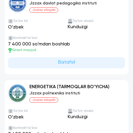
Jizzax davlat pedagogika instituti
Jizzax viloyati
Ta'lim tili
Ta'lim shakli
Kunduzgi
O‘zbek
Kontrakt to'lovi
7 400 000 so'mdan boshlab
Grant mavjud
Batafsil
ENERGETIKA (TARMOQLAR BO‘YICHA)
Jizzax politexnika instituti
Jizzax viloyati
Ta'lim tili
Ta'lim shakli
Kunduzgi
O‘zbek
Kontrakt to'lovi