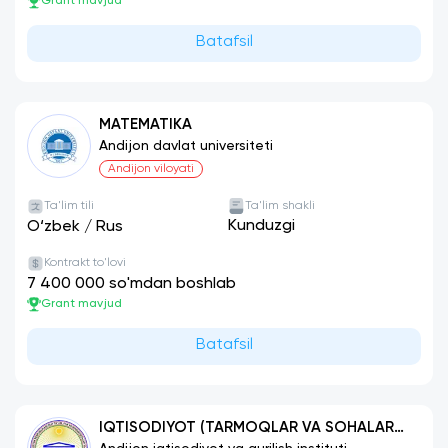
Grant mavjud
Batafsil
MATEMATIKA
Andijon davlat universiteti
Andijon viloyati
Ta'lim tili
Ta'lim shakli
Kunduzgi
O‘zbek
/
Rus
Kontrakt to'lovi
7 400 000 so'mdan boshlab
Grant mavjud
Batafsil
IQTISODIYOT (TARMOQLAR VA SOHALAR