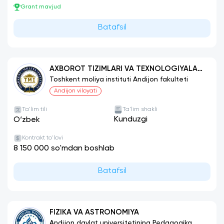
Grant mavjud
Batafsil
AXBOROT TIZIMLARI VA TEXNOLOGIYALARI
(MOLIYA-BANK TIZIMIDA)
Toshkent moliya instituti Andijon fakulteti
Andijon viloyati
Ta'lim tili
Ta'lim shakli
Kunduzgi
O‘zbek
Kontrakt to'lovi
8 150 000 so'mdan boshlab
Batafsil
FIZIKA VA ASTRONOMIYA
Andijon davlat universitetining Pedagogika