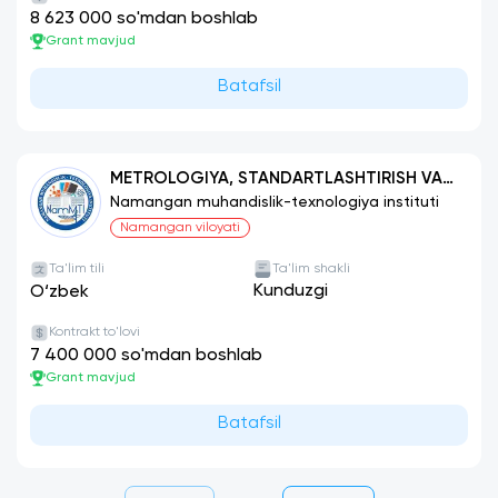
8 623 000 so'mdan boshlab
Grant mavjud
Batafsil
METROLOGIYA, STANDARTLASHTIRISH VA
MAHSULOT SIFATI MENEJMENTI
Namangan muhandislik-texnologiya instituti
(TARMOQLAR BO‘YICHA)
Namangan viloyati
Ta'lim tili
Ta'lim shakli
Kunduzgi
O‘zbek
Kontrakt to'lovi
7 400 000 so'mdan boshlab
Grant mavjud
Batafsil