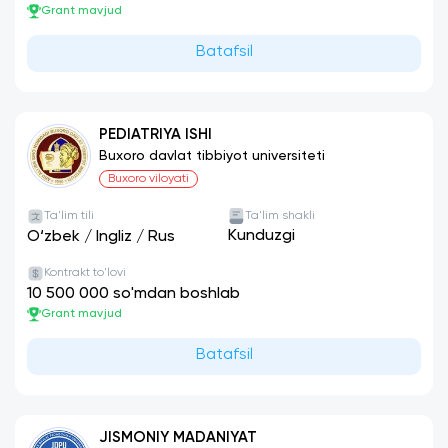
Grant mavjud
Batafsil
PEDIATRIYA ISHI
Buxoro davlat tibbiyot universiteti
Buxoro viloyati
Ta'lim tili
Ta'lim shakli
Kunduzgi
O‘zbek
/
Ingliz
/
Rus
Kontrakt to'lovi
10 500 000 so'mdan boshlab
Grant mavjud
Batafsil
JISMONIY MADANIYAT