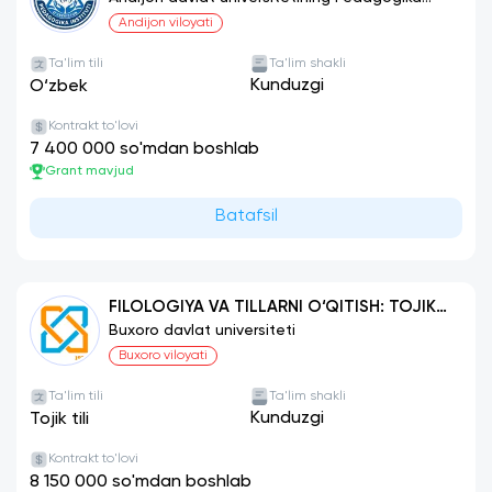
instituti
Andijon viloyati
Ta'lim tili
Ta'lim shakli
Kunduzgi
O‘zbek
Kontrakt to'lovi
7 400 000 so'mdan boshlab
Grant mavjud
Batafsil
FILOLOGIYA VA TILLARNI O‘QITISH: TOJIK
TILI
Buxoro davlat universiteti
Buxoro viloyati
Ta'lim tili
Ta'lim shakli
Kunduzgi
Tojik tili
Kontrakt to'lovi
8 150 000 so'mdan boshlab