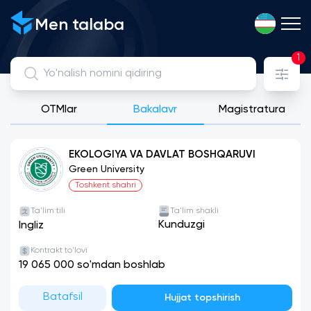
Men talaba
1
OTMlar
Bakalavr
Magistratura
Davlat, Litsenziyaga ega xususiy va xalqaro universitetlarni y
EKOLOGIYA VA DAVLAT BOSHQARUVI
Green University
Toshkent shahri
Ta'lim tili
Ta'lim shakli
Kunduzgi
Ingliz
Kontrakt to'lovi
19 065 000 so'mdan boshlab
Batafsil
Hujjat topshirish