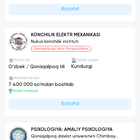
Batafsil
KONCHILIK ELEKTR MEXANIKASI
Nukus konchilik instituti
Qoraqalpog‘iston Respublikasi
Ta'lim tili
Ta'lim shakli
Kunduzgi
O‘zbek
/
Qoraqalpoq tili
Kontrakt to'lovi
7 400 000 so'mdan boshlab
Grant mavjud
Batafsil
PSIXOLOGIYA: AMALIY PSIXOLOGIYA
Qoraqalpoq davlat universiteti Chimboy