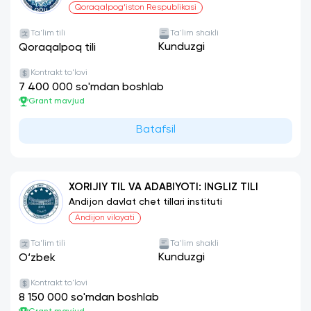
fakulteti
Qoraqalpog‘iston Respublikasi
Ta'lim tili
Ta'lim shakli
Kunduzgi
Qoraqalpoq tili
Kontrakt to'lovi
7 400 000 so'mdan boshlab
Grant mavjud
Batafsil
XORIJIY TIL VA ADABIYOTI: INGLIZ TILI
Andijon davlat chet tillari instituti
Andijon viloyati
Ta'lim tili
Ta'lim shakli
Kunduzgi
O‘zbek
Kontrakt to'lovi
8 150 000 so'mdan boshlab