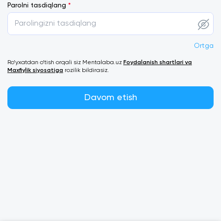
Parolni tasdiqlang
*
Ortga
Ro‘yxatdan o‘tish orqali siz Mentalaba.uz
Foydalanish shartlari va
Maxfiylik siyosatiga
rozilik bildirasiz.
Davom etish