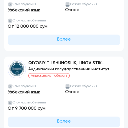
Язык обучения
Режим обучения
Очное
Узбекский язык
Стоимость обучения
От 12 000 000 сум
Более
QIYOSIY TILSHUNOSLIK, LINGVISTIK
TARJIMASHUNOSLIK (INGLIZ TILI)
Андижанский государственный институт
иностранных языков
Андижанская область
Язык обучения
Режим обучения
Очное
Узбекский язык
Стоимость обучения
От 9 700 000 сум
Более