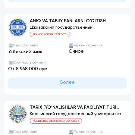
ANIQ VA TABIIY FANLARNI O‘QITISH
METODIKASI (MATEMATIKA)
Джизакский государственный
педагогический институт
Джизакская область
Язык обучения
Режим обучения
Очное
Узбекский язык
Стоимость обучения
От 8 968 000 сум
Более
TARIX (YO‘NALISHLAR VA FAOLIYAT TURI
BO‘YICHA)
Каршинский государственный университет
Кашкадарьинская область
Язык обучения
Режим обучения