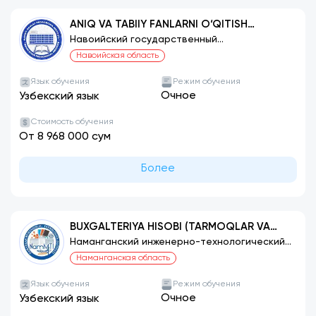
ANIQ VA TABIIY FANLARNI O‘QITISH
METODIKASI (BIOLOGIYA)
Навоийский государственный
педагогический институт
Навоийская область
Язык обучения
Режим обучения
Очное
Узбекский язык
Стоимость обучения
От 8 968 000 сум
Более
BUXGALTERIYA HISOBI (TARMOQLAR VA
SOHALAR BO‘YICHA)
Наманганский инженерно-технологический
институт
Наманганская область
Язык обучения
Режим обучения
Очное
Узбекский язык