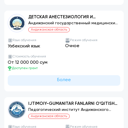
ДЕТСКАЯ АНЕСТЕЗИОЛОГИЯ И
РЕАНИМАТОЛОГИЯ
Андижанский государственный медицинский
институт
Андижанская область
Язык обучения
Режим обучения
Очное
Узбекский язык
Стоимость обучения
От 12 000 000 сум
Доступен грант
Более
IJTIMOIY-GUMANITAR FANLARNI O‘QITISH
METODIKASI (HUQUQ TA’LIMI)
Педагогический институт Андижанского
государственного университета
Андижанская область
Язык обучения
Режим обучения