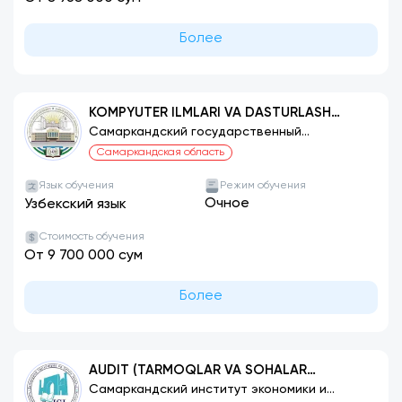
Более
KOMPYUTER ILMLARI VA DASTURLASH
TEXNOLOGIYALARI (YO‘NALISHLAR
Самаркандский государственный
университет
BO‘YICHA)
Самаркандская область
Язык обучения
Режим обучения
Очное
Узбекский язык
Стоимость обучения
От 9 700 000 сум
Более
AUDIT (TARMOQLAR VA SOHALAR
BO‘YICHA)
Самаркандский институт экономики и