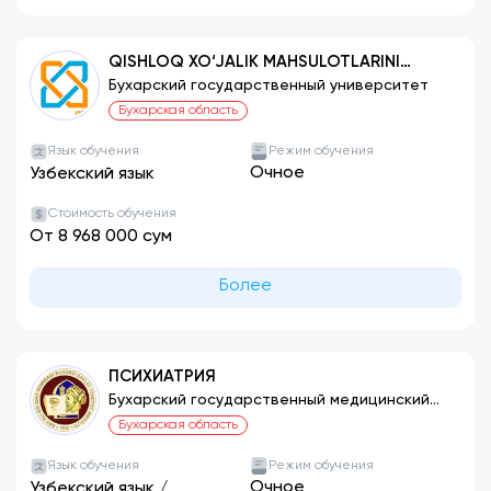
QISHLOQ XO‘JALIK MAHSULOTLARINI
SAQLASH VA DASTLABKI ISHLASH
Бухарский государственный университет
TEXNOLOGIYASI (MAHSULOTLAR TURLARI
Бухарская область
BO‘YICHA)
Язык обучения
Режим обучения
Очное
Узбекский язык
Стоимость обучения
От 8 968 000 сум
Более
ПСИХИАТРИЯ
Бухарский государственный медицинский
институт
Бухарская область
Язык обучения
Режим обучения
Очное
Узбекский язык
/