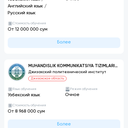
Английский язык
/
Русский язык
Стоимость обучения
От 12 000 000 сум
Более
MUHANDISLIK KOMMUNIKATSIYA TIZIMLARI,
QURILISHI VA MONTAJI (TURLARI BO‘YICHA)
Джизакский политехнический институт
Джизакская область
Язык обучения
Режим обучения
Очное
Узбекский язык
Стоимость обучения
От 8 968 000 сум
Более