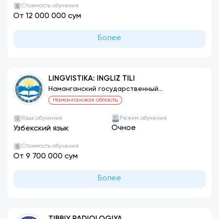
Стоимость обучения
От 12 000 000 сум
Более
LINGVISTIKA: INGLIZ TILI
Наманганский государственный
университет
Наманганская область
Язык обучения
Режим обучения
Очное
Узбекский язык
Стоимость обучения
От 9 700 000 сум
Более
TIBBIY RADIOLOGIYA