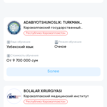
ADABIYOTSHUNOSLIK: TURKMAN
ADABIYOTI
Каракалпакский государственный
университет
Республика Каракалпакстан
Язык обучения
Режим обучения
Очное
Узбекский язык
Стоимость обучения
От 9 700 000 сум
Более
BOLALAR XIRURGIYASI
Каракалпакский медицинский институт
Республика Каракалпакстан