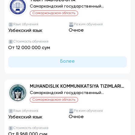
Самаркандский государственный
медицинский университет
Самаркандская область
Язык обучения
Режим обучения
Очное
Узбекский язык
Стоимость обучения
От 12 000 000 сум
Более
MUHANDISLIK KOMMUNIKATSIYA TIZIMLARI,
QURILISHI VA MONTAJI (TURLARI BO‘YICHA)
Самаркандский государственный
архитектурно-строительный институт
Самаркандская область
Язык обучения
Режим обучения
Очное
Узбекский язык
Стоимость обучения
От 8 968 000 сум