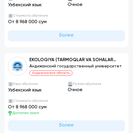
Очное
Узбекский язык
Стоимость обучения
От 8 968 000 сум
Более
EKOLOGIYA (TARMOQLAR VA SOHALAR
BO‘YICHA)
Андижанский государственный университет
Андижанская область
Язык обучения
Режим обучения
Очное
Узбекский язык
Стоимость обучения
От 8 968 000 сум
Доступен грант
Более