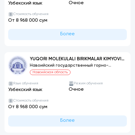
Очное
Узбекский язык
Стоимость обучения
От 8 968 000 сум
Более
YUQORI MOLEKULALI BIRIKMALAR KIMYOVIY
TEXNOLOGIYASI (TURLARI BO‘YICHA)
Навоийский государственный горно-
технологический университет
Навоийская область
Язык обучения
Режим обучения
Очное
Узбекский язык
Стоимость обучения
От 8 968 000 сум
Более