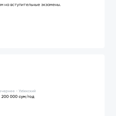
м на вступительные экзамены.
ечернее - Узбекский
3 200 000
сум/год