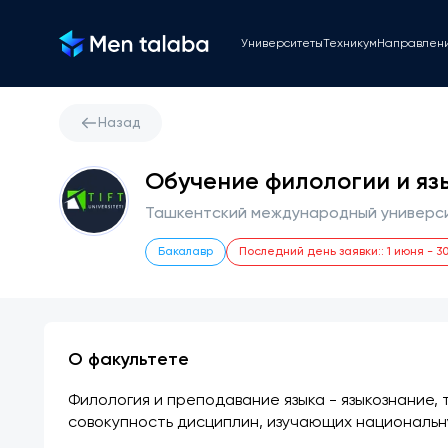
Университеты
Техникум
Направлен
Назад
Обучение филологии и язы
Ташкентский международный универси
Бакалавр
Последний день заявки:
:
1 июня
-
3
О факультете
Филология и преподавание языка - языкознание,
совокупность дисциплин, изучающих национальну