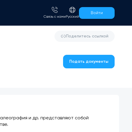
Войти
Связь с нами
Русский
Поделитесь ссылкой
Подать документы
алеография и др. представляют собой 
тве.