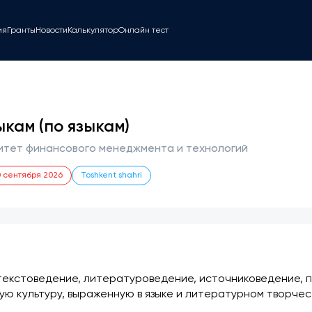
ия
Гранты
Новости
Калькулятор
Онлайн тест
кам (по языкам)
тет финансового менеджмента и технологий
0 сентября 2026
Toshkent shahri
 текстоведение, литературоведение, источниковедение, п
ю культуру, выраженную в языке и литературном творчес