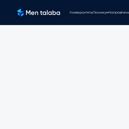
Университеты
Техникум
Направлен