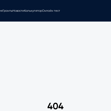
ия
Гранты
Новости
Калькулятор
Онлайн тест
404