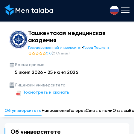
Men talaba
Ташкентская медицинская
академия
Государственный университет
Город Ташкент
0.0
(
0
Отзывы
)
Время приема
5 июня 2026
-
25 июня 2026
Лицензии университета
Посмотреть и скачать
Об университете
Направления
Галерея
Связь с нами
Отзывы
Вс
Об университете