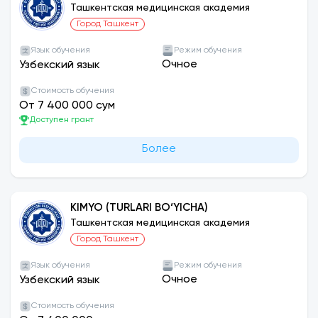
(TARMOQLAR VA SOHALAR BO‘YICHA)
Ташкентская медицинская академия
Город Ташкент
Язык обучения
Режим обучения
Очное
Узбекский язык
Стоимость обучения
От 7 400 000 сум
Доступен грант
Более
KIMYO (TURLARI BO‘YICHA)
Ташкентская медицинская академия
Город Ташкент
Язык обучения
Режим обучения
Очное
Узбекский язык
Стоимость обучения