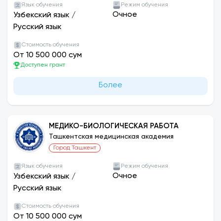
Язык обучения
Режим обучения
университете имеется общежитие. ТТЖ
Очное
Узбекский язык
/
Ташкентской медицинской академии имеет 7
Русский язык
студенческих общежитий на 3300 мест, в
настоящее время в них проживают 2784
Стоимость обучения
От 10 500 000 сум
студента. Студенческое общежитие находится
Доступен грант
в ведении администрации ТТА, дирекции ТТЖ на
основании Положения «Студенческое
Более
общежитие», плана ТК.
МЕДИКО-БИОЛОГИЧЕСКАЯ РАБОТА
Ташкентская медицинская академия
Город Ташкент
Язык обучения
Режим обучения
Очное
Узбекский язык
/
Русский язык
Стоимость обучения
От 10 500 000 сум