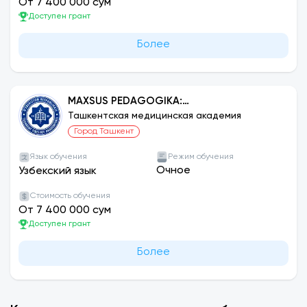
От 7 400 000 сум
Доступен грант
Более
MAXSUS PEDAGOGIKA:
SURDOTARJIMONLIK FAOLIYATI
Ташкентская медицинская академия
Город Ташкент
Язык обучения
Режим обучения
Очное
Узбекский язык
Стоимость обучения
От 7 400 000 сум
Доступен грант
Более