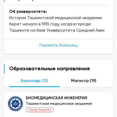
Об университете:
История Ташкентской медицинской академии
берет начало в 1935 году, когда в городе
Ташкенте на базе Университета Средней Азии
был создан медицинский факультет, готовивший
высококвалифицированных лечащих врачей,
Показать больше
фармацевтов, гигиенистов. В 1990-е годы на базе
нескольких корпусов Ташкентского
медицинского института были созданы 2
медицинских университета: Первый
Образовательные направления
Ташкентский государственный медицинский
институт и Второй государственный
Бакалавр (13)
Магистр (19)
медицинский институт.
Ташкентская медицинская академия на базе
БИОМЕДИЦИНСКАЯ ИНЖЕНЕРИЯ
Первого и Второго Ташкентских
Ташкентская медицинская академия
государственных медицинских институтов,
Город Ташкент
упраздненная постановлением Кабинета