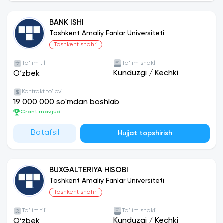
BANK ISHI
Toshkent Amaliy Fanlar Universiteti
Toshkent shahri
Ta'lim tili
Ta'lim shakli
Kunduzgi
/
Kechki
O‘zbek
Kontrakt to'lovi
19 000 000 so'mdan boshlab
Grant mavjud
Batafsil
Hujjat topshirish
BUXGALTERIYA HISOBI
Toshkent Amaliy Fanlar Universiteti
Toshkent shahri
Ta'lim tili
Ta'lim shakli
Kunduzgi
/
Kechki
O‘zbek