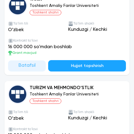
Toshkent Amaliy Fanlar Universiteti
Toshkent shahri
Ta'lim tili
Ta'lim shakli
Kunduzgi
/
Kechki
O‘zbek
Kontrakt to'lovi
16 000 000 so'mdan boshlab
Grant mavjud
Batafsil
Hujjat topshirish
TURIZM VA MEHMONDO‘STLIK
Toshkent Amaliy Fanlar Universiteti
Toshkent shahri
Ta'lim tili
Ta'lim shakli
Kunduzgi
/
Kechki
O‘zbek
Kontrakt to'lovi