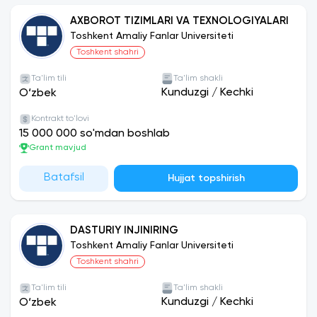
AXBOROT TIZIMLARI VA TEXNOLOGIYALARI
Toshkent Amaliy Fanlar Universiteti
Toshkent shahri
Ta'lim tili
Ta'lim shakli
Kunduzgi
/
Kechki
O‘zbek
Kontrakt to'lovi
15 000 000 so'mdan boshlab
Grant mavjud
Batafsil
Hujjat topshirish
DASTURIY INJINIRING
Toshkent Amaliy Fanlar Universiteti
Toshkent shahri
Ta'lim tili
Ta'lim shakli
Kunduzgi
/
Kechki
O‘zbek