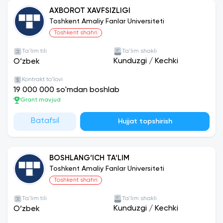
AXBOROT XAVFSIZLIGI
Toshkent Amaliy Fanlar Universiteti
Toshkent shahri
Ta'lim tili
Ta'lim shakli
Kunduzgi
/
Kechki
O‘zbek
Kontrakt to'lovi
19 000 000 so'mdan boshlab
Grant mavjud
Batafsil
Hujjat topshirish
BOSHLANG‘ICH TA‘LIM
Toshkent Amaliy Fanlar Universiteti
Toshkent shahri
Ta'lim tili
Ta'lim shakli
Kunduzgi
/
Kechki
O‘zbek