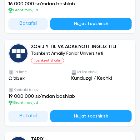
16 000 000 so'mdan boshlab
Grant mavjud
Batafsil
Hujjat topshirish
XORIJIY TIL VA ADABIYOTI: INGLIZ TILI
Toshkent Amaliy Fanlar Universiteti
Toshkent shahri
Ta'lim tili
Ta'lim shakli
Kunduzgi
/
Kechki
O‘zbek
Kontrakt to'lovi
19 000 000 so'mdan boshlab
Grant mavjud
Batafsil
Hujjat topshirish
TARIX