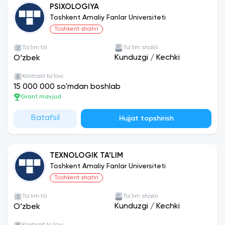
PSIXOLOGIYA
Toshkent Amaliy Fanlar Universiteti
Toshkent shahri
Ta'lim tili
Ta'lim shakli
Kunduzgi
/
Kechki
O‘zbek
Kontrakt to'lovi
15 000 000 so'mdan boshlab
Grant mavjud
Batafsil
Hujjat topshirish
TEXNOLOGIK TA’LIM
Toshkent Amaliy Fanlar Universiteti
Toshkent shahri
Ta'lim tili
Ta'lim shakli
Kunduzgi
/
Kechki
O‘zbek