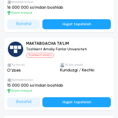
Kontrakt to'lovi
16 000 000 so'mdan boshlab
Grant mavjud
Batafsil
Hujjat topshirish
MAKTABGACHA TA‘LIM
Toshkent Amaliy Fanlar Universiteti
Toshkent shahri
Ta'lim tili
Ta'lim shakli
Kunduzgi
/
Kechki
O‘zbek
Kontrakt to'lovi
15 000 000 so'mdan boshlab
Grant mavjud
Batafsil
Hujjat topshirish