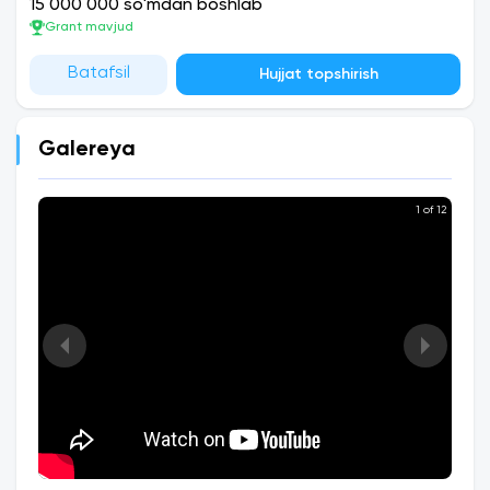
15 000 000 so'mdan boshlab
Grant mavjud
Batafsil
Hujjat topshirish
Galereya
1 of 12