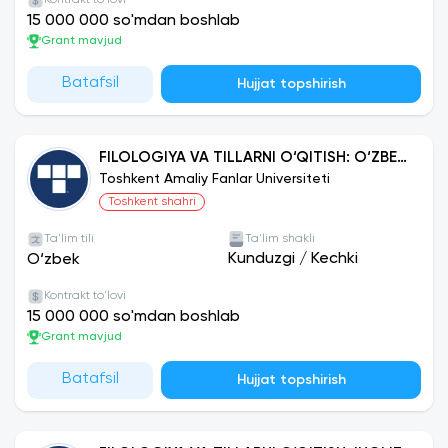
Kontrakt to'lovi
15 000 000 so'mdan boshlab
Grant mavjud
Batafsil
Hujjat topshirish
FILOLOGIYA VA TILLARNI O‘QITISH: O‘ZBEK
TILI
Toshkent Amaliy Fanlar Universiteti
Toshkent shahri
Ta'lim tili
Ta'lim shakli
Kunduzgi
/
Kechki
O‘zbek
Kontrakt to'lovi
15 000 000 so'mdan boshlab
Grant mavjud
Batafsil
Hujjat topshirish