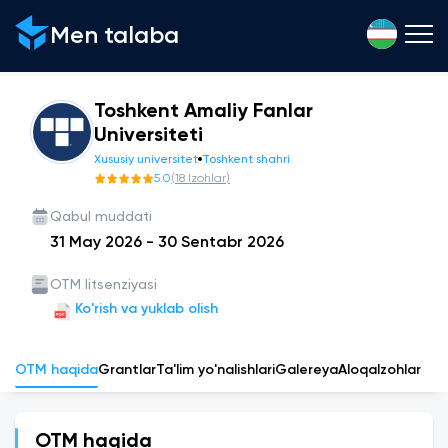
Men talaba
Toshkent Amaliy Fanlar
Universiteti
Xususiy universitet
Toshkent shahri
5.0
(
18
Izohlar
)
Qabul muddati
31 May 2026
-
30 Sentabr 2026
OTM litsenziyasi
Ko'rish va yuklab olish
OTM haqida
Grantlar
Ta'lim yo'nalishlari
Galereya
Aloqa
Izohlar
OTM haqida