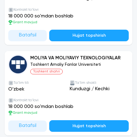
Kontrakt to'lovi
18 000 000 so'mdan boshlab
Grant mavjud
Batafsil
Hujjat topshirish
MOLIYA VA MOLIYAVIY TEXNOLOGIYALAR
Toshkent Amaliy Fanlar Universiteti
Toshkent shahri
Ta'lim tili
Ta'lim shakli
Kunduzgi
/
Kechki
O‘zbek
Kontrakt to'lovi
18 000 000 so'mdan boshlab
Grant mavjud
Batafsil
Hujjat topshirish