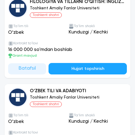
FILOLOGIYA VA TILLARNI O‘QITISH: INGLIZ
TILI
Toshkent Amaliy Fanlar Universiteti
Toshkent shahri
Ta'lim tili
Ta'lim shakli
Kunduzgi
/
Kechki
O‘zbek
Kontrakt to'lovi
16 000 000 so'mdan boshlab
Grant mavjud
Batafsil
Hujjat topshirish
O‘ZBEK TILI VA ADABIYOTI
Toshkent Amaliy Fanlar Universiteti
Toshkent shahri
Ta'lim tili
Ta'lim shakli
Kunduzgi
/
Kechki
O‘zbek
Kontrakt to'lovi