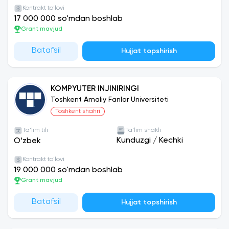
Kontrakt to'lovi
17 000 000 so'mdan boshlab
Grant mavjud
Batafsil
Hujjat topshirish
KOMPYUTER INJINIRINGI
Toshkent Amaliy Fanlar Universiteti
Toshkent shahri
Ta'lim tili
Ta'lim shakli
Kunduzgi
/
Kechki
O‘zbek
Kontrakt to'lovi
19 000 000 so'mdan boshlab
Grant mavjud
Batafsil
Hujjat topshirish