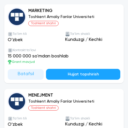
MARKETING
Toshkent Amaliy Fanlar Universiteti
Toshkent shahri
Ta'lim tili
Ta'lim shakli
Kunduzgi
/
Kechki
O‘zbek
Kontrakt to'lovi
15 000 000 so'mdan boshlab
Grant mavjud
Batafsil
Hujjat topshirish
MENEJMENT
Toshkent Amaliy Fanlar Universiteti
Toshkent shahri
Ta'lim tili
Ta'lim shakli
Kunduzgi
/
Kechki
O‘zbek