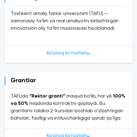
Toshkent amaliy fanlar universiteti (TAFU) —
zamonaviy ta’lim va real amaliyotni birlashtirgan
innovatsion oliy ta’lim muassasasi hisoblanadi.
TAFUning asosiy maqsadi — talabalarni nafaqat
diplomli mutaxassis, balki mehnat bozoriga tayyor
Ko'proq ko'rsatish
mutaxassis sifatida shakllantirishdir. Shu sababli
universitetda ta’lim jarayoni faqat nazariya bilan
cheklanmaydi: talabalar haftasiga 1–2 kun o‘z
yo‘nalishiga mos kompaniya va tashkilotlarda
Grantlar
amaliyot o‘taydi. Bu esa ularga o‘qish davridayoq
tajriba orttirish va kelajakdagi faoliyatiga
TAFUda
“Rektor granti”
mavjud bo‘lib, har yili
100%
mustahkam poydevor yaratish imkonini beradi.
va 50%
miqdorida kontraktni qoplaydi. Bu
grantlarni talaba 2-kursdan boshlab o‘zlashtirgan
Shuningdek, universitet
Malayziyaning Lincoln
baholari, faolligi va intiluvchanligiga qarab qo’lga
University
bilan almashinuv dasturini amalga
kiritishlari mumkin.
oshirmoqda.
Germaniya, Estoniya, Janubiy
Ko'proq ko'rsatish