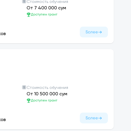
Стоимость обучения
анту в последующие учебные годы.
От 7 400 000 сум
Доступен грант
Более
ков
;
редыдущего семестра, стипендия будет
плачиваться 20% увеличение базовой суммы
ательных предметов, т.е. набравшим менее 71
тей, оставшихся без попечения родителей, а
Стоимость обучения
От 10 500 000 сум
ударственного гранта, будет выплачиваться
Доступен грант
Более
ков
на основании платежного договора, в