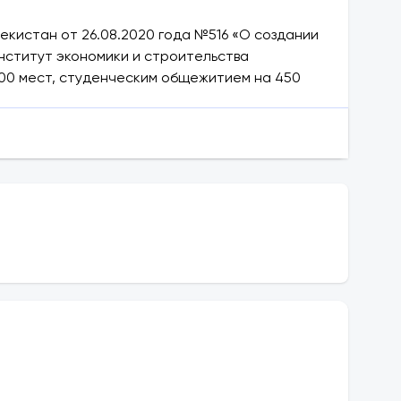
екистан от 26.08.2020 года №516 «О создании
нститут экономики и строительства
300 мест, студенческим общежитием на 450
ами. Первоначально в институте действовали
ных наук, кафедры прикладной математики и
ономики, бухгалтерского учета, строительной
ультетах экономики и архитектуры и