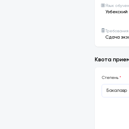
Язык обуче
Узбекский 
Требования
Сдача экз
Квота прием
Cтепень
*
Бакалавр