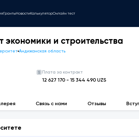
ия
Гранты
Новости
Калькулятор
Онлайн тест
т экономики и строительства
верситет
Андижанская область
Плата за контракт
12 627 170
-
15 344 490
UZS
алерея
Связь с нами
Отзывы
Всту
рситете