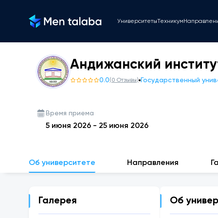
Университеты
Техникум
Направлен
Андижанский институ
0.0
Государственный уни
(
0
Отзывы
)
Время приема
5 июня 2026
-
25 июня 2026
Об университете
Направления
Г
Галерея
Об униве