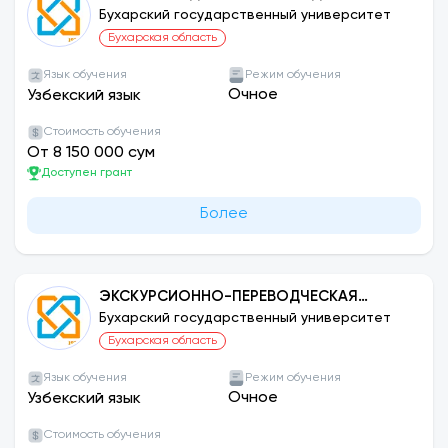
АНГЛИЙСКИЙ ЯЗЫК
Бухарский государственный университет
Бухарская область
Язык обучения
Режим обучения
Очное
Узбекский язык
Стоимость обучения
От 8 150 000 сум
Доступен грант
Более
ЭКСКУРСИОННО-ПЕРЕВОДЧЕСКАЯ
ДЕЯТЕЛЬНОСТЬ: НЕМЕЦКИЙ ЯЗЫК
Бухарский государственный университет
Бухарская область
Язык обучения
Режим обучения
Очное
Узбекский язык
Стоимость обучения