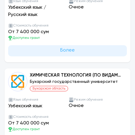
Язык обучения
Режим обучения
Очное
Узбекский язык
/
Русский язык
Стоимость обучения
От 7 400 000 сум
Доступен грант
Более
ХИМИЧЕСКАЯ ТЕХНОЛОГИЯ (ПО ВИДАМ
ПРОИЗВОДСТВА)
Бухарский государственный университет
Бухарская область
Язык обучения
Режим обучения
Очное
Узбекский язык
Стоимость обучения
От 7 400 000 сум
Доступен грант