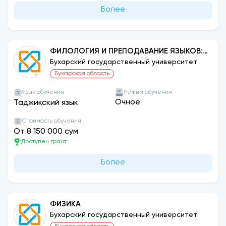
Более
ФИЛОЛОГИЯ И ПРЕПОДАВАНИЕ ЯЗЫКОВ:
ТАДЖИКСКИЙ ЯЗЫК
Бухарский государственный университет
Бухарская область
Язык обучения
Режим обучения
Очное
Таджикский язык
Стоимость обучения
От 8 150 000 сум
Доступен грант
Более
ФИЗИКА
Бухарский государственный университет