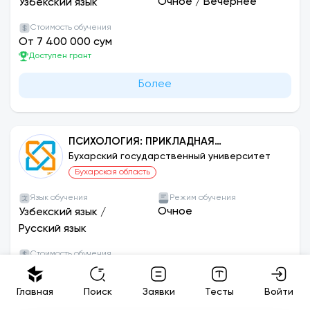
Очное
/
Вечернее
Узбекский язык
Стоимость обучения
От 7 400 000 сум
Доступен грант
Более
ПСИХОЛОГИЯ: ПРИКЛАДНАЯ
ПСИХОЛОГИЯ
Бухарский государственный университет
Бухарская область
Язык обучения
Режим обучения
Очное
Узбекский язык
/
Русский язык
Стоимость обучения
От 7 400 000 сум
Доступен грант
Главная
Поиск
Заявки
Тесты
Войти