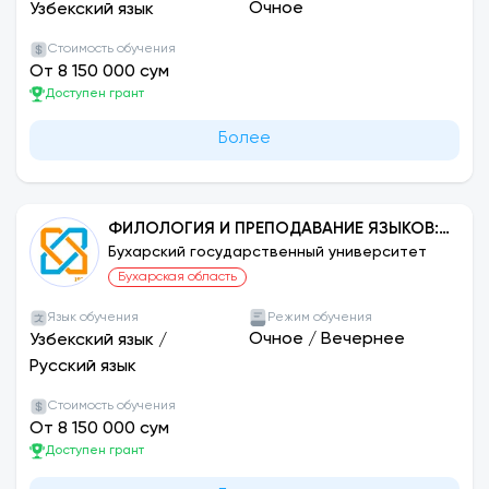
Очное
Узбекский язык
Стоимость обучения
От 8 150 000 сум
Доступен грант
Более
ФИЛОЛОГИЯ И ПРЕПОДАВАНИЕ ЯЗЫКОВ:
АНГЛИЙСКИЙ
Бухарский государственный университет
Бухарская область
Язык обучения
Режим обучения
Очное
/
Вечернее
Узбекский язык
/
Русский язык
Стоимость обучения
От 8 150 000 сум
Доступен грант