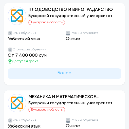
ПЛОДОВОДСТВО И ВИНОГРАДАРСТВО
Бухарский государственный университет
Бухарская область
Язык обучения
Режим обучения
Очное
Узбекский язык
Стоимость обучения
От 7 400 000 сум
Доступен грант
Более
МЕХАНИКА И МАТЕМАТИЧЕСКОЕ
МОДЕЛИРОВАНИЕ
Бухарский государственный университет
Бухарская область
Язык обучения
Режим обучения
Очное
Узбекский язык