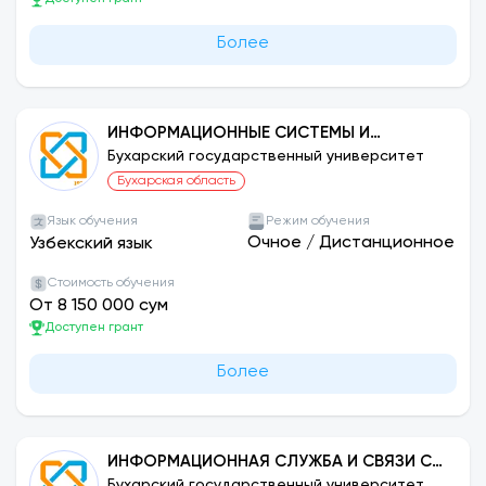
Более
ИНФОРМАЦИОННЫЕ СИСТЕМЫ И
ТЕХНОЛОГИИ (ПО СЕТЯМ И СЕКТОРАМ)
Бухарский государственный университет
Бухарская область
Язык обучения
Режим обучения
Очное
/
Дистанционное
Узбекский язык
Стоимость обучения
От 8 150 000 сум
Доступен грант
Более
ИНФОРМАЦИОННАЯ СЛУЖБА И СВЯЗИ С
ОБЩЕСТВЕННОСТЬЮ
Бухарский государственный университет