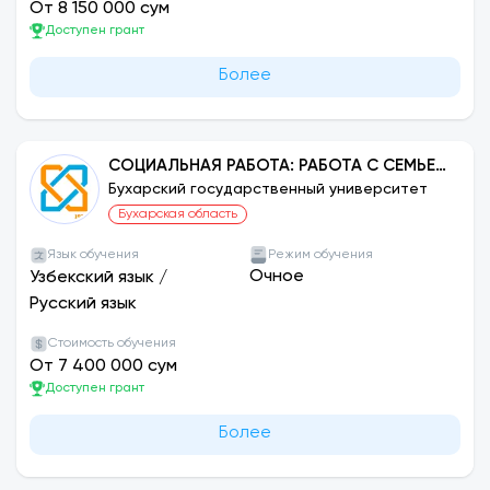
От 8 150 000 сум
Доступен грант
Более
СОЦИАЛЬНАЯ РАБОТА: РАБОТА С СЕМЬЕЙ
И ДЕТЬМИ
Бухарский государственный университет
Бухарская область
Язык обучения
Режим обучения
Очное
Узбекский язык
/
Русский язык
Стоимость обучения
От 7 400 000 сум
Доступен грант
Более