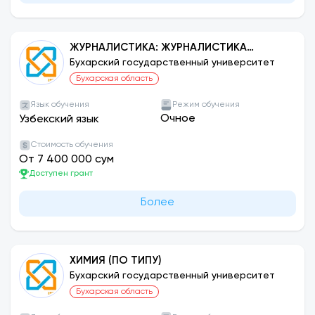
ЖУРНАЛИСТИКА: ЖУРНАЛИСТИКА
ПЕЧАТНЫХ СМИ
Бухарский государственный университет
Бухарская область
Язык обучения
Режим обучения
Очное
Узбекский язык
Стоимость обучения
От 7 400 000 сум
Доступен грант
Более
ХИМИЯ (ПО ТИПУ)
Бухарский государственный университет
Бухарская область