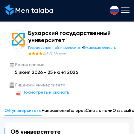
Men talaba
Бухарский государственный
университет
Государственный университет
Бухарская область
3.2
(
1
Отзывы
)
Время приема
5 июня 2026
-
25 июня 2026
Лицензии университета
Посмотреть и скачать
Об университете
Направления
Галерея
Связь с нами
Отзывы
Вс
Об университете