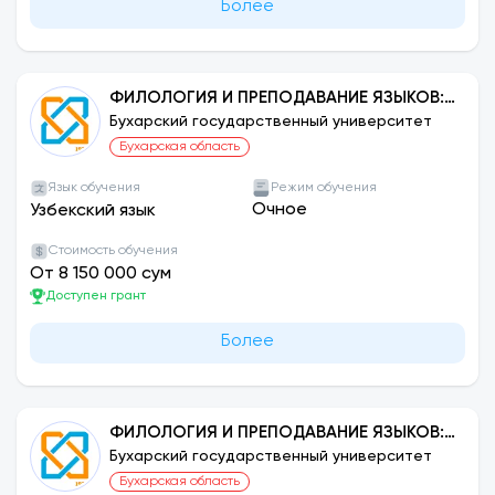
Более
ФИЛОЛОГИЯ И ПРЕПОДАВАНИЕ ЯЗЫКОВ:
НЕМЕЦКИЙ
Бухарский государственный университет
Бухарская область
Язык обучения
Режим обучения
Очное
Узбекский язык
Стоимость обучения
От 8 150 000 сум
Доступен грант
Более
ФИЛОЛОГИЯ И ПРЕПОДАВАНИЕ ЯЗЫКОВ:
УЗБЕКСКИЙ ЯЗЫК
Бухарский государственный университет
Бухарская область