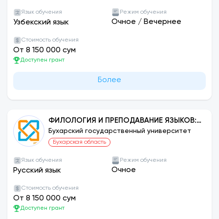
Язык обучения
Режим обучения
Очное
/
Вечернее
Узбекский язык
Стоимость обучения
От 8 150 000 сум
Доступен грант
Более
ФИЛОЛОГИЯ И ПРЕПОДАВАНИЕ ЯЗЫКОВ:
РУССКИЙ
Бухарский государственный университет
Бухарская область
Язык обучения
Режим обучения
Очное
Русский язык
Стоимость обучения
От 8 150 000 сум
Доступен грант