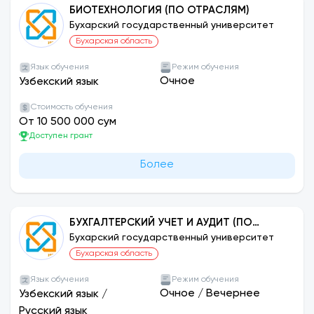
БИОТЕХНОЛОГИЯ (ПО ОТРАСЛЯМ)
Бухарский государственный университет
Бухарская область
Язык обучения
Режим обучения
Очное
Узбекский язык
Стоимость обучения
От 10 500 000 сум
Доступен грант
Более
БУХГАЛТЕРСКИЙ УЧЕТ И АУДИТ (ПО
ОТРАСЛЯМ)
Бухарский государственный университет
Бухарская область
Язык обучения
Режим обучения
Очное
/
Вечернее
Узбекский язык
/
Русский язык