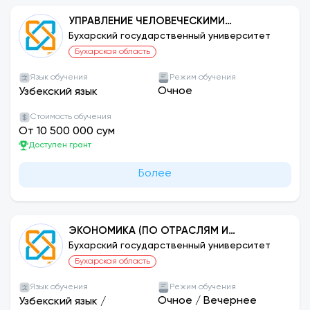
УПРАВЛЕНИЕ ЧЕЛОВЕЧЕСКИМИ
РЕСУРСАМИ
Бухарский государственный университет
Бухарская область
Язык обучения
Режим обучения
Очное
Узбекский язык
Стоимость обучения
От 10 500 000 сум
Доступен грант
Более
ЭКОНОМИКА (ПО ОТРАСЛЯМ И
ОТРАСЛЯМ)
Бухарский государственный университет
Бухарская область
Язык обучения
Режим обучения
Очное
/
Вечернее
Узбекский язык
/