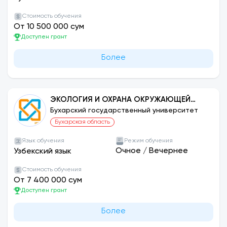
Стоимость обучения
От 10 500 000 сум
Доступен грант
Более
ЭКОЛОГИЯ И ОХРАНА ОКРУЖАЮЩЕЙ
СРЕДЫ (ПО ОТРАСЛЯМ И ОТРАСЛЯМ)
Бухарский государственный университет
Бухарская область
Язык обучения
Режим обучения
Очное
/
Вечернее
Узбекский язык
Стоимость обучения
От 7 400 000 сум
Доступен грант
Более