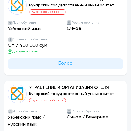
УЗБЕКСКИЙ ЯЗЫК
Бухарский государственный университет
Бухарская область
Язык обучения
Режим обучения
Очное
Узбекский язык
Стоимость обучения
От 7 400 000 сум
Доступен грант
Более
УПРАВЛЕНИЕ И ОРГАНИЗАЦИЯ ОТЕЛЯ
Бухарский государственный университет
Бухарская область
Язык обучения
Режим обучения
Очное
/
Вечернее
Узбекский язык
/
Русский язык