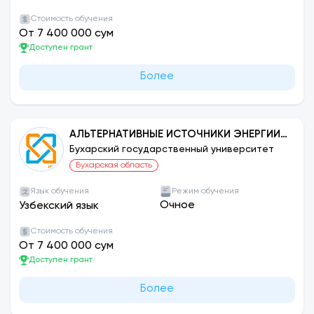
Стоимость обучения
От 7 400 000 сум
Доступен грант
Более
АЛЬТЕРНАТИВНЫЕ ИСТОЧНИКИ ЭНЕРГИИ
(ПО ВИДАМ)
Бухарский государственный университет
Бухарская область
Язык обучения
Режим обучения
Очное
Узбекский язык
Стоимость обучения
От 7 400 000 сум
Доступен грант
Более