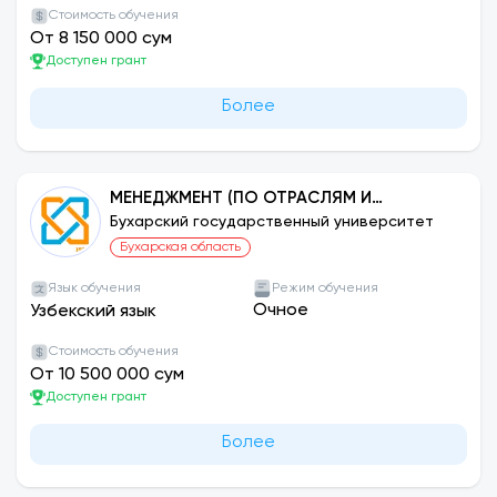
Стоимость обучения
От 8 150 000 сум
Доступен грант
Более
МЕНЕДЖМЕНТ (ПО ОТРАСЛЯМ И
СЕКТОРАМ)
Бухарский государственный университет
Бухарская область
Язык обучения
Режим обучения
Очное
Узбекский язык
Стоимость обучения
От 10 500 000 сум
Доступен грант
Более