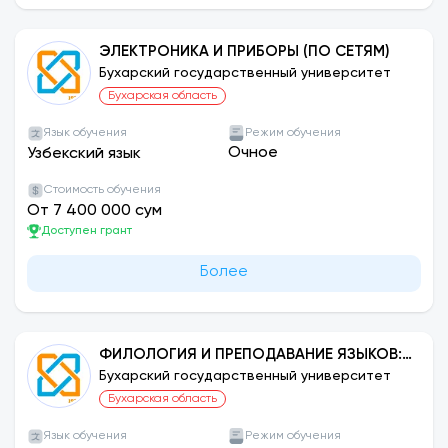
ЭЛЕКТРОНИКА И ПРИБОРЫ (ПО СЕТЯМ)
Бухарский государственный университет
Бухарская область
Язык обучения
Режим обучения
Очное
Узбекский язык
Стоимость обучения
От 7 400 000 сум
Доступен грант
Более
ФИЛОЛОГИЯ И ПРЕПОДАВАНИЕ ЯЗЫКОВ:
ФРАНЦУЗСКИЙ
Бухарский государственный университет
Бухарская область
Язык обучения
Режим обучения