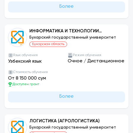
Более
ИНФОРМАТИКА И ТЕХНОЛОГИИ
ПРОГРАММИРОВАНИЯ (ПО
Бухарский государственный университет
НАПРАВЛЕНИЯМ)
Бухарская область
Язык обучения
Режим обучения
Очное
/
Дистанционное
Узбекский язык
Стоимость обучения
От 8 150 000 сум
Доступен грант
Более
ЛОГИСТИКА (АГРОЛОГИСТИКА)
Бухарский государственный университет