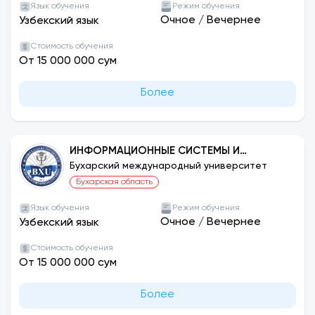
Язык обучения
Режим обучения
Очное
/
Вечернее
Узбекский язык
Общежитие института:
Стоимость обучения
В институте имеется студенческое общежитие
От 15 000 000 сум
на 500 мест, где для студентов созданы все
удобства и современные условия. Общежитие
Более
оборудовано Wi-Fi и камерами наблюдения,
чтобы обеспечить комфорт и безопасность
студентов.
ИНФОРМАЦИОННЫЕ СИСТЕМЫ И
ТЕХНОЛОГИИ (ПО СЕТЯМ И ОТРАСЛЯМ)
Бухарский международный университет
Бухарская область
Язык обучения
Режим обучения
Очное
/
Вечернее
Узбекский язык
Стоимость обучения
От 15 000 000 сум
Более