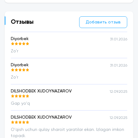
Отзывы
Добавить отзыв
Diyorbek
31.01.2026
Zo'r
Diyorbek
31.01.2026
Zo'r
DILSHODBEK XUDOYNAZAROV
12.09.2025
Gap yoʻq
DILSHODBEK XUDOYNAZAROV
12.09.2025
Oʻqish uchun qulay sharoit yaratilar ekan. Izlagan imkon
topadi.