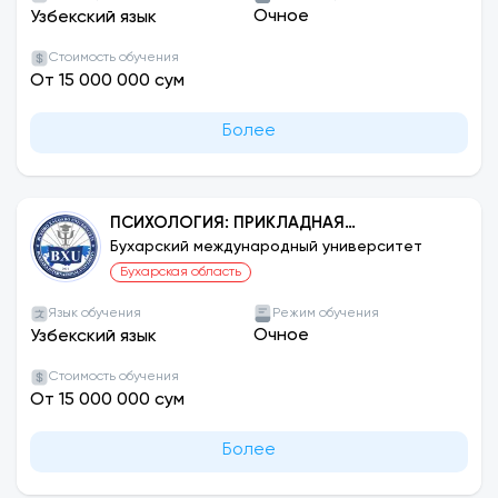
Очное
Узбекский язык
Стоимость обучения
От 15 000 000 сум
Более
ПСИХОЛОГИЯ: ПРИКЛАДНАЯ
ПСИХОЛОГИЯ
Бухарский международный университет
Бухарская область
Язык обучения
Режим обучения
Очное
Узбекский язык
Стоимость обучения
От 15 000 000 сум
Более