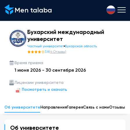
Men talaba
Бухарский международный
университет
Частный университет
Бухарская область
3.8
(
4
Отзывы
)
Время приема
1 июня 2026
-
30 сентября 2026
Лицензии университета
Посмотреть и скачать
Об университете
Направления
Галерея
Связь с нами
Отзывы
Об университете