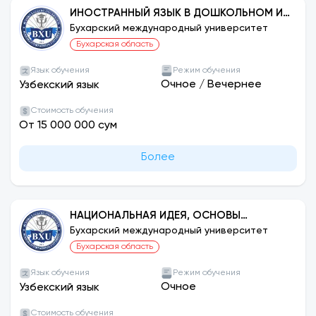
ИНОСТРАННЫЙ ЯЗЫК В ДОШКОЛЬНОМ И
НАЧАЛЬНОМ ОБРАЗОВАНИИ:
Бухарский международный университет
АНГЛИЙСКИЙ
Бухарская область
Язык обучения
Режим обучения
Очное
/
Вечернее
Узбекский язык
Стоимость обучения
От 15 000 000 сум
Более
НАЦИОНАЛЬНАЯ ИДЕЯ, ОСНОВЫ
ДУХОВНОСТИ И ПРАВОВОГО
Бухарский международный университет
ВОСПИТАНИЯ
Бухарская область
Язык обучения
Режим обучения
Очное
Узбекский язык
Стоимость обучения