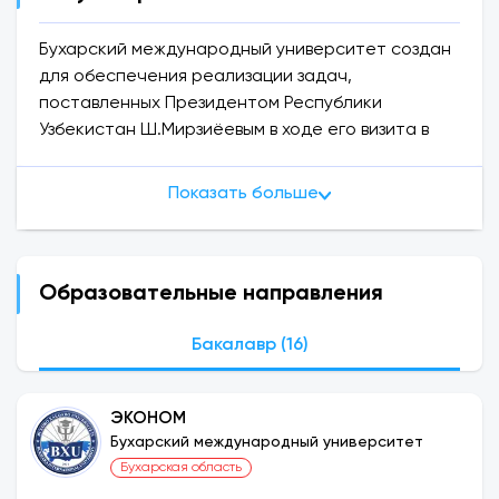
Бухарский международный университет создан
для обеспечения реализации задач,
поставленных Президентом Республики
Узбекистан Ш.Мирзиёевым в ходе его визита в
Бухарскую область 21-22 января 2021 года и в
ходе визита в Бухарскую область. внеочередная
Показать больше
сессия областного Совета народных депутатов
– организуется на основании ст. Бухарский
институт психологии и иностранных языков
действует на основании лицензии № 277162,
Образовательные направления
выданной Государственной инспекцией по
контролю качества образования при Кабинете
Бакалавр (16)
Министров Республики Узбекистан.
ЭКОНОМ
Требования для поступления в институт:
Бухарский международный университет
Для участия во внутренних экзаменах требуется
Бухарская область
проходной балл.