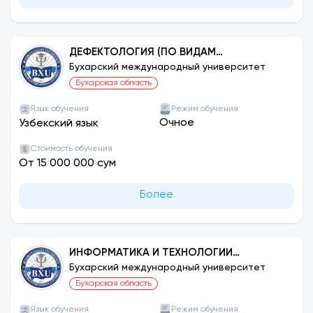
ДЕФЕКТОЛОГИЯ (ПО ВИДАМ
ДЕЯТЕЛЬНОСТИ)
Бухарский международный университет
Бухарская область
Язык обучения
Режим обучения
Очное
Узбекский язык
Стоимость обучения
От 15 000 000 сум
Более
ИНФОРМАТИКА И ТЕХНОЛОГИИ
ПРОГРАММИРОВАНИЯ (ПО
Бухарский международный университет
НАПРАВЛЕНИЯМ)
Бухарская область
Язык обучения
Режим обучения