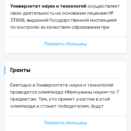
Университет науки и технологий
осуществляет
свою деятельность на основании лицензии №
331658, выданной Государственной инспекцией
по контролю за качеством образования при
Кабинете Министров Республики Узбекистан 27
июля 2022 года.
Показать больше
Студентам, окончившим университет,
присваивается степень бакалавра
государственного образца, признанная на всей
Гранты
территории Узбекистана. С этим дипломом они
могут устроиться на работу в любое частное
Ежегодно в Университете науки и технологий
предприятие или государственное учреждение.
проводится олимпиада «Жемчужины науки» по 7
предметам. Тем, кто примет участие в этой
Почему стоит выбрать USAT?
олимпиаде и станет победителем, будут
Университет науки и технологий — это
выделены грантовые места. Грант
инновационное учебное заведение,
предоставляется на срок от 1 до 4 лет.
Показать больше
сочетающее в себе современные знания и
Олимпиада 2023/2024 учебного года пройдет