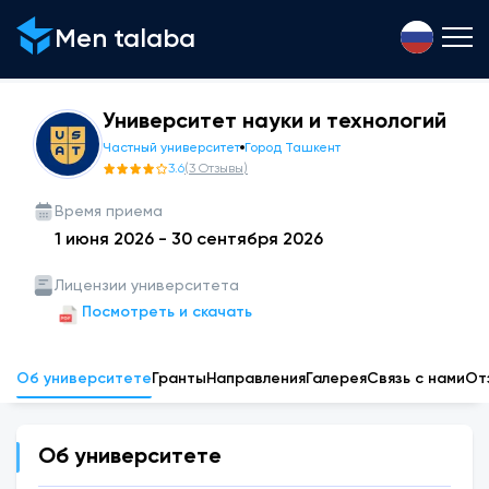
Men talaba
Университет науки и технологий
Частный университет
Город Ташкент
3.6
(
3
Отзывы
)
Время приема
1 июня 2026
-
30 сентября 2026
Лицензии университета
Посмотреть и скачать
Об университете
Гранты
Направления
Галерея
Связь с нами
От
Об университете