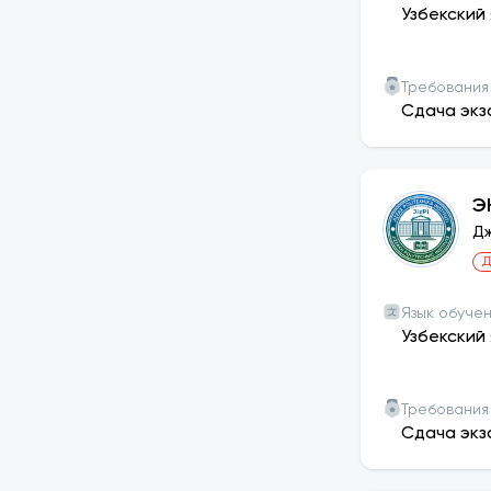
Узбекский 
Требования
Сдача экз
Э
Дж
Д
Язык обуче
Узбекский 
Требования
Сдача экз