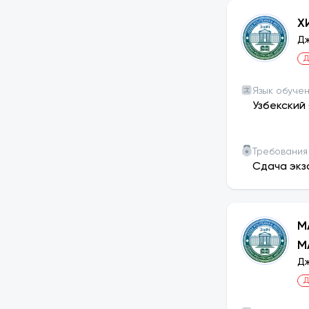
Х
Дж
Д
Язык обуче
Узбекский 
Требования
Сдача экз
М
М
Дж
Д