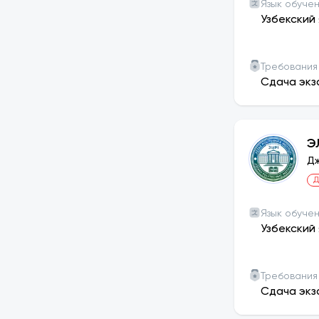
Язык обуче
Узбекский 
Требования
Сдача экз
Э
Дж
Д
Язык обуче
Узбекский 
Требования
Сдача экз