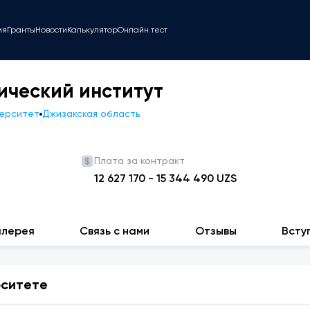
ия
Гранты
Новости
Калькулятор
Онлайн тест
ический институт
верситет
Джизакская область
Плата за контракт
12 627 170
-
15 344 490
UZS
алерея
Связь с нами
Отзывы
Всту
рситете