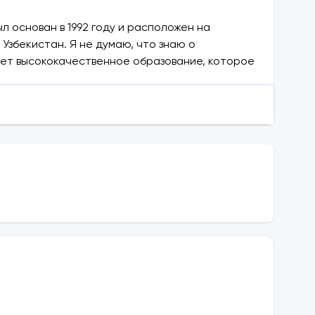
ыл основан в 1992 году и расположен на
збекистан. Я не думаю, что знаю о
яет высококачественное образование, которое
альной подготовки, в соответствии со стилем
ы и квоты!
но-Уральский государственный университет,
дарственный технический университет,
национальный технический университет,
 университет-Польша, Жилинский университет-
еский университет-Германия
авлениям, Ивановский химико -