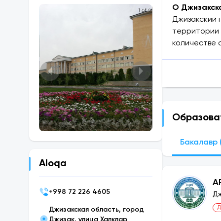
О Джизакско
1 of 4
Джизакский п
территории 
количестве 
признает со
обучения, п
Бакалавр:
Прием докум
Джизакский 
Образова
Международ
Бакалавр (
Заключены с
Донской гос
Aloqa
Брестский г
А
австрийский
+
998 72 226 4605
Дж
Словакия, г
Д
Московский 
Джизакская область, город
Джизак, улица Халклар