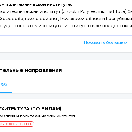
м политехническом институте:
олитехнический институт (Jizzakh Polytechnic Institute) б
Зафарабадского района Джизакской области Республики У
студентов в этом институте. Институт также предоставл
временные требования Узбекистана в области профессион
роводимым иностранными опытными преподавателями.
Показать больше
ентов продлится с 20 июня по 20 июля.
политехнический институт (Джиспи) вступительные балл
тельные направления
ные партнеры и совместные программы:
35)
оглашения о сотрудничестве со следующими вузами: Юж
ударственный технический университет, Гомельский госу
осударственный технический университет, Белорусский 
РХИТЕКТУРА (ПО ВИДАМ)
 университет Альпен – Адра, Гданьский технологический
изакский политехнический институт
амбургский технический университет, Берлинский технич
жизакская область
государственный строительный университет-по двум напр