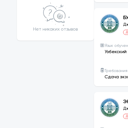
Б
Дж
Нет никаких отзывов
Д
Язык обуче
Узбекский 
Требования
Сдача экз
Э
Дж
Д