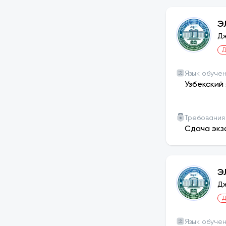
Э
Дж
Д
Язык обуче
Узбекский 
Требования
Сдача экз
Э
Дж
Д
Язык обуче