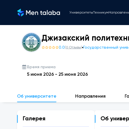
Университеты
Техникум
Направлен
Джизакский политехн
0.0
Государственный уни
(
0
Отзывы
)
Время приема
5 июня 2026
-
25 июня 2026
Об университете
Направления
Г
Галерея
Об униве