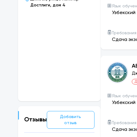
технологиче
Достлиги, дом 4
Язык обуче
университет
Узбекский 
122 студента
Студенческо
Требования
Студенческо
Сдача экз
году в рамка
профессиона
Общежитие Д
А
секций на ка
полностью о
Дж
В общежитии
Д
устава. На 
Спальня пол
Язык обуче
Узбекский 
Добавить
Отзывы
отзыв
Требования
Сдача экз