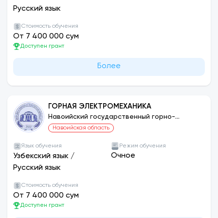
Русский язык
Стоимость обучения
От 7 400 000 сум
Доступен грант
Более
ГОРНАЯ ЭЛЕКТРОМЕХАНИКА
Навоийский государственный горно-
технологический университет
Навоийская область
Язык обучения
Режим обучения
Очное
Узбекский язык
/
Русский язык
Стоимость обучения
От 7 400 000 сум
Доступен грант