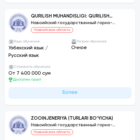
QURILISH MUHANDISLIGI: QURILISH
MATERIALLARI, BUYUMLARI VA
Навоийский государственный горно-
технологический университет
KONSTRUKSIYALARINI ISHLAB CHIQARISH
Навоийская область
Язык обучения
Режим обучения
Очное
Узбекский язык
/
Русский язык
Стоимость обучения
От 7 400 000 сум
Доступен грант
Более
ZOOINJENERIYA (TURLARI BO‘YICHA)
Навоийский государственный горно-
технологический университет
Навоийская область