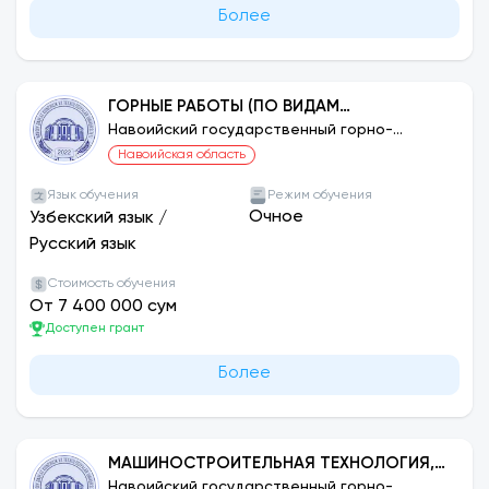
Более
ГОРНЫЕ РАБОТЫ (ПО ВИДАМ
ДЕЯТЕЛЬНОСТИ)
Навоийский государственный горно-
технологический университет
Навоийская область
Язык обучения
Режим обучения
Очное
Узбекский язык
/
Русский язык
Стоимость обучения
От 7 400 000 сум
Доступен грант
Более
МАШИНОСТРОИТЕЛЬНАЯ ТЕХНОЛОГИЯ,
ОБОРУДОВАНИЕ И АВТОМАТИЗАЦИЯ
Навоийский государственный горно-