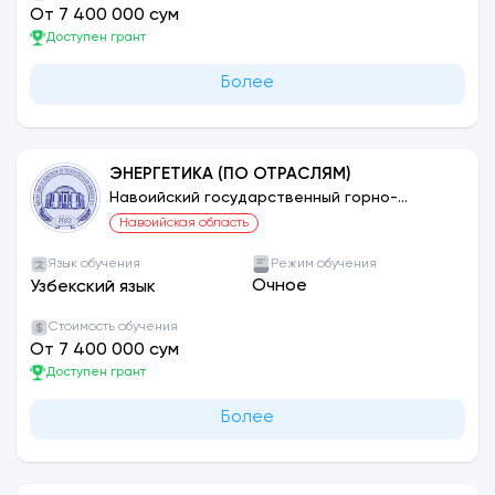
От 7 400 000 сум
Доступен грант
Более
ЭНЕРГЕТИКА (ПО ОТРАСЛЯМ)
Навоийский государственный горно-
технологический университет
Навоийская область
Язык обучения
Режим обучения
Очное
Узбекский язык
Стоимость обучения
От 7 400 000 сум
Доступен грант
Более