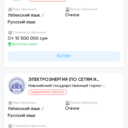
Язык обучения
Режим обучения
Очное
Узбекский язык
/
Русский язык
Стоимость обучения
От 10 500 000 сум
Доступен грант
Более
ЭЛЕКТРОЭНЕРГИЯ (ПО СЕТЯМ И
НАПРАВЛЕНИЯМ)
Навоийский государственный горно-
технологический университет
Навоийская область
Язык обучения
Режим обучения
Очное
Узбекский язык
/
Русский язык
Стоимость обучения