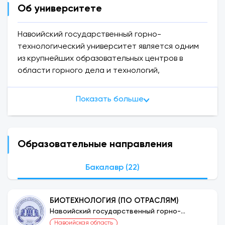
Об университете
Навоийский государственный горно-
технологический университет является одним
из крупнейших образовательных центров в
области горного дела и технологий,
расположенных в Республике Узбекистан.
Университет учрежден Президентом
Показать больше
Республики Узбекистан Шавкатом Мирзиёевым в
феврале 2018 года. В университете
осуществляется обучение на уровне
бакалавриата, магистратуры и докторантуры
Образовательные направления
по горному делу, легкой промышленности,
информатике, дизайну, медицине и другим
Бакалавр (22)
направлениям.
БИОТЕХНОЛОГИЯ (ПО ОТРАСЛЯМ)
Навоийский государственный горно-
технологический университет
Навоийская область