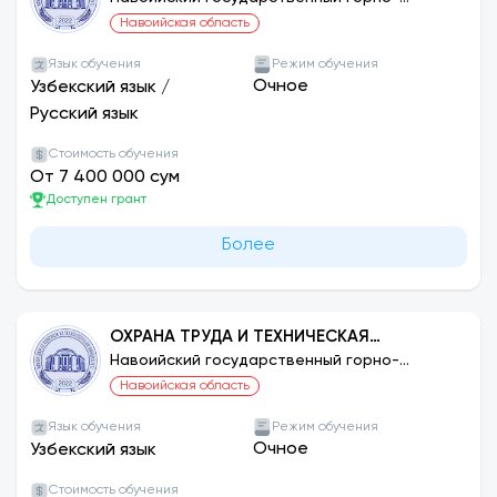
технологический университет
МАШИНОСТРОИТЕЛЬНОГО
Навоийская область
ПРОИЗВОДСТВА
Язык обучения
Режим обучения
Очное
Узбекский язык
/
Русский язык
Стоимость обучения
От 7 400 000 сум
Доступен грант
Более
ОХРАНА ТРУДА И ТЕХНИЧЕСКАЯ
БЕЗОПАСНОСТЬ (ПО СЕТЯМ)
Навоийский государственный горно-
технологический университет
Навоийская область
Язык обучения
Режим обучения
Очное
Узбекский язык
Стоимость обучения