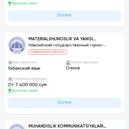
Доступен грант
Более
MATERIALSHUNOSLIK VA YANGI
MATERIALLAR TEXNOLOGIYASI
Навоийский государственный горно-
технологический университет
(TARMOQLAR BO‘YICHA)
Навоийская область
Язык обучения
Режим обучения
Очное
Узбекский язык
Стоимость обучения
От 7 400 000 сум
Доступен грант
Более
MUHANDISLIK KOMMUNIKATSIYALARI