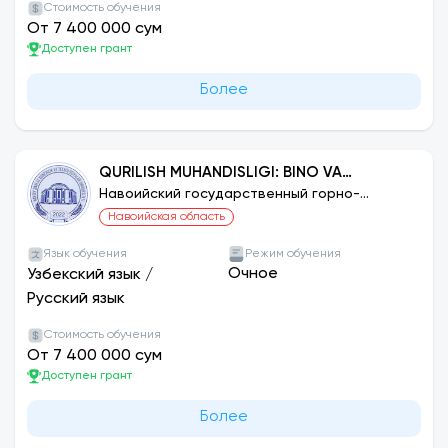
Стоимость обучения
От 7 400 000 сум
Доступен грант
Более
QURILISH MUHANDISLIGI: BINO VA
INSHOOTLAR QURILISHI
Навоийский государственный горно-
технологический университет
Навоийская область
Язык обучения
Режим обучения
Очное
Узбекский язык
/
Русский язык
Стоимость обучения
От 7 400 000 сум
Доступен грант
Более