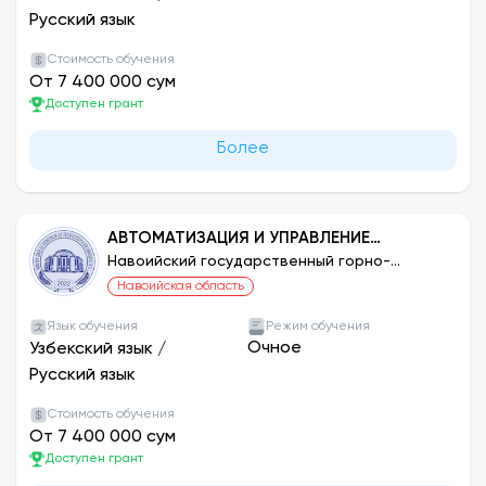
Русский язык
Стоимость обучения
От 7 400 000 сум
Доступен грант
Более
АВТОМАТИЗАЦИЯ И УПРАВЛЕНИЕ
ТЕХНОЛОГИЧЕСКИМИ ПРОЦЕССАМИ И
Навоийский государственный горно-
технологический университет
ПРОИЗВОДСТВОМ (ПО СЕТЯМ)
Навоийская область
Язык обучения
Режим обучения
Очное
Узбекский язык
/
Русский язык
Стоимость обучения
От 7 400 000 сум
Доступен грант