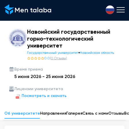
Men talaba
Навоийский государственный
горно-технологический
университет
Государственный университет
Навоийская область
0.0
(
0
Отзывы
)
Время приема
5 июня 2026
-
25 июня 2026
Лицензии университета
Посмотреть и скачать
Об университете
Направления
Галерея
Связь с нами
Отзывы
Вс