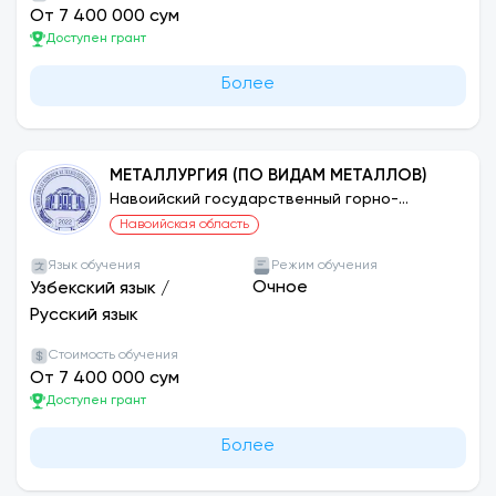
От 7 400 000 сум
Доступен грант
Более
МЕТАЛЛУРГИЯ (ПО ВИДАМ МЕТАЛЛОВ)
Навоийский государственный горно-
технологический университет
Навоийская область
Язык обучения
Режим обучения
Очное
Узбекский язык
/
Русский язык
Стоимость обучения
От 7 400 000 сум
Доступен грант
Более