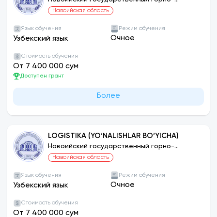
технологический университет
Навоийская область
Язык обучения
Режим обучения
Очное
Узбекский язык
Стоимость обучения
От 7 400 000 сум
Доступен грант
Более
LOGISTIKA (YO‘NALISHLAR BO‘YICHA)
Навоийский государственный горно-
технологический университет
Навоийская область
Язык обучения
Режим обучения
Очное
Узбекский язык
Стоимость обучения
От 7 400 000 сум