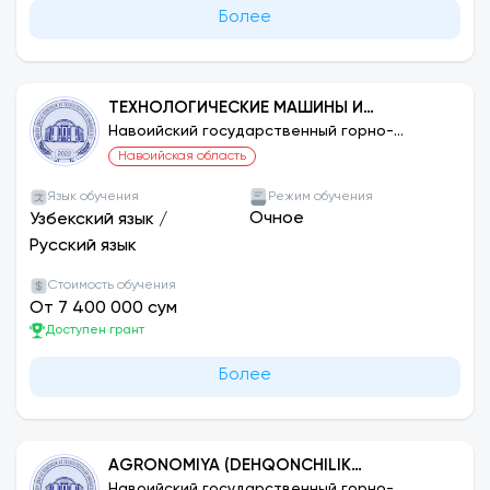
Более
ТЕХНОЛОГИЧЕСКИЕ МАШИНЫ И
ОБОРУДОВАНИЕ (ПО СЕТЯМ)
Навоийский государственный горно-
технологический университет
Навоийская область
Язык обучения
Режим обучения
Очное
Узбекский язык
/
Русский язык
Стоимость обучения
От 7 400 000 сум
Доступен грант
Более
AGRONOMIYA (DEHQONCHILIK
MAHSULOTLARI TURLARI BO‘YICHA)
Навоийский государственный горно-