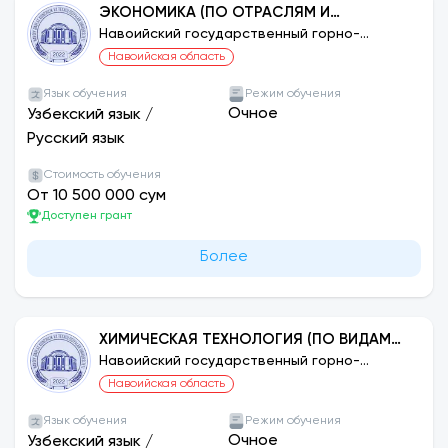
ЭКОНОМИКА (ПО ОТРАСЛЯМ И
ОТРАСЛЯМ)
Навоийский государственный горно-
технологический университет
Навоийская область
Язык обучения
Режим обучения
Очное
Узбекский язык
/
Русский язык
Стоимость обучения
От 10 500 000 сум
Доступен грант
Более
ХИМИЧЕСКАЯ ТЕХНОЛОГИЯ (ПО ВИДАМ
ПРОИЗВОДСТВА)
Навоийский государственный горно-
технологический университет
Навоийская область
Язык обучения
Режим обучения
Очное
Узбекский язык
/