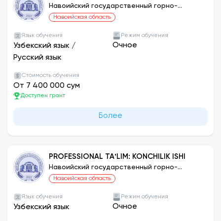
QURILISHI VA MONTAJI (TURLARI BO‘YICHA)
Навоийский государственный горно-
технологический университет
Навоийская область
Язык обучения
Режим обучения
Очное
Узбекский язык
/
Русский язык
Стоимость обучения
От 7 400 000 сум
Доступен грант
Более
PROFESSIONAL TAʼLIM: KONCHILIK ISHI
Навоийский государственный горно-
технологический университет
Навоийская область
Язык обучения
Режим обучения
Очное
Узбекский язык