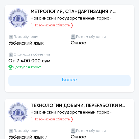
МЕТРОЛОГИЯ, СТАНДАРТИЗАЦИЯ И
УПРАВЛЕНИЕ КАЧЕСТВОМ ПРОДУКЦИИ
Навоийский государственный горно-
технологический университет
(ПО ОТРАСЛЯМ)
Навоийская область
Язык обучения
Режим обучения
Очное
Узбекский язык
Стоимость обучения
От 7 400 000 сум
Доступен грант
Более
ТЕХНОЛОГИИ ДОБЫЧИ, ПЕРЕРАБОТКИ И
ТЕХНОЛОГИИ РУД РЕДКИХ И
Навоийский государственный горно-
технологический университет
РАДИОАКТИВНЫХ МЕТАЛЛОВ
Навоийская область
Язык обучения
Режим обучения
Очное
Узбекский язык
/