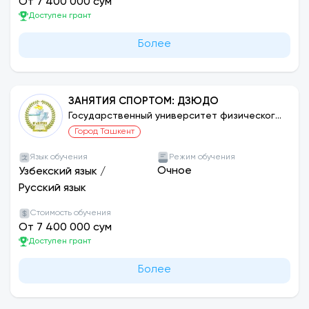
От 7 400 000 сум
Доступен грант
Более
ЗАНЯТИЯ СПОРТОМ: ДЗЮДО
Государственный университет физического
воспитания и спорта Узбекистана
Город Ташкент
Язык обучения
Режим обучения
Очное
Узбекский язык
/
Русский язык
Стоимость обучения
От 7 400 000 сум
Доступен грант
Более