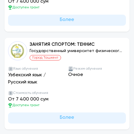
От 7 400 000 сум
Доступен грант
Более
ЗАНЯТИЯ СПОРТОМ: ТЕННИС
Государственный университет физического
воспитания и спорта Узбекистана
Город Ташкент
Язык обучения
Режим обучения
Очное
Узбекский язык
/
Русский язык
Стоимость обучения
От 7 400 000 сум
Доступен грант
Более