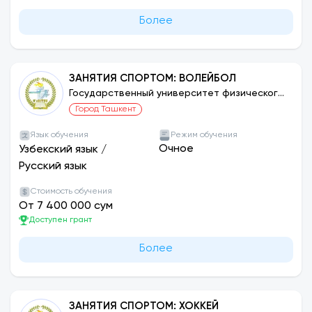
Более
ЗАНЯТИЯ СПОРТОМ: ВОЛЕЙБОЛ
Государственный университет физического
воспитания и спорта Узбекистана
Город Ташкент
Язык обучения
Режим обучения
Очное
Узбекский язык
/
Русский язык
Стоимость обучения
От 7 400 000 сум
Доступен грант
Более
ЗАНЯТИЯ СПОРТОМ: ХОККЕЙ