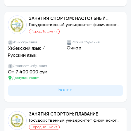
ЗАНЯТИЯ СПОРТОМ: НАСТОЛЬНЫЙ
ТЕННИС
Государственный университет физического
воспитания и спорта Узбекистана
Город Ташкент
Язык обучения
Режим обучения
Очное
Узбекский язык
/
Русский язык
Стоимость обучения
От 7 400 000 сум
Доступен грант
Более
ЗАНЯТИЯ СПОРТОМ: ПЛАВАНИЕ
Государственный университет физического
воспитания и спорта Узбекистана
Город Ташкент