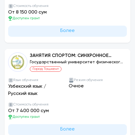
Стоимость обучения
От 8 150 000 сум
Доступен грант
Более
ЗАНЯТИЯ СПОРТОМ: СИНХРОННОЕ
ПЛАВАНИЕ
Государственный университет физического
воспитания и спорта Узбекистана
Город Ташкент
Язык обучения
Режим обучения
Очное
Узбекский язык
/
Русский язык
Стоимость обучения
От 7 400 000 сум
Доступен грант
Более