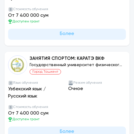
Стоимость обучения
От 7 400 000 сум
Доступен грант
Более
ЗАНЯТИЯ СПОРТОМ: КАРАТЭ ВКФ
Государственный университет физического
воспитания и спорта Узбекистана
Город Ташкент
Язык обучения
Режим обучения
Очное
Узбекский язык
/
Русский язык
Стоимость обучения
От 7 400 000 сум
Доступен грант
Более