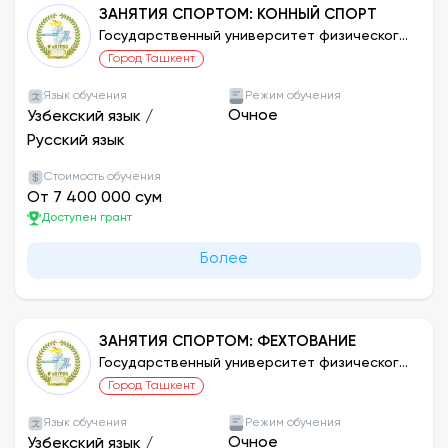
ЗАНЯТИЯ СПОРТОМ: КОННЫЙ СПОРТ
Государственный университет физического
воспитания и спорта Узбекистана
Город Ташкент
Язык обучения
Режим обучения
Очное
Узбекский язык
/
Русский язык
Стоимость обучения
От 7 400 000 сум
Доступен грант
Более
ЗАНЯТИЯ СПОРТОМ: ФЕХТОВАНИЕ
Государственный университет физического
воспитания и спорта Узбекистана
Город Ташкент
Язык обучения
Режим обучения
Очное
Узбекский язык
/