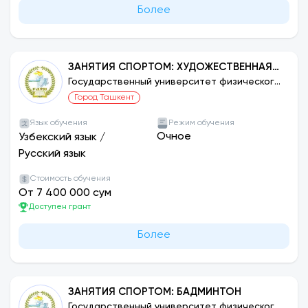
Более
ЗАНЯТИЯ СПОРТОМ: ХУДОЖЕСТВЕННАЯ
ГИМНАСТИКА
Государственный университет физического
воспитания и спорта Узбекистана
Город Ташкент
Язык обучения
Режим обучения
Очное
Узбекский язык
/
Русский язык
Стоимость обучения
От 7 400 000 сум
Доступен грант
Более
ЗАНЯТИЯ СПОРТОМ: БАДМИНТОН
Государственный университет физического