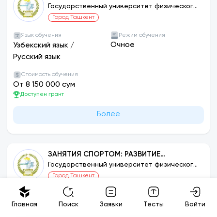
Государственный университет физического
воспитания и спорта Узбекистана
Город Ташкент
Язык обучения
Режим обучения
Очное
Узбекский язык
/
Русский язык
Стоимость обучения
От 8 150 000 сум
Доступен грант
Более
ЗАНЯТИЯ СПОРТОМ: РАЗВИТИЕ
ЖЕНСКОГО СПОРТА (БОКС)
Государственный университет физического
воспитания и спорта Узбекистана
Город Ташкент
Язык обучения
Режим обучения
Очное
Узбекский язык
/
Главная
Поиск
Заявки
Тесты
Войти
Русский язык