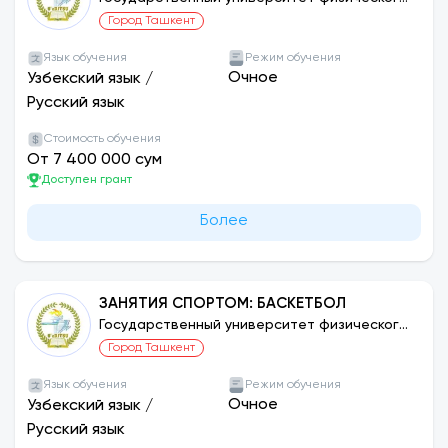
воспитания и спорта Узбекистана
Город Ташкент
Язык обучения
Режим обучения
Очное
Узбекский язык
/
Русский язык
Стоимость обучения
От 7 400 000 сум
Доступен грант
Более
ЗАНЯТИЯ СПОРТОМ: БАСКЕТБОЛ
Государственный университет физического
воспитания и спорта Узбекистана
Город Ташкент
Язык обучения
Режим обучения
Очное
Узбекский язык
/
Русский язык