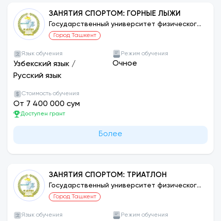
ЗАНЯТИЯ СПОРТОМ: ГОРНЫЕ ЛЫЖИ
Государственный университет физического
воспитания и спорта Узбекистана
Город Ташкент
Язык обучения
Режим обучения
Очное
Узбекский язык
/
Русский язык
Стоимость обучения
От 7 400 000 сум
Доступен грант
Более
ЗАНЯТИЯ СПОРТОМ: ТРИАТЛОН
Государственный университет физического
воспитания и спорта Узбекистана
Город Ташкент
Язык обучения
Режим обучения