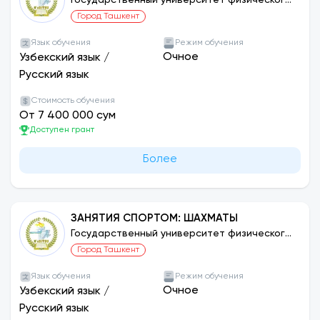
Государственный университет физического
воспитания и спорта Узбекистана
Город Ташкент
Язык обучения
Режим обучения
Очное
Узбекский язык
/
Русский язык
Стоимость обучения
От 7 400 000 сум
Доступен грант
Более
ЗАНЯТИЯ СПОРТОМ: ШАХМАТЫ
Государственный университет физического
воспитания и спорта Узбекистана
Город Ташкент
Язык обучения
Режим обучения
Очное
Узбекский язык
/
Русский язык