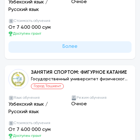
Очное
Узбекский язык
/
Русский язык
Стоимость обучения
От 7 400 000 сум
Доступен грант
Более
ЗАНЯТИЯ СПОРТОМ: ФИГУРНОЕ КАТАНИЕ
Государственный университет физического
воспитания и спорта Узбекистана
Город Ташкент
Язык обучения
Режим обучения
Очное
Узбекский язык
/
Русский язык
Стоимость обучения
От 7 400 000 сум
Доступен грант