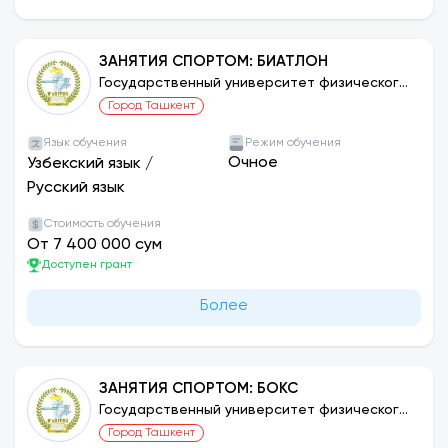
ЗАНЯТИЯ СПОРТОМ: БИАТЛОН
Государственный университет физического
воспитания и спорта Узбекистана
Город Ташкент
Язык обучения
Режим обучения
Очное
Узбекский язык
/
Русский язык
Стоимость обучения
От 7 400 000 сум
Доступен грант
Более
ЗАНЯТИЯ СПОРТОМ: БОКС
Государственный университет физического
воспитания и спорта Узбекистана
Город Ташкент