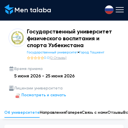
Men talaba
Государственный университет
физического воспитания и
спорта Узбекистана
Государственный университет
Город Ташкент
0.0
(
0
Отзывы
)
Время приема
5 июня 2026
-
25 июня 2026
Лицензии университета
Посмотреть и скачать
Об университете
Направления
Галерея
Связь с нами
Отзывы
Вс