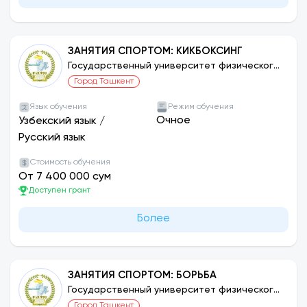
ЗАНЯТИЯ СПОРТОМ: КИКБОКСИНГ
Государственный университет физического
воспитания и спорта Узбекистана
Город Ташкент
Язык обучения
Режим обучения
Очное
Узбекский язык
/
Русский язык
Стоимость обучения
От 7 400 000 сум
Доступен грант
Более
ЗАНЯТИЯ СПОРТОМ: БОРЬБА
Государственный университет физического
воспитания и спорта Узбекистана
Город Ташкент