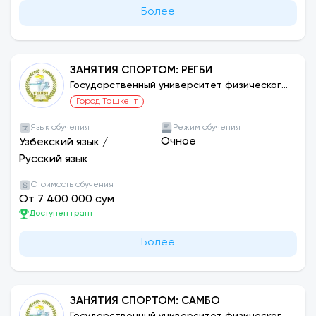
Более
ЗАНЯТИЯ СПОРТОМ: РЕГБИ
Государственный университет физического
воспитания и спорта Узбекистана
Город Ташкент
Язык обучения
Режим обучения
Очное
Узбекский язык
/
Русский язык
Стоимость обучения
От 7 400 000 сум
Доступен грант
Более
ЗАНЯТИЯ СПОРТОМ: САМБО