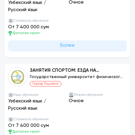
Очное
Узбекский язык
/
Русский язык
Стоимость обучения
От 7 400 000 сум
Доступен грант
Более
ЗАНЯТИЯ СПОРТОМ: ЕЗДА НА
ВЕЛОСИПЕДЕ
Государственный университет физического
воспитания и спорта Узбекистана
Город Ташкент
Язык обучения
Режим обучения
Очное
Узбекский язык
/
Русский язык
Стоимость обучения
От 7 400 000 сум
Доступен грант