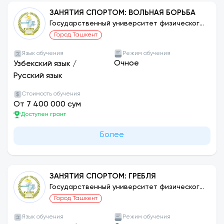
ЗАНЯТИЯ СПОРТОМ: ВОЛЬНАЯ БОРЬБА
Государственный университет физического
воспитания и спорта Узбекистана
Город Ташкент
Язык обучения
Режим обучения
Очное
Узбекский язык
/
Русский язык
Стоимость обучения
От 7 400 000 сум
Доступен грант
Более
ЗАНЯТИЯ СПОРТОМ: ГРЕБЛЯ
Государственный университет физического
воспитания и спорта Узбекистана
Город Ташкент
Язык обучения
Режим обучения