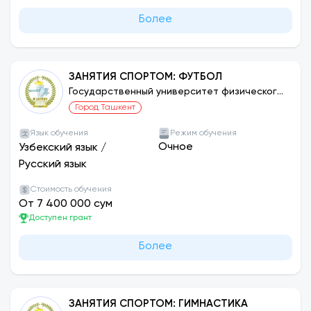
Более
ЗАНЯТИЯ СПОРТОМ: ФУТБОЛ
Государственный университет физического
воспитания и спорта Узбекистана
Город Ташкент
Язык обучения
Режим обучения
Очное
Узбекский язык
/
Русский язык
Стоимость обучения
От 7 400 000 сум
Доступен грант
Более
ЗАНЯТИЯ СПОРТОМ: ГИМНАСТИКА