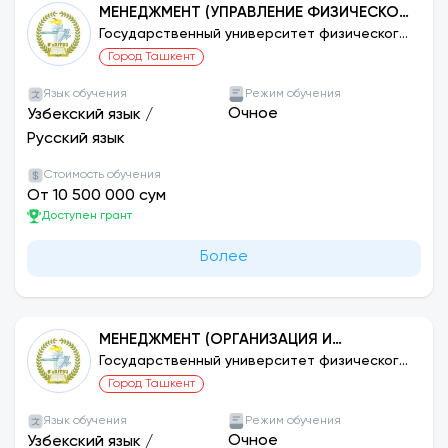
МЕНЕДЖМЕНТ (УПРАВЛЕНИЕ ФИЗИЧЕСКОЙ
КУЛЬТУРОЙ И СПОРТОМ)
Государственный университет физического
воспитания и спорта Узбекистана
Город Ташкент
Язык обучения
Режим обучения
Очное
Узбекский язык
/
Русский язык
Стоимость обучения
От 10 500 000 сум
Доступен грант
Более
МЕНЕДЖМЕНТ (ОРГАНИЗАЦИЯ И
УПРАВЛЕНИЕ СПОРТИВНЫМИ
Государственный университет физического
воспитания и спорта Узбекистана
МЕРОПРИЯТИЯМИ)
Город Ташкент
Язык обучения
Режим обучения
Очное
Узбекский язык
/