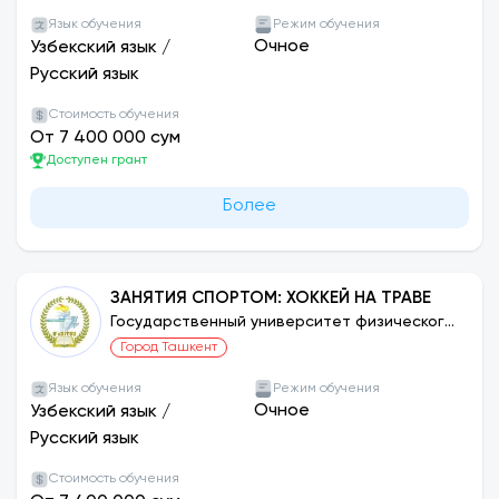
Язык обучения
Режим обучения
Очное
Узбекский язык
/
Русский язык
Стоимость обучения
От 7 400 000 сум
Доступен грант
Более
ЗАНЯТИЯ СПОРТОМ: ХОККЕЙ НА ТРАВЕ
Государственный университет физического
воспитания и спорта Узбекистана
Город Ташкент
Язык обучения
Режим обучения
Очное
Узбекский язык
/
Русский язык
Стоимость обучения