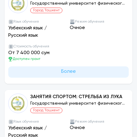
Государственный университет физического
воспитания и спорта Узбекистана
Город Ташкент
Язык обучения
Режим обучения
Очное
Узбекский язык
/
Русский язык
Стоимость обучения
От 7 400 000 сум
Доступен грант
Более
ЗАНЯТИЯ СПОРТОМ: СТРЕЛЬБА ИЗ ЛУКА
Государственный университет физического
воспитания и спорта Узбекистана
Город Ташкент
Язык обучения
Режим обучения
Очное
Узбекский язык
/
Русский язык