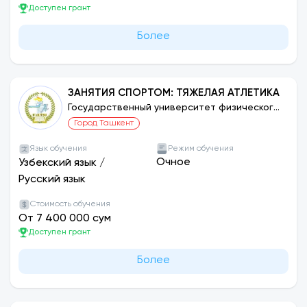
Доступен грант
Более
ЗАНЯТИЯ СПОРТОМ: ТЯЖЕЛАЯ АТЛЕТИКА
Государственный университет физического
воспитания и спорта Узбекистана
Город Ташкент
Язык обучения
Режим обучения
Очное
Узбекский язык
/
Русский язык
Стоимость обучения
От 7 400 000 сум
Доступен грант
Более