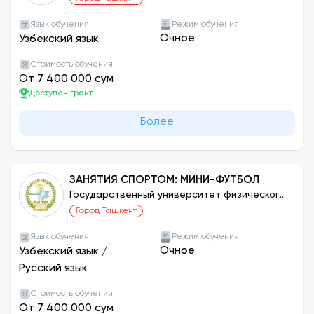
Язык обучения
Режим обучения
Очное
Узбекский язык
Стоимость обучения
От 7 400 000 сум
Доступен грант
Более
ЗАНЯТИЯ СПОРТОМ: МИНИ-ФУТБОЛ
Государственный университет физического
воспитания и спорта Узбекистана
Город Ташкент
Язык обучения
Режим обучения
Очное
Узбекский язык
/
Русский язык
Стоимость обучения
От 7 400 000 сум