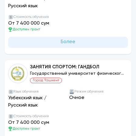
Русский язык
Стоимость обучения
От 7 400 000 сум
Доступен грант
Более
ЗАНЯТИЯ СПОРТОМ: ГАНДБОЛ
Государственный университет физического
воспитания и спорта Узбекистана
Город Ташкент
Язык обучения
Режим обучения
Очное
Узбекский язык
/
Русский язык
Стоимость обучения
От 7 400 000 сум
Доступен грант