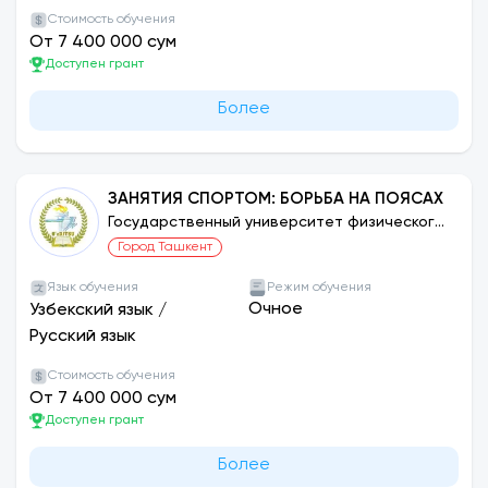
Стоимость обучения
От 7 400 000 сум
Доступен грант
Более
ЗАНЯТИЯ СПОРТОМ: БОРЬБА НА ПОЯСАХ
Государственный университет физического
воспитания и спорта Узбекистана
Город Ташкент
Язык обучения
Режим обучения
Очное
Узбекский язык
/
Русский язык
Стоимость обучения
От 7 400 000 сум
Доступен грант
Более