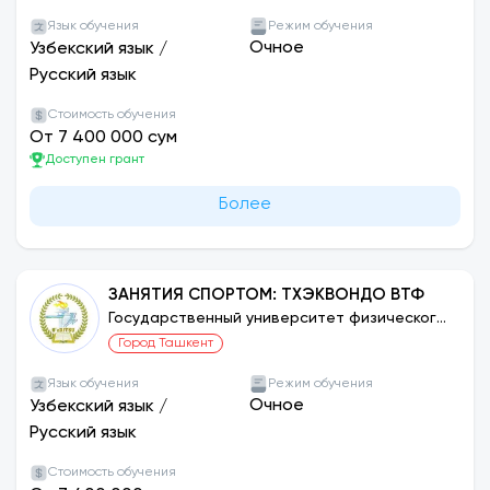
Язык обучения
Режим обучения
Очное
Узбекский язык
/
Русский язык
Стоимость обучения
От 7 400 000 сум
Доступен грант
Более
ЗАНЯТИЯ СПОРТОМ: ТХЭКВОНДО ВТФ
Государственный университет физического
воспитания и спорта Узбекистана
Город Ташкент
Язык обучения
Режим обучения
Очное
Узбекский язык
/
Русский язык
Стоимость обучения