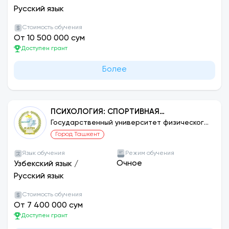
Русский язык
Стоимость обучения
От 10 500 000 сум
Доступен грант
Более
ПСИХОЛОГИЯ: СПОРТИВНАЯ
ПСИХОЛОГИЯ
Государственный университет физического
воспитания и спорта Узбекистана
Город Ташкент
Язык обучения
Режим обучения
Очное
Узбекский язык
/
Русский язык
Стоимость обучения
От 7 400 000 сум
Доступен грант