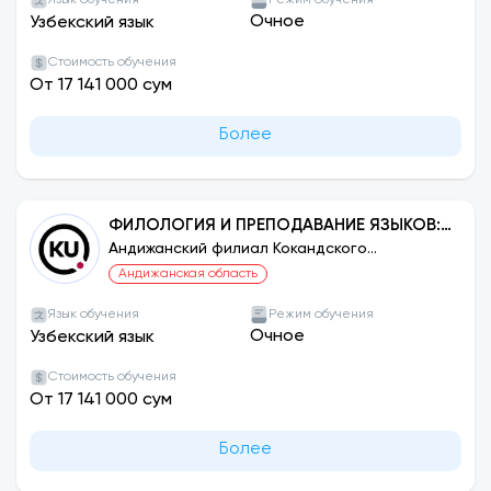
Язык обучения
Режим обучения
Очное
Узбекский язык
Стоимость обучения
От 17 141 000 сум
Более
ФИЛОЛОГИЯ И ПРЕПОДАВАНИЕ ЯЗЫКОВ:
УЗБЕКСКИЙ ЯЗЫК
Андижанский филиал Кокандского
университета
Андижанская область
Язык обучения
Режим обучения
Очное
Узбекский язык
Стоимость обучения
От 17 141 000 сум
Более