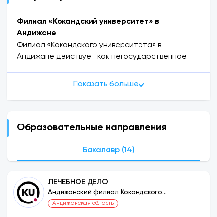
Филиал «Кокандский университет» в
Андижане
Филиал «Кокандского университета» в
Андижане действует как негосударственное
высшее учебное заведение
на основании
постановления Кабинета Министров
Показать больше
Республики Узбекистан № 683 от 17 августа
2019 года «О создании Кокандского
университета».
В настоящее время в KUAF обучается
более
Образовательные направления
3000 студентов
. Университет предлагает
образование по 12 специальностям,
Бакалавр (14)
располагает 3 современными учебными
корпусами и поддерживает сотрудничество с 10
ЛЕЧЕБНОЕ ДЕЛО
партнёрскими организациями.
Андижанский филиал Кокандского
Постановлением университету предоставлено
университета
Андижанская область
право устанавливать сотрудничество с