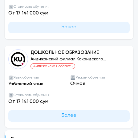
Стоимость обучения
От 17 141 000 сум
Более
ДОШКОЛЬНОЕ ОБРАЗОВАНИЕ
Андижанский филиал Кокандского
университета
Андижанская область
Язык обучения
Режим обучения
Очное
Узбекский язык
Стоимость обучения
От 17 141 000 сум
Более