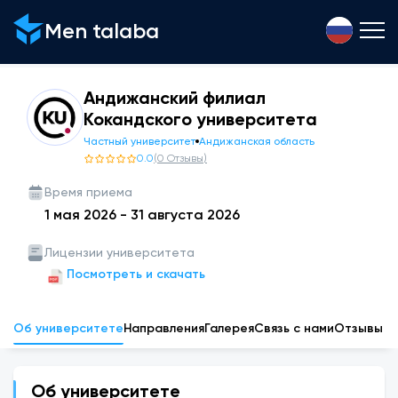
Men talaba
Андижанский филиал
Кокандского университета
Частный университет
Андижанская область
0.0
(
0
Отзывы
)
Время приема
1 мая 2026
-
31 августа 2026
Лицензии университета
Посмотреть и скачать
Об университете
Направления
Галерея
Связь с нами
Отзывы
Об университете