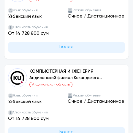
Язык обучения
Режим обучения
Очное
/
Дистанционное
Узбекский язык
Стоимость обучения
От 14 728 800 сум
Более
КОМПЬЮТЕРНАЯ ИНЖЕНЕРИЯ
Андижанский филиал Кокандского
университета
Андижанская область
Язык обучения
Режим обучения
Очное
/
Дистанционное
Узбекский язык
Стоимость обучения
От 14 728 800 сум
Более