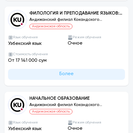
ФИЛОЛОГИЯ И ПРЕПОДАВАНИЕ ЯЗЫКОВ:
РУССКИЙ ЯЗЫК
Андижанский филиал Кокандского
университета
Андижанская область
Язык обучения
Режим обучения
Очное
Узбекский язык
Стоимость обучения
От 17 141 000 сум
Более
НАЧАЛЬНОЕ ОБРАЗОВАНИЕ
Андижанский филиал Кокандского
университета
Андижанская область
Язык обучения
Режим обучения
Очное
Узбекский язык