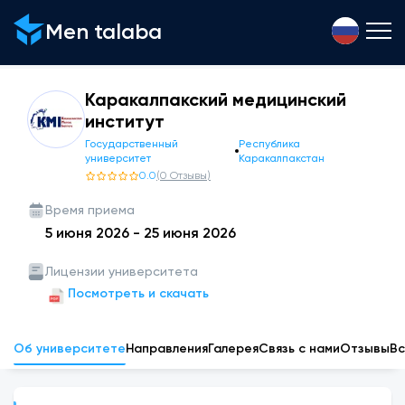
Men talaba
Каракалпакский медицинский
институт
Государственный
Республика
университет
Каракалпакстан
0.0
(
0
Отзывы
)
Время приема
5 июня 2026
-
25 июня 2026
Лицензии университета
Посмотреть и скачать
Об университете
Направления
Галерея
Связь с нами
Отзывы
Вс