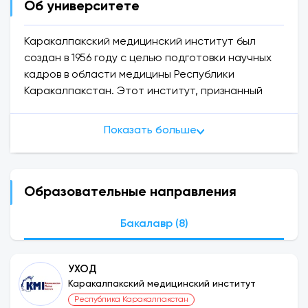
Об университете
Каракалпакский медицинский институт был
создан в 1956 году с целью подготовки научных
кадров в области медицины Республики
Каракалпакстан. Этот институт, признанный
одним из крупных научных центров в области
медицины Республики Узбекистан, был
Показать больше
переведен из уровня среднего и
профессионального колледжа в уровень
института. Методическая поддержка,
оказанная Каракалпакским медицинским
Образовательные направления
институтом, Ташкентским медицинским
институтом, направленная на студенческий
Бакалавр (8)
обмен и повышение квалификации.
УХОД
Каракалпакский медицинский институт
Республика Каракалпакстан