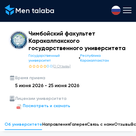
Men talaba
Чимбойский факультет
Каракалпакского
государственного университета
Государственный
Республика
университет
Каракалпакстан
0.0
(
0
Отзывы
)
Время приема
5 июня 2026
-
25 июня 2026
Лицензии университета
Посмотреть и скачать
Об университете
Направления
Галерея
Связь с нами
Отзывы
Вс