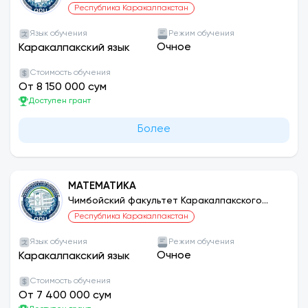
государственного университета
Республика Каракалпакстан
Язык обучения
Режим обучения
Очное
Каракалпакский язык
Стоимость обучения
От 8 150 000 сум
Доступен грант
Более
МАТЕМАТИКА
Чимбойский факультет Каракалпакского
государственного университета
Республика Каракалпакстан
Язык обучения
Режим обучения
Очное
Каракалпакский язык
Стоимость обучения
От 7 400 000 сум