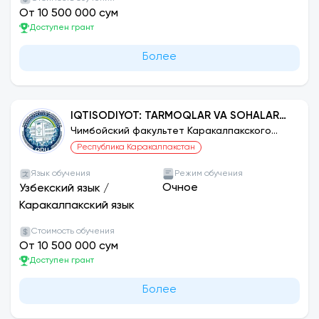
От 10 500 000 сум
Доступен грант
Более
IQTISODIYOT: TARMOQLAR VA SOHALAR
BO‘YICHA
Чимбойский факультет Каракалпакского
государственного университета
Республика Каракалпакстан
Язык обучения
Режим обучения
Очное
Узбекский язык
/
Каракалпакский язык
Стоимость обучения
От 10 500 000 сум
Доступен грант
Более