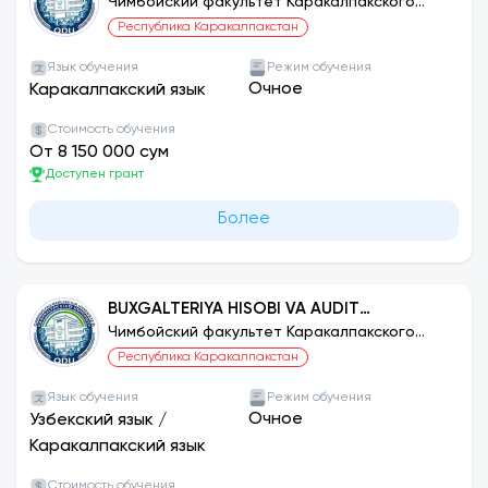
АНГЛИЙСКИЙ
Чимбойский факультет Каракалпакского
государственного университета
Республика Каракалпакстан
Язык обучения
Режим обучения
Очное
Каракалпакский язык
Стоимость обучения
От 8 150 000 сум
Доступен грант
Более
BUXGALTERIYA HISOBI VA AUDIT
(TARMOQLAR BO‘YICHA)
Чимбойский факультет Каракалпакского
государственного университета
Республика Каракалпакстан
Язык обучения
Режим обучения
Очное
Узбекский язык
/
Каракалпакский язык
Стоимость обучения