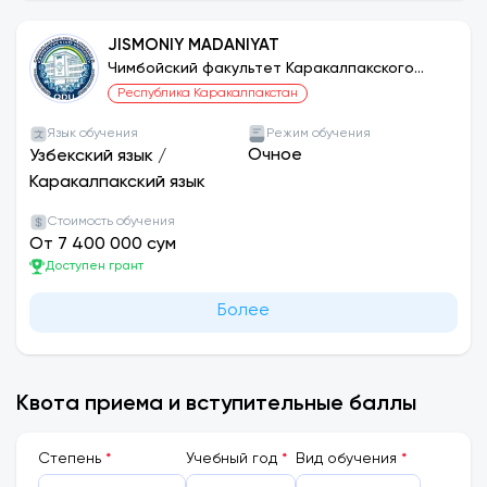
JISMONIY MADANIYAT
Чимбойский факультет Каракалпакского
государственного университета
Республика Каракалпакстан
Язык обучения
Режим обучения
Очное
Узбекский язык
/
Каракалпакский язык
Стоимость обучения
От 7 400 000 сум
Доступен грант
Более
Квота приема и вступительные баллы
Cтепень
*
Учебный год
*
Вид обучения
*