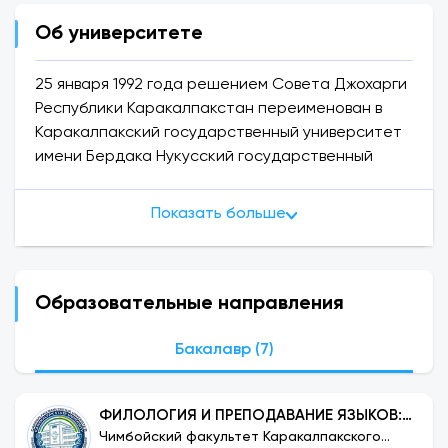
Об университете
25 января 1992 года решением Совета Джохарги
Республики Каракалпакстан переименован в
Каракалпакский государственный университет
имени Бердака Нукусский государственный
педагогический институт имени Ажинияза,
Нукусский филиал Ташкентского
Показать больше
государственного университета
информационных технологий, Нукусский филиал
Ташкентский аграрный университет и Нукусский
филиал Ташкентского педиатрического
Образовательные направления
института были выделены.
Бакалавр (7)
ФИЛОЛОГИЯ И ПРЕПОДАВАНИЕ ЯЗЫКОВ:
КАРАКАЛПАКСКИЙ ЯЗЫК
Чимбойский факультет Каракалпакского