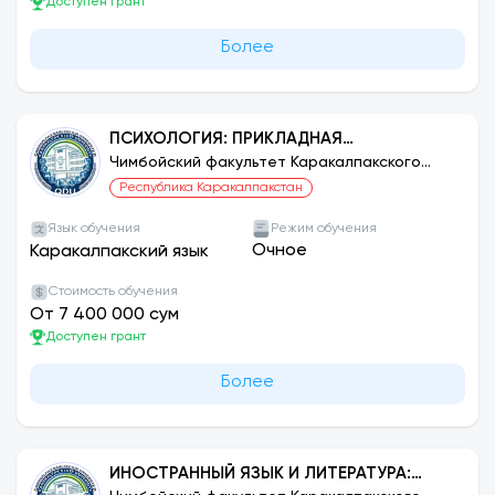
Доступен грант
Более
ПСИХОЛОГИЯ: ПРИКЛАДНАЯ
ПСИХОЛОГИЯ
Чимбойский факультет Каракалпакского
государственного университета
Республика Каракалпакстан
Язык обучения
Режим обучения
Очное
Каракалпакский язык
Стоимость обучения
От 7 400 000 сум
Доступен грант
Более
ИНОСТРАННЫЙ ЯЗЫК И ЛИТЕРАТУРА: