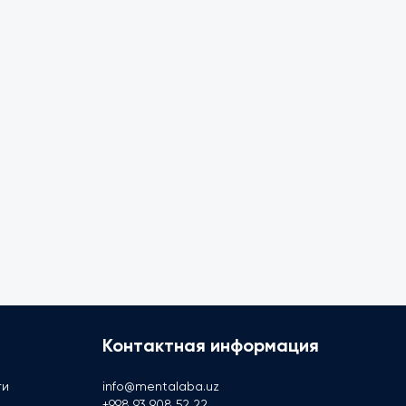
Контактная информация
ти
info@mentalaba.uz
+998 93 908 52 22