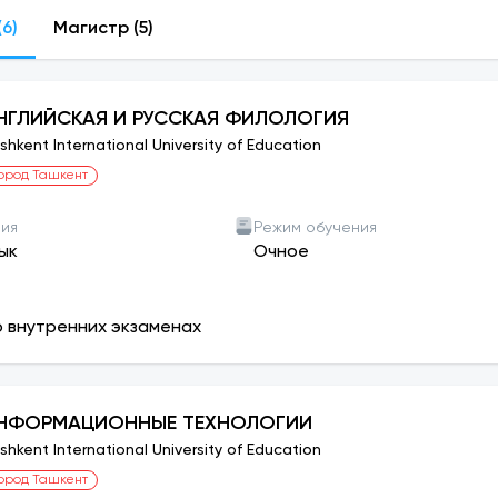
Преподаватели стремятся научить студентов не только на
находить решения любых проблемных ситуаций, которые мо
6)
Магистр (5)
 располагает всей необходимой инфраструктурой для м
НГЛИЙСКАЯ И РУССКАЯ ФИЛОЛОГИЯ
 кампус. Интеграция TIUE с отечественными и зарубежны
shkent International University of Education
ставляемых услуг даст возможность вести научно-иссле
ород Ташкент
роявить свои способности, реализовать себя и стать лид
 навыки и знания для трудоустройства.
ния
Режим обучения
ык
Очное
ская жизнь — незабываемое время для студентов, полное 
 есть возможность не только получить качественное акад
построить прочные связи со своими сверстниками. В униве
о внутренних экзаменах
 и проектов, в которых могут участвовать студенты. К н
ие клубы, спортивные команды, театральные коллективы, 
е также часто проводятся различные мероприятия: конф
НФОРМАЦИОННЫЕ ТЕХНОЛОГИИ
я и благотворительные акции. Это дает студентам широки
shkent International University of Education
ировать свои таланты, укрепить знания и внести свой вкл
ород Ташкент