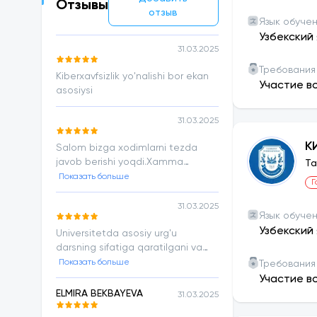
Отзывы
отзыв
Язык обуче
Узбекский 
31.03.2025
Требования
Kiberxavfsizlik yo'nalishi bor ekan
Участие в
asosiysi
31.03.2025
К
Salom bizga xodimlarni tezda
javob berishi yoqdi.Xamma
Ta
savollarga tezda va aniq javob
Показать больше
Г
oldik.
31.03.2025
Язык обуче
Узбекский 
Universitetda asosiy urg'u
darsning sifatiga qaratilgani va
yo'nalishlari zamon talabi bo‘lib
Показать больше
Требования
turgan yo'nalishlar ekani bu
Участие в
tahsinga loyiq.
ELMIRA BEKBAYEVA
31.03.2025