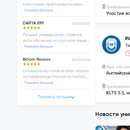
классными преподавателями.
Требования
Легкая обстановка, лояльные
Показать больше
Участие в
условия. Преподаватели
внимательные, отзывчивые.
DARYA KIM
24.03.2025
Большое спасибо руководству за
такой хорошо сформированный
Лучший университет, главное
I
образовательный процесс».
есть обучение на русском языке ,
Ta
актуальные направления
Показать больше
приветливый персонал!
Г
Ilkhom Nosirov
24.03.2025
Язык обуче
Universitetda talabar bilan ishlash
Английски
va talabalarga hizmat ko'rsatish
alo darajada
Показать больше
Требования
IELTS 5.5,
Показать больше
Новости ун