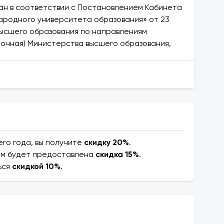
ан в соответствии с Постановлением Кабинета
ародного университета образования» от 23
высшего образования по направлениям
рочная) Министерства высшего образования,
ийском, узбекском и русском языках. Для
ми и образовательными учреждениями, как
тания), Universiti Sains Malaysia (USM) и INTI
in University (Южная Корея), MDIS Singapore, Amity
го года, вы получите
скидку 20%
.
вам будет предоставлена
скидка 15%
.
ься
скидкой 10%
.
бакалавриата и магистратуры в других
валификацию в своих областях, ученые звания