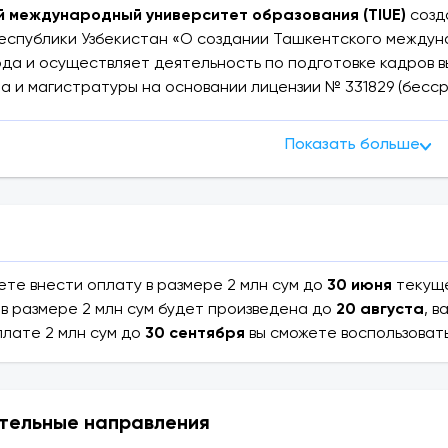
 международный университет образования (TIUE)
созд
еспублики Узбекистан «О создании Ташкентского междун
ода и осуществляет деятельность по подготовке кадров 
а и магистратуры на основании лицензии № 331829 (бесс
ваций Республики Узбекистан.
Показать больше
гает очные и заочные образовательные программы на англ
чной формы обучения предусмотрено общежитие.
 сотрудничает с такими квалификационными организация
ations (Великобритания), University of Portsmouth (Великобри
 University (Малайзия), Inha University in Uzbek (IUT), Dongsh
ете внести оплату в размере 2 млн сум до
30 июня
текуще
збекистан).
 в размере 2 млн сум будет произведена до
20 августа
, 
плате 2 млн сум до
30 сентября
вы сможете воспользоват
 дает возможность продолжить обучение по программам 
ах Великобритании в следующем учебном году.
тельные направления
ватели TIUE являются профессорами, имеющими высокую к