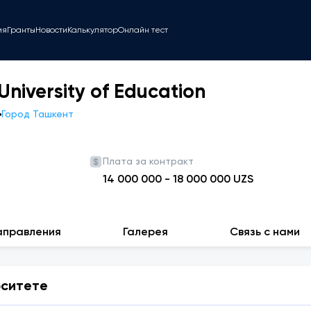
ия
Гранты
Новости
Калькулятор
Онлайн тест
University of Education
Город Ташкент
Плата за контракт
14 000 000
-
18 000 000
UZS
аправления
Галерея
Связь с нами
рситете