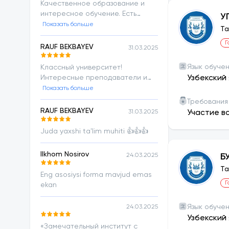
Качественное образование и
интересное обучение. Есть
У
также магистратура. Диплом
Показать больше
Ta
гособразца
Г
RAUF BEKBAYEV
31.03.2025
Язык обуче
Классный университет!
Интересные преподаватели и
Узбекский 
хорошая атмосфера!
Показать больше
Требования
RAUF BEKBAYEV
31.03.2025
Участие в
Juda yaxshi ta'lim muhiti 👍👍👍
Ilkhom Nosirov
24.03.2025
Б
Ta
Eng asosiysi forma mavjud emas
Г
ekan
Язык обуче
24.03.2025
Узбекский 
«Замечательный институт с