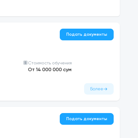
выкам, необходимым по их специальности, но и
гут возникнуть в будущем, связанных с данной
еждународного образования, включая
Подать документы
ми высшими учебными заведениями, расширение
довательскую деятельность, позволит
ерами завтрашнего дня, а также приобрести
Стоимость обучения
От 14 000 000 сум
возможностей и впечатлений. Это время, когда
емическое образование, но и расширить свой
рситете действует множество клубов,
Более
им относятся студенческий союз, различные
музыкальные группы и многое другое. В
еренции, семинары, фестивали, спортивные
е возможности не только отдохнуть, но и
Подать документы
ад в развитие общества.