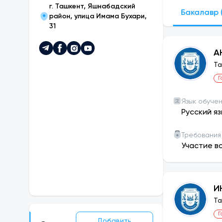
и степени. 
г. Ташкент, Яшнабадский
научить их 
Бакалавр (
район, улица Имама Бухари,
областью.
31
Университет
А
собственный
Ta
сферы предо
Г
студентам п
необходимые
Язык обуче
Русский яз
Университет
у студентов
Требования
кругозор и 
Участие в
мероприятий
академическ
университет
И
соревновани
Ta
продемонстр
Г
Добавить