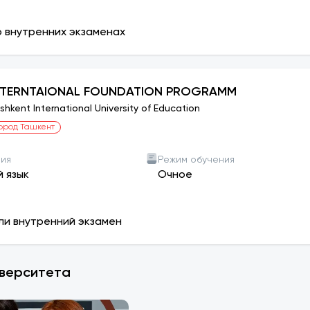
о внутренних экзаменах
NTERNTAIONAL FOUNDATION PROGRAMM
shkent International University of Education
ород Ташкент
ния
Режим обучения
й язык
Очное
 или внутренний экзамен
иверситета