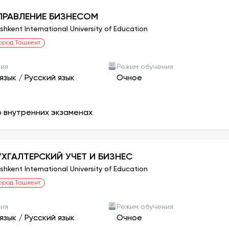
ПРАВЛЕНИЕ БИЗНЕСОМ
shkent International University of Education
ород Ташкент
ния
Режим обучения
язык
/
Русский язык
Очное
о внутренних экзаменах
УХГАЛТЕРСКИЙ УЧЕТ И БИЗНЕС
shkent International University of Education
ород Ташкент
ния
Режим обучения
язык
/
Русский язык
Очное