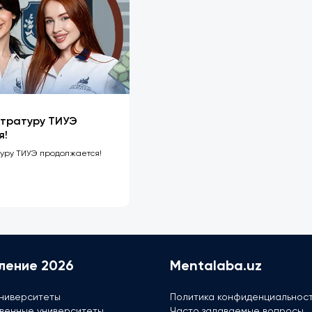
стратуру ТИУЭ
я!
туру ТИУЭ продолжается!
ление 2026
Mentalaba.uz
ниверситеты
Политика конфиденциальнос
венные университеты
Часто задаваемые вопросы