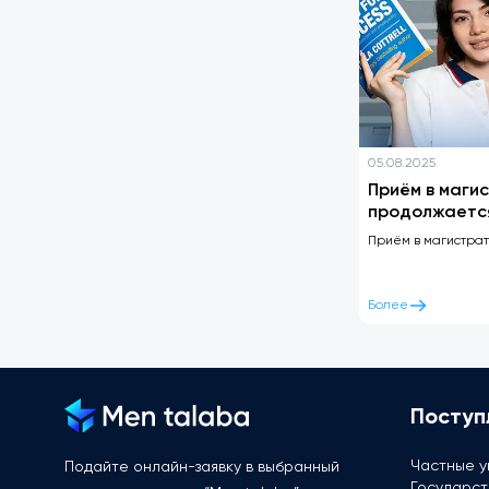
05.08.2025
Приём в маги
продолжаетс
Приём в магистра
Более
Поступ
Частные у
Подайте онлайн-заявку в выбранный
Государст