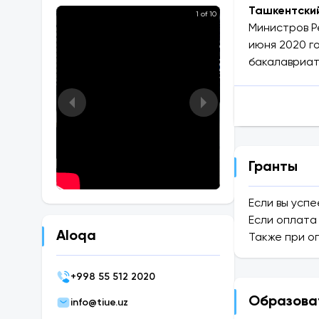
Ташкентский
1 of 10
Министров Р
июня 2020 г
бакалавриат
науки и инно
ТИЭУ предла
студентов о
Университет
Гранты
OTHM Qualific
International
Если вы успе
University (У
Если оплата
Aloqa
Также при о
Диплом OTHM
университет
+
998 55 512 2020
Образова
Все препода
info@tiue.uz