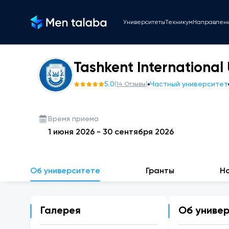
Университеты
Техникум
Направлен
Tashkent International 
5.0
Частный университет
(
14
Отзывы
)
Время приема
1 июня 2026
-
30 сентября 2026
Об университете
Гранты
Н
Галерея
Об униве