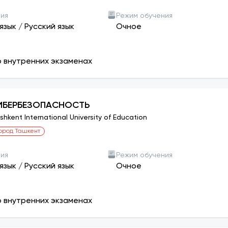
ния
Режим обучения
язык
/
Русский язык
Очное
о внутренних экзаменах
ИБЕРБЕЗОПАСНОСТЬ
shkent International University of Education
ород Ташкент
ния
Режим обучения
язык
/
Русский язык
Очное
о внутренних экзаменах