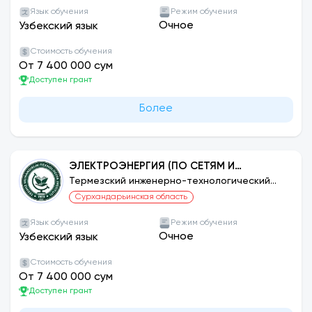
Язык обучения
Режим обучения
Очное
Узбекский язык
Стоимость обучения
От 7 400 000 сум
Доступен грант
Более
ЭЛЕКТРОЭНЕРГИЯ (ПО СЕТЯМ И
НАПРАВЛЕНИЯМ)
Термезский инженерно-технологический
институт
Сурхандарьинская область
Язык обучения
Режим обучения
Очное
Узбекский язык
Стоимость обучения
От 7 400 000 сум
Доступен грант