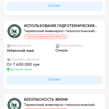
Более
ИСПОЛЬЗОВАНИЕ ГИДРОТЕХНИЧЕСКИХ
СООРУЖЕНИЙ И НАСОСНЫХ СТАНЦИЙ
Термезский инженерно-технологический
институт
Сурхандарьинская область
Язык обучения
Режим обучения
Очное
Узбекский язык
Стоимость обучения
От 7 400 000 сум
Доступен грант
Более
БЕЗОПАСНОСТЬ ЖИЗНИ
Термезский инженерно-технологический