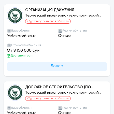
ОРГАНИЗАЦИЯ ДВИЖЕНИЯ
Термезский инженерно-технологический
институт
Сурхандарьинская область
Язык обучения
Режим обучения
Очное
Узбекский язык
Стоимость обучения
От 8 150 000 сум
Доступен грант
Более
ДОРОЖНОЕ СТРОИТЕЛЬСТВО (ПО
ОТРАСЛЯМ И ВИДАМ ДЕЯТЕЛЬНОСТИ)
Термезский инженерно-технологический
институт
Сурхандарьинская область
Язык обучения
Режим обучения
Очное
Узбекский язык