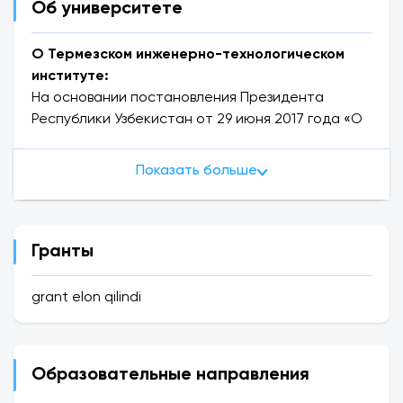
Об университете
О Термезском инженерно-технологическом
институте:
На основании постановления Президента
Республики Узбекистан от 29 июня 2017 года «О
мерах по организации деятельности
Термезского филиала Ташкентского
Показать больше
государственного технического университета
имени Ислама Каримова» №PQ-3101, Термезский
филиал Создан Ташкентский государственный
технический университет имени Ислама
Гранты
Каримова. Постановлением Президента
Республики Узбекистан от 3 декабря 2021 года
grant elon qilindi
«О мерах по организации деятельности
Термезского инженерно-технологического
института» PQ-30 филиал преобразован в
Образовательные направления
Термезский инженерно-технологический
институт. Для дополнительного пользования