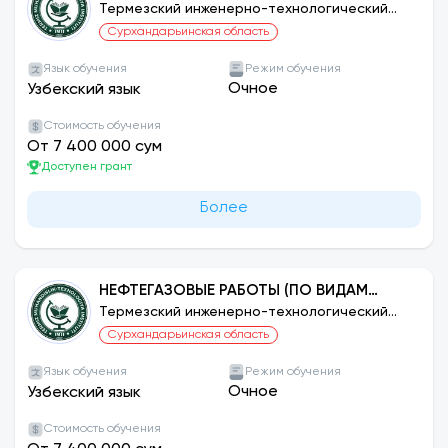
УПРАВЛЕНИЕ КАЧЕСТВОМ ПРОДУКЦИИ
Термезский инженерно-технологический
институт
(ПО ОТРАСЛЯМ)
Сурхандарьинская область
Язык обучения
Режим обучения
Очное
Узбекский язык
Стоимость обучения
От 7 400 000 сум
Доступен грант
Более
НЕФТЕГАЗОВЫЕ РАБОТЫ (ПО ВИДАМ
ДЕЯТЕЛЬНОСТИ)
Термезский инженерно-технологический
институт
Сурхандарьинская область
Язык обучения
Режим обучения
Очное
Узбекский язык
Стоимость обучения