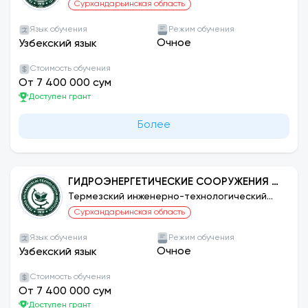
институт
Сурхандарьинская область
Язык обучения
Режим обучения
Очное
Узбекский язык
Стоимость обучения
От 7 400 000 сум
Доступен грант
Более
ГИДРОЭНЕРГЕТИЧЕСКИЕ СООРУЖЕНИЯ В
ИРРИГАЦИОННЫХ СИСТЕМАХ
Термезский инженерно-технологический
институт
Сурхандарьинская область
Язык обучения
Режим обучения
Очное
Узбекский язык
Стоимость обучения
От 7 400 000 сум
Доступен грант