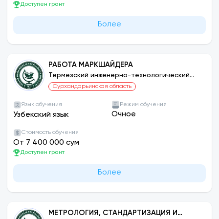
Доступен грант
Более
РАБОТА МАРКШАЙДЕРА
Термезский инженерно-технологический
институт
Сурхандарьинская область
Язык обучения
Режим обучения
Очное
Узбекский язык
Стоимость обучения
От 7 400 000 сум
Доступен грант
Более
МЕТРОЛОГИЯ, СТАНДАРТИЗАЦИЯ И