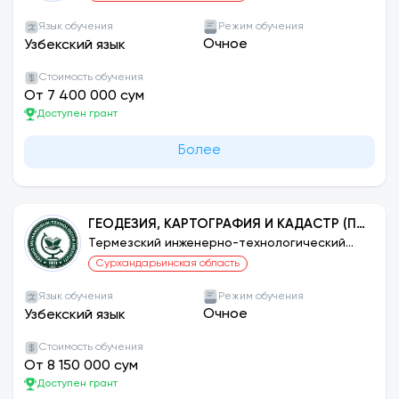
МЕСТОРОЖДЕНИЙ)
Язык обучения
Режим обучения
Очное
Узбекский язык
Стоимость обучения
От 7 400 000 сум
Доступен грант
Более
ГЕОДЕЗИЯ, КАРТОГРАФИЯ И КАДАСТР (ПО
ФУНКЦИЯМ)
Термезский инженерно-технологический
институт
Сурхандарьинская область
Язык обучения
Режим обучения
Очное
Узбекский язык
Стоимость обучения
От 8 150 000 сум
Доступен грант