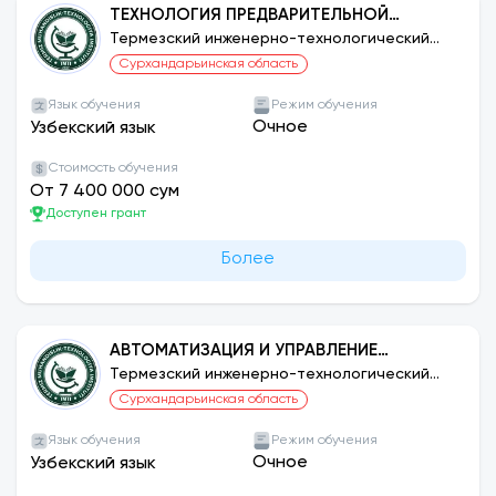
ТЕХНОЛОГИЯ ПРЕДВАРИТЕЛЬНОЙ
ОБРАБОТКИ НАТУРАЛЬНЫХ ВОЛОКОН (ПО
Термезский инженерно-технологический
институт
ВИДАМ СЫРЬЯ И ПРОЦЕССАМ)
Сурхандарьинская область
Язык обучения
Режим обучения
Очное
Узбекский язык
Стоимость обучения
От 7 400 000 сум
Доступен грант
Более
АВТОМАТИЗАЦИЯ И УПРАВЛЕНИЕ
ТЕХНОЛОГИЧЕСКИМИ ПРОЦЕССАМИ И
Термезский инженерно-технологический
институт
ПРОИЗВОДСТВОМ (ПО СЕТЯМ)
Сурхандарьинская область
Язык обучения
Режим обучения
Очное
Узбекский язык