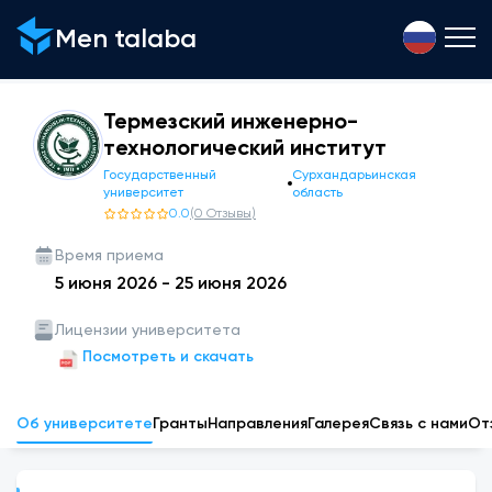
Men talaba
Термезский инженерно-
технологический институт
Государственный
Сурхандарьинская
университет
область
0.0
(
0
Отзывы
)
Время приема
5 июня 2026
-
25 июня 2026
Лицензии университета
Посмотреть и скачать
Об университете
Гранты
Направления
Галерея
Связь с нами
От