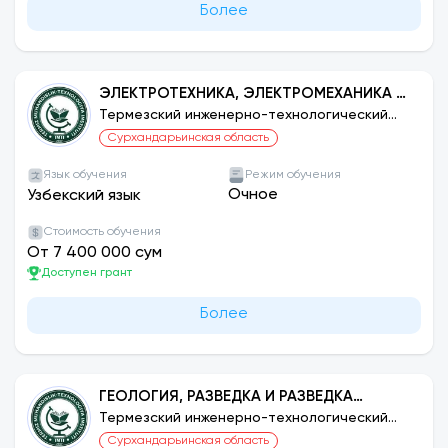
Более
ЭЛЕКТРОТЕХНИКА, ЭЛЕКТРОМЕХАНИКА И
ЭЛЕКТРОТЕХНОЛОГИИ (ПО ОТРАСЛЯМ)
Термезский инженерно-технологический
институт
Сурхандарьинская область
Язык обучения
Режим обучения
Очное
Узбекский язык
Стоимость обучения
От 7 400 000 сум
Доступен грант
Более
ГЕОЛОГИЯ, РАЗВЕДКА И РАЗВЕДКА
МЕСТОРОЖДЕНИЙ ПОЛЕЗНЫХ
Термезский инженерно-технологический
институт
ИСКОПАЕМЫХ (ПО ВИДАМ
Сурхандарьинская область