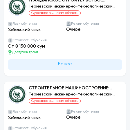
ГРАЖДАНСКОЕ СТРОИТЕЛЬСТВО:
СТРОИТЕЛЬСТВО ЗДАНИЙ И
Термезский инженерно-технологический
институт
СООРУЖЕНИЙ
Сурхандарьинская область
Язык обучения
Режим обучения
Очное
Узбекский язык
Стоимость обучения
От 8 150 000 сум
Доступен грант
Более
СТРОИТЕЛЬНОЕ МАШИНОСТРОЕНИЕ:
ПРОИЗВОДСТВО СТРОИТЕЛЬНЫХ
Термезский инженерно-технологический
институт
МАТЕРИАЛОВ, ИЗДЕЛИЙ И КОНСТРУКЦИЙ
Сурхандарьинская область
Язык обучения
Режим обучения
Очное
Узбекский язык
Стоимость обучения