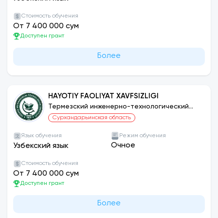
Стоимость обучения
От 7 400 000 сум
Доступен грант
Более
HAYOTIY FAOLIYAT XAVFSIZLIGI
Термезский инженерно-технологический
институт
Сурхандарьинская область
Язык обучения
Режим обучения
Очное
Узбекский язык
Стоимость обучения
От 7 400 000 сум
Доступен грант
Более