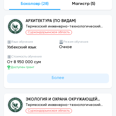
Бакалавр (28)
Магистр (5)
студенты имеют возможность пользоваться
электронным фондом АРМ Навоийского
государственного горного института и
АРХИТЕКТУРА (ПО ВИДАМ)
Термезского государственного университета.
Термезский инженерно-технологический
График работы АРМ с 8:00 до 22:00.
институт
Сурхандарьинская область
Язык обучения
Режим обучения
Квоты приема в бакалавриат и количество
Очное
Узбекский язык
грантов и контрактов!
Стоимость обучения
Прием заявок будет проходить с 20 июня по 20
От 8 950 000 сум
июля!
Доступен грант
Более
ЭКОЛОГИЯ И ОХРАНА ОКРУЖАЮЩЕЙ
СРЕДЫ (ПО ОТРАСЛЯМ И ОТРАСЛЯМ)
Термезский инженерно-технологический
институт
Сурхандарьинская область