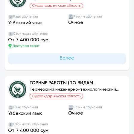
институт
Сурхандарьинская область
Язык обучения
Режим обучения
Очное
Узбекский язык
Стоимость обучения
От 7 400 000 сум
Доступен грант
Более
ГОРНЫЕ РАБОТЫ (ПО ВИДАМ
ДЕЯТЕЛЬНОСТИ)
Термезский инженерно-технологический
институт
Сурхандарьинская область
Язык обучения
Режим обучения
Очное
Узбекский язык
Стоимость обучения
От 7 400 000 сум