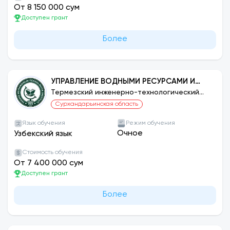
От 8 150 000 сум
Доступен грант
Более
УПРАВЛЕНИЕ ВОДНЫМИ РЕСУРСАМИ И
МЕЛИОРАЦИЯ
Термезский инженерно-технологический
институт
Сурхандарьинская область
Язык обучения
Режим обучения
Очное
Узбекский язык
Стоимость обучения
От 7 400 000 сум
Доступен грант
Более