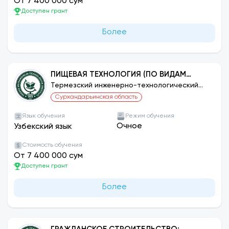
От 7 400 000 сум
Доступен грант
Более
ПИЩЕВАЯ ТЕХНОЛОГИЯ (ПО ВИДАМ
ПРОДУКЦИИ)
Термезский инженерно-технологический
институт
Сурхандарьинская область
Язык обучения
Режим обучения
Очное
Узбекский язык
Стоимость обучения
От 7 400 000 сум
Доступен грант
Более