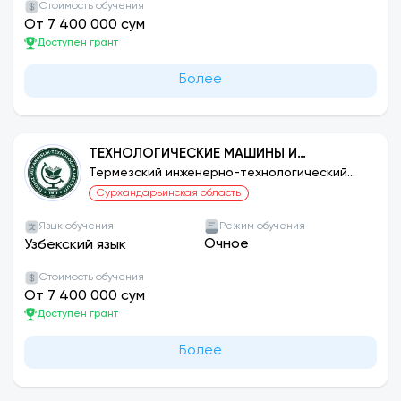
Стоимость обучения
От 7 400 000 сум
Доступен грант
Более
ТЕХНОЛОГИЧЕСКИЕ МАШИНЫ И
ОБОРУДОВАНИЕ (ПО СЕТЯМ)
Термезский инженерно-технологический
институт
Сурхандарьинская область
Язык обучения
Режим обучения
Очное
Узбекский язык
Стоимость обучения
От 7 400 000 сум
Доступен грант
Более