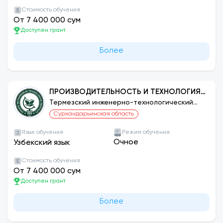
Стоимость обучения
От 7 400 000 сум
Доступен грант
Более
ПРОИЗВОДИТЕЛЬНОСТЬ И ТЕХНОЛОГИЯ
ИЗГОТОВЛЕНИЯ ИЗДЕЛИЙ ЛЕГКОЙ
Термезский инженерно-технологический
институт
ПРОМЫШЛЕННОСТИ (ПО ВИДАМ
Сурхандарьинская область
ПРОИЗВОДСТВА)
Язык обучения
Режим обучения
Очное
Узбекский язык
Стоимость обучения
От 7 400 000 сум
Доступен грант
Более