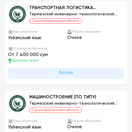
ТРАНСПОРТНАЯ ЛОГИСТИКА
(АВТОМОБИЛЬНЫЙ ТРАНСПОРТ)
Термезский инженерно-технологический
институт
Сурхандарьинская область
Язык обучения
Режим обучения
Очное
Узбекский язык
Стоимость обучения
От 7 400 000 сум
Доступен грант
Более
МАШИНОСТРОЕНИЕ (ПО ТИПУ)
Термезский инженерно-технологический
институт
Сурхандарьинская область
Язык обучения
Режим обучения
Очное
Узбекский язык