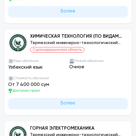
Более
ХИМИЧЕСКАЯ ТЕХНОЛОГИЯ (ПО ВИДАМ
ПРОИЗВОДСТВА)
Термезский инженерно-технологический
институт
Сурхандарьинская область
Язык обучения
Режим обучения
Очное
Узбекский язык
Стоимость обучения
От 7 400 000 сум
Доступен грант
Более
ГОРНАЯ ЭЛЕКТРОМЕХАНИКА
Термезский инженерно-технологический