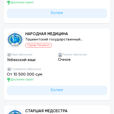
Доступен грант
Более
НАРОДНАЯ МЕДИЦИНА
Ташкентский государственный
стоматологический институт
Город Ташкент
Язык обучения
Режим обучения
Очное
Узбекский язык
Стоимость обучения
От 10 500 000 сум
Доступен грант
Более
СТАРШАЯ МЕДСЕСТРА