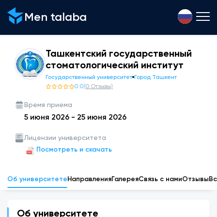
Men talaba
Ташкентский государственный
стоматологический институт
Государственный университет
Город Ташкент
0.0
(
0
Отзывы
)
Время приема
5 июня 2026
-
25 июня 2026
Лицензии университета
Посмотреть и скачать
Об университете
Направления
Галерея
Связь с нами
Отзывы
Вс
Об университете