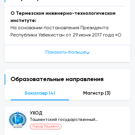
О Термезском инженерно-технологическом
институте:
На основании постановления Президента
Республики Узбекистан от 29 июня 2017 года «О
мерах по организации деятельности
Термезского филиала Ташкентского
Показать больше
государственного технического университета
имени Ислама Каримова» №PQ-3101, Термезский
филиал Создан Ташкентский государственный
технический университет имени Ислама
Образовательные направления
Каримова. Постановлением Президента
Республики Узбекистан от 3 декабря 2021 года
Бакалавр (4)
Магистр (3)
«О мерах по организации деятельности
Термезского инженерно-технологического
УХОД
института» PQ-30 филиал преобразован в
Ташкентский государственный
Термезский инженерно-технологический
стоматологический институт
Город Ташкент
институт. Для дополнительного пользования