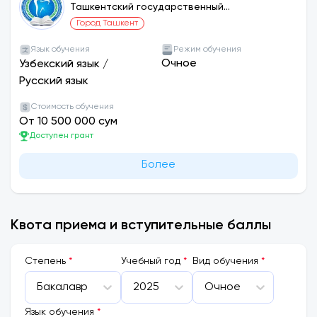
Ташкентский государственный
стоматологический институт
Город Ташкент
Язык обучения
Режим обучения
Очное
Узбекский язык
/
Русский язык
Стоимость обучения
От 10 500 000 сум
Доступен грант
Более
Квота приема и вступительные баллы
Cтепень
*
Учебный год
*
Вид обучения
*
Бакалавр
2025
Очное
Язык обучения
*