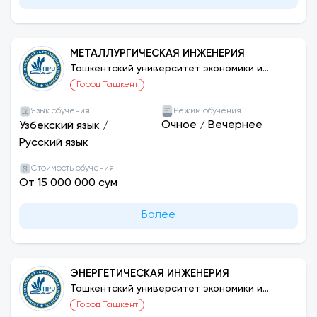
МЕТАЛЛУРГИЧЕСКАЯ ИНЖЕНЕРИЯ
Ташкентский университет экономики и
педагогики
Город Ташкент
Язык обучения
Режим обучения
Очное
/
Вечернее
Узбекский язык
/
Русский язык
Стоимость обучения
От 15 000 000 сум
Более
ЭНЕРГЕТИЧЕСКАЯ ИНЖЕНЕРИЯ
Ташкентский университет экономики и
педагогики
Город Ташкент