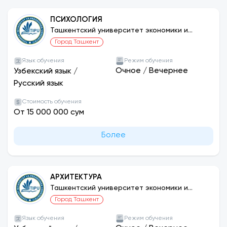
ПСИХОЛОГИЯ
Ташкентский университет экономики и
педагогики
Город Ташкент
Язык обучения
Режим обучения
Очное
/
Вечернее
Узбекский язык
/
Русский язык
Стоимость обучения
От 15 000 000 сум
Более
АРХИТЕКТУРА
Ташкентский университет экономики и
педагогики
Город Ташкент
Язык обучения
Режим обучения