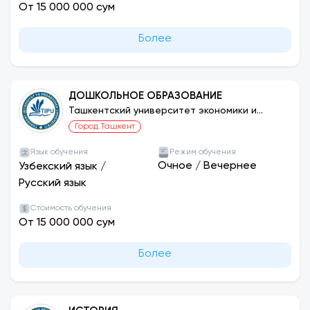
стипендии и гранты.
От 15 000 000 сум
Более
ДОШКОЛЬНОЕ ОБРАЗОВАНИЕ
Ташкентский университет экономики и
педагогики
Город Ташкент
Язык обучения
Режим обучения
Очное
/
Вечернее
Узбекский язык
/
Русский язык
Стоимость обучения
От 15 000 000 сум
Более