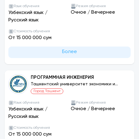
Язык обучения
Режим обучения
Очное
/
Вечернее
Узбекский язык
/
Русский язык
Стоимость обучения
От 15 000 000 сум
Более
ПРОГРАММНАЯ ИНЖЕНЕРИЯ
Ташкентский университет экономики и
педагогики
Город Ташкент
Язык обучения
Режим обучения
Очное
/
Вечернее
Узбекский язык
/
Русский язык
Стоимость обучения
От 15 000 000 сум