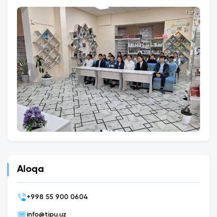
1 of 4
Aloqa
+
998 55 900 0604
info@tipu.uz