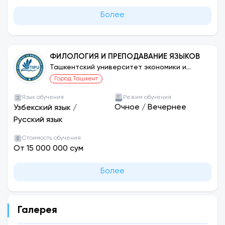
Более
ФИЛОЛОГИЯ И ПРЕПОДАВАНИЕ ЯЗЫКОВ
Ташкентский университет экономики и
педагогики
Город Ташкент
Язык обучения
Режим обучения
Очное
/
Вечернее
Узбекский язык
/
Русский язык
Стоимость обучения
От 15 000 000 сум
Более
Галерея