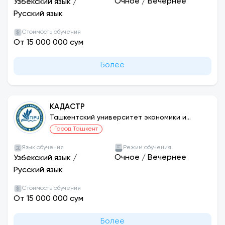
Очное
/
Вечернее
Узбекский язык
/
Русский язык
Стоимость обучения
От 15 000 000 сум
Более
КАДАСТР
Ташкентский университет экономики и
педагогики
Город Ташкент
Язык обучения
Режим обучения
Очное
/
Вечернее
Узбекский язык
/
Русский язык
Стоимость обучения
От 15 000 000 сум
Более