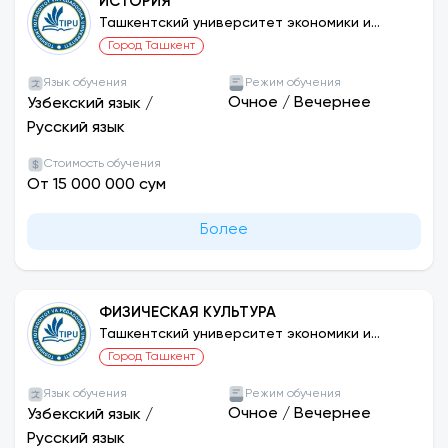
ИСТОРИЯ
Ташкентский университет экономики и
педагогики
Город Ташкент
Язык обучения
Режим обучения
Очное
/
Вечернее
Узбекский язык
/
Русский язык
Стоимость обучения
От 15 000 000 сум
Более
ФИЗИЧЕСКАЯ КУЛЬТУРА
Ташкентский университет экономики и
педагогики
Город Ташкент
Язык обучения
Режим обучения
Очное
/
Вечернее
Узбекский язык
/
Русский язык