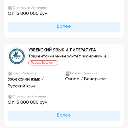
Стоимость обучения
От 15 000 000 сум
Более
УЗБЕКСКИЙ ЯЗЫК И ЛИТЕРАТУРА
Ташкентский университет экономики и
педагогики
Город Ташкент
Язык обучения
Режим обучения
Очное
/
Вечернее
Узбекский язык
/
Русский язык
Стоимость обучения
От 15 000 000 сум
Более