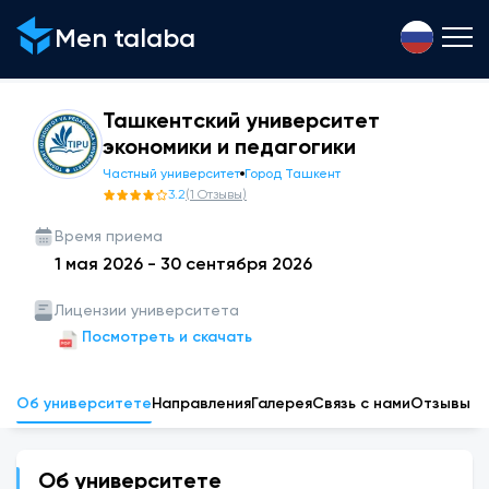
Men talaba
Ташкентский университет
экономики и педагогики
Частный университет
Город Ташкент
3.2
(
1
Отзывы
)
Время приема
1 мая 2026
-
30 сентября 2026
Лицензии университета
Посмотреть и скачать
Об университете
Направления
Галерея
Связь с нами
Отзывы
Об университете