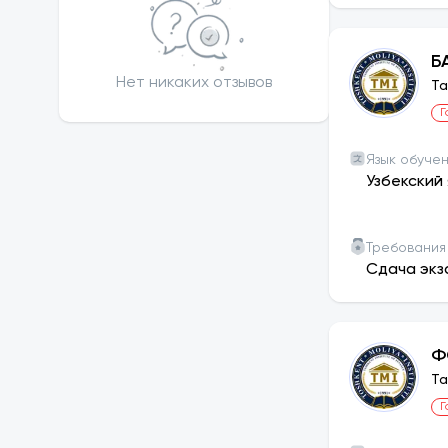
Б
Нет никаких отзывов
Та
Г
Язык обуче
Узбекский 
Требования
Сдача экз
Ф
Та
Г