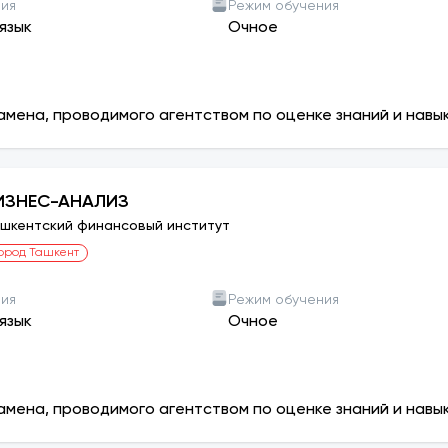
ния
Режим обучения
язык
Очное
амена, проводимого агентством по оценке знаний и навы
ИЗНЕС-АНАЛИЗ
шкентский финансовый институт
ород Ташкент
ния
Режим обучения
язык
Очное
амена, проводимого агентством по оценке знаний и навы