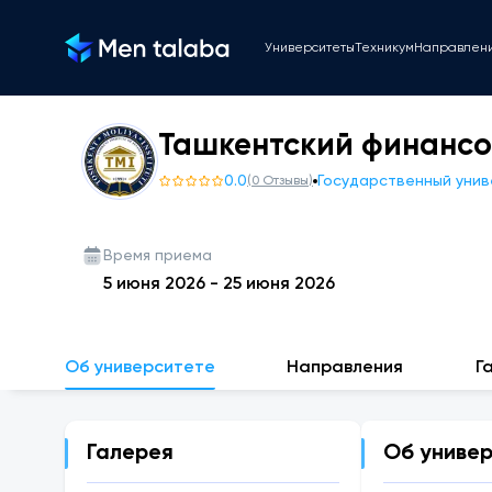
Университеты
Техникум
Направлен
Ташкентский финансо
0.0
Государственный уни
(
0
Отзывы
)
Время приема
5 июня 2026
-
25 июня 2026
Об университете
Направления
Г
Галерея
Об униве