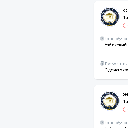
О
Та
Г
Язык обуче
Узбекский 
Требования
Сдача экз
Э
Та
Г
Язык обуче