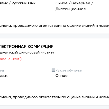
язык
/
Русский язык
Очное
/
Вечернее
/
Дистанционное
амена, проводимого агентством по оценке знаний и навы
ЛЕКТРОННАЯ КОММЕРЦИЯ
шкентский финансовый институт
ород Ташкент
ния
Режим обучения
язык
Очное
амена, проводимого агентством по оценке знаний и навы