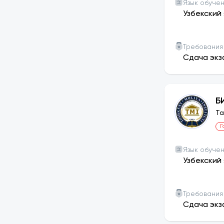
Язык обуче
Узбекский 
Требования
Сдача экз
Б
Та
Г
Язык обуче
Узбекский 
Требования
Сдача экз