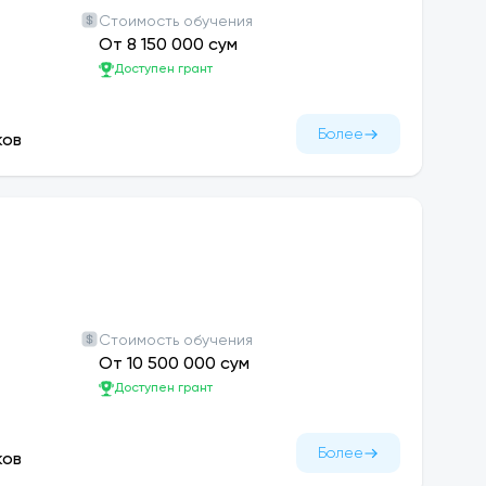
ментальное международное сотрудничество.
Стоимость обучения
От 8 150 000 сум
Доступен грант
сшего образования, Ташкентский финансовый
 университетами-партнерами. Чтобы
нтского финансового института, посетите
Более
ков
риведен список наших университетов-
ия об обмене: 1+1 или 2+2.
ом финансовом институте, Юнусабадский
мнаты. На каждом этаже оборудованы комнаты
мени. Тренажерный зал оснащен различными
Стоимость обучения
ми и энергичными. Налажена работа
От 10 500 000 сум
 в курсе событий и событий, происходящих в
Доступен грант
газет и журналов. В общежитии есть
Более
ков