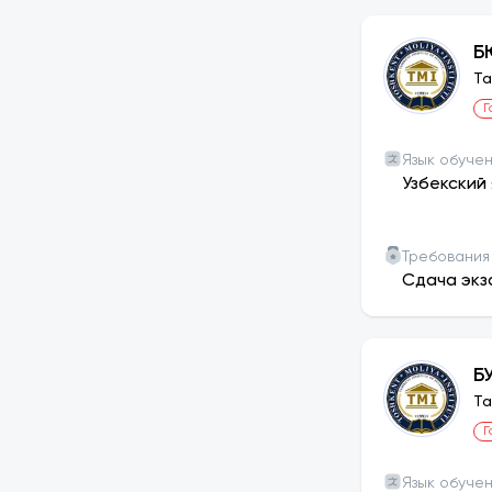
Б
Та
Г
Язык обуче
Узбекский 
Требования
Сдача экз
Б
Та
Г
Язык обуче