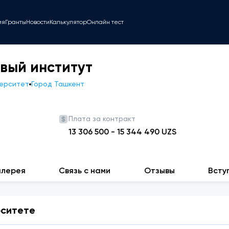
ия
Гранты
Новости
Калькулятор
Онлайн тест
вый институт
верситет
Город Ташкент
Плата за контракт
13 306 500
-
15 344 490
UZS
алерея
Связь с нами
Отзывы
Всту
рситете