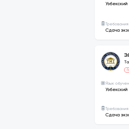
Узбекский 
Требования
Сдача экз
Э
Та
Г
Язык обуче
Узбекский 
Требования
Сдача экз