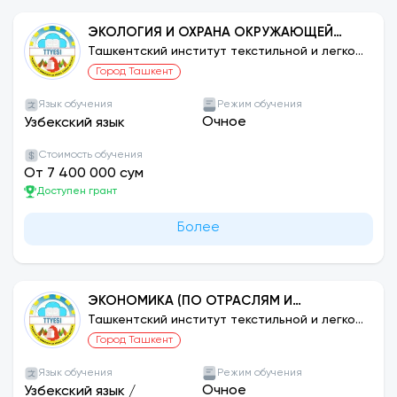
ЭКОЛОГИЯ И ОХРАНА ОКРУЖАЮЩЕЙ
СРЕДЫ (ПО ОТРАСЛЯМ И ОТРАСЛЯМ)
Ташкентский институт текстильной и легкой
промышленности
Город Ташкент
Язык обучения
Режим обучения
Очное
Узбекский язык
Стоимость обучения
От 7 400 000 сум
Доступен грант
Более
ЭКОНОМИКА (ПО ОТРАСЛЯМ И
ОТРАСЛЯМ)
Ташкентский институт текстильной и легкой
промышленности
Город Ташкент
Язык обучения
Режим обучения
Очное
Узбекский язык
/