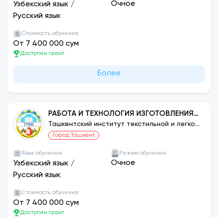
Очное
Узбекский язык
/
Русский язык
Стоимость обучения
От 7 400 000 сум
Доступен грант
Более
РАБОТА И ТЕХНОЛОГИЯ ИЗГОТОВЛЕНИЯ
ИЗДЕЛИЙ ЛЕГКОЙ ПРОМЫШЛЕННОСТИ:
Ташкентский институт текстильной и легкой
промышленности
ВЯЗАНИЕ
Город Ташкент
Язык обучения
Режим обучения
Очное
Узбекский язык
/
Русский язык
Стоимость обучения
От 7 400 000 сум
Доступен грант