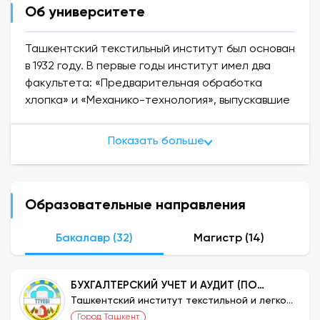
Об университете
Ташкентский текстильный институт был основан
в 1932 году. В первые годы институт имел два
факультета: «Предварительная обработка
хлопка» и «Механико-технология», выпускавшие
специалистов по 4 специальностям:
предварительной обработки хлопка, ткачества,
Показать больше
прядения и технологии шелка. В 1932-1933
учебном году институт принял первых 125
студентов.
Образовательные направления
Бакалавр (32)
Магистр (14)
БУХГАЛТЕРСКИЙ УЧЕТ И АУДИТ (ПО
ОТРАСЛЯМ)
Ташкентский институт текстильной и легкой
промышленности
Город Ташкент