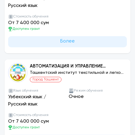
Русский язык
Стоимость обучения
От 7 400 000 сум
Доступен грант
Более
АВТОМАТИЗАЦИЯ И УПРАВЛЕНИЕ
ТЕХНОЛОГИЧЕСКИМИ ПРОЦЕССАМИ И
Ташкентский институт текстильной и легкой
промышленности
ПРОИЗВОДСТВОМ (ПО СЕТЯМ)
Город Ташкент
Язык обучения
Режим обучения
Очное
Узбекский язык
/
Русский язык
Стоимость обучения
От 7 400 000 сум
Доступен грант