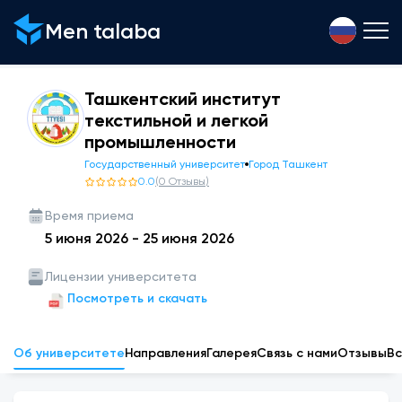
Men talaba
Ташкентский институт
текстильной и легкой
промышленности
Государственный университет
Город Ташкент
0.0
(
0
Отзывы
)
Время приема
5 июня 2026
-
25 июня 2026
Лицензии университета
Посмотреть и скачать
Об университете
Направления
Галерея
Связь с нами
Отзывы
Вс