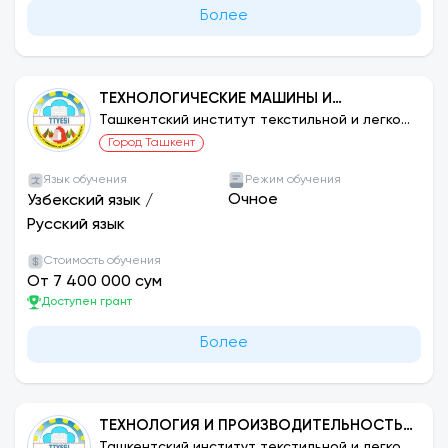
Более
ТЕХНОЛОГИЧЕСКИЕ МАШИНЫ И
ОБОРУДОВАНИЕ (ПО СЕТЯМ)
Ташкентский институт текстильной и легкой
промышленности
Город Ташкент
Язык обучения
Режим обучения
Очное
Узбекский язык
/
Русский язык
Стоимость обучения
От 7 400 000 сум
Доступен грант
Более
ТЕХНОЛОГИЯ И ПРОИЗВОДИТЕЛЬНОСТЬ
ИЗГОТОВЛЕНИЯ ИЗДЕЛИЙ ЛЕГКОЙ
Ташкентский институт текстильной и легкой