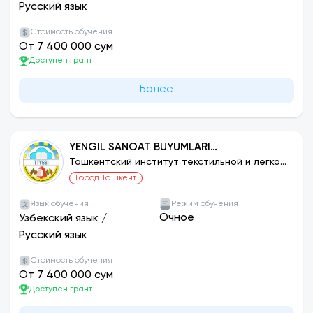
Русский язык
Стоимость обучения
От 7 400 000 сум
Доступен грант
Более
YENGIL SANOAT BUYUMLARI
KONSTRUKSIYASINI ISHLASH VA
Ташкентский институт текстильной и легкой
промышленности
TEXNOLOGIYASI: CHARM VA MO‘YNA
Город Ташкент
SANOATIDA INNOVATSION
Язык обучения
Режим обучения
TEXNOLOGIYALAR
Очное
Узбекский язык
/
Русский язык
Стоимость обучения
От 7 400 000 сум
Доступен грант