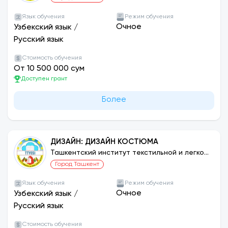
Язык обучения
Режим обучения
Очное
Узбекский язык
/
Русский язык
Стоимость обучения
От 10 500 000 сум
Доступен грант
Более
ДИЗАЙН: ДИЗАЙН КОСТЮМА
Ташкентский институт текстильной и легкой
промышленности
Город Ташкент
Язык обучения
Режим обучения
Очное
Узбекский язык
/
Русский язык
Стоимость обучения