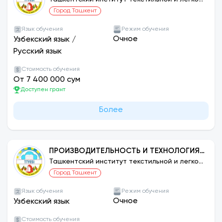
промышленности
ПРОМЫШЛЕННОСТИ: ТЕХНОЛОГИЯ
Город Ташкент
КОЖГАЛАНТЕРЕИ.
Язык обучения
Режим обучения
Очное
Узбекский язык
/
Русский язык
Стоимость обучения
От 7 400 000 сум
Доступен грант
Более
ПРОИЗВОДИТЕЛЬНОСТЬ И ТЕХНОЛОГИЯ
ИЗГОТОВЛЕНИЯ ИЗДЕЛИЙ ЛЕГКОЙ
Ташкентский институт текстильной и легкой
промышленности
ПРОМЫШЛЕННОСТИ: КОЖЕВЕННО-
Город Ташкент
МЕХОВАЯ ТЕХНОЛОГИЯ
Язык обучения
Режим обучения
Очное
Узбекский язык
Стоимость обучения