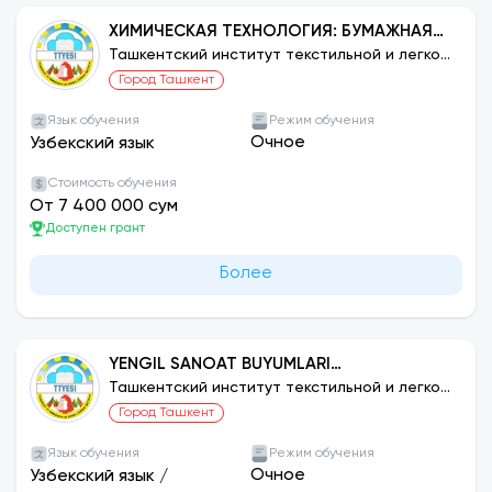
ХИМИЧЕСКАЯ ТЕХНОЛОГИЯ: БУМАЖНАЯ
ПРОМЫШЛЕННОСТЬ
Ташкентский институт текстильной и легкой
промышленности
Город Ташкент
Язык обучения
Режим обучения
Очное
Узбекский язык
Стоимость обучения
От 7 400 000 сум
Доступен грант
Более
YENGIL SANOAT BUYUMLARI
KONSTRUKSIYASINI ISHLASH VA
Ташкентский институт текстильной и легкой
промышленности
TEXNOLOGIYASI: CHARM BUYUMLARIDA
Город Ташкент
INNOVATSION TEXNOLOGIYALAR
Язык обучения
Режим обучения
Очное
Узбекский язык
/