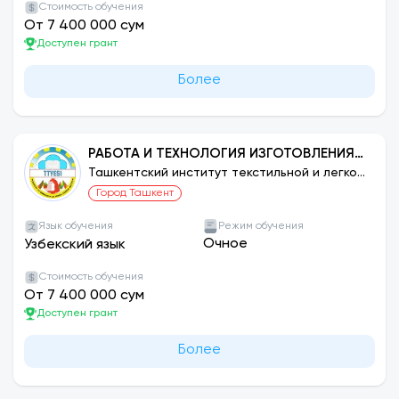
Стоимость обучения
От 7 400 000 сум
Доступен грант
Более
РАБОТА И ТЕХНОЛОГИЯ ИЗГОТОВЛЕНИЯ
ИЗДЕЛИЙ ЛЕГКОЙ ПРОМЫШЛЕННОСТИ:
Ташкентский институт текстильной и легкой
промышленности
ПРОИЗВОДСТВО ОДЕЖДЫ ПО
Город Ташкент
ИНДИВИДУАЛЬНЫМ ЗАКАЗАМ
Язык обучения
Режим обучения
Очное
Узбекский язык
Стоимость обучения
От 7 400 000 сум
Доступен грант
Более