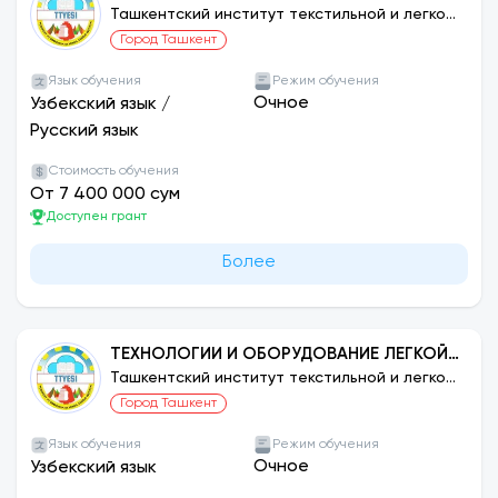
ПРОМЫШЛЕННОСТИ: КОЖЕВЕННО-
Ташкентский институт текстильной и легкой
промышленности
МЕХОВАЯ ОБРАБОТКА И ОБОРУДОВАНИЕ
Город Ташкент
Язык обучения
Режим обучения
Очное
Узбекский язык
/
Русский язык
Стоимость обучения
От 7 400 000 сум
Доступен грант
Более
ТЕХНОЛОГИИ И ОБОРУДОВАНИЕ ЛЕГКОЙ
ПРОМЫШЛЕННОСТИ: ПРОИЗВОДСТВО И
Ташкентский институт текстильной и легкой
промышленности
ОСНАЩЕНИЕ ОБУВИ, КОЖГАЛАНТЕРЕИ
Город Ташкент
Язык обучения
Режим обучения
Очное
Узбекский язык