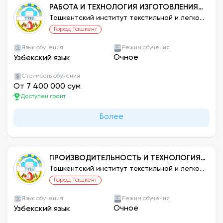
РАБОТА И ТЕХНОЛОГИЯ ИЗГОТОВЛЕНИЯ
ИЗДЕЛИЙ ЛЕГКОЙ ПРОМЫШЛЕННОСТИ:
Ташкентский институт текстильной и легкой
промышленности
ПРОИЗВОДСТВО ШЕЛКОВЫХ ИЗДЕЛИЙ.
Город Ташкент
Язык обучения
Режим обучения
Очное
Узбекский язык
Стоимость обучения
От 7 400 000 сум
Доступен грант
Более
ПРОИЗВОДИТЕЛЬНОСТЬ И ТЕХНОЛОГИЯ
ИЗГОТОВЛЕНИЯ ИЗДЕЛИЙ ЛЕГКОЙ
Ташкентский институт текстильной и легкой
промышленности
ПРОМЫШЛЕННОСТИ: ТЕХНОЛОГИЯ
Город Ташкент
НЕТКАНЫХ МАТЕРИАЛОВ
Язык обучения
Режим обучения
Очное
Узбекский язык