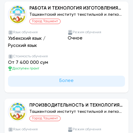
РАБОТА И ТЕХНОЛОГИЯ ИЗГОТОВЛЕНИЯ
ИЗДЕЛИЙ ЛЕГКОЙ ПРОМЫШЛЕННОСТИ:
Ташкентский институт текстильной и легкой
промышленности
ТЕХНОЛОГИЯ ПОШИВА ИЗДЕЛИЙ.
Город Ташкент
Язык обучения
Режим обучения
Очное
Узбекский язык
/
Русский язык
Стоимость обучения
От 7 400 000 сум
Доступен грант
Более
ПРОИЗВОДИТЕЛЬНОСТЬ И ТЕХНОЛОГИЯ
ИЗГОТОВЛЕНИЯ ИЗДЕЛИЙ ЛЕГКОЙ
Ташкентский институт текстильной и легкой
промышленности
ПРОМЫШЛЕННОСТИ: ТКАНИ
Город Ташкент
Язык обучения
Режим обучения