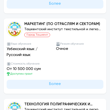
Более
МАРКЕТИНГ (ПО ОТРАСЛЯМ И СЕКТОРАМ)
Ташкентский институт текстильной и легкой
промышленности
Город Ташкент
Язык обучения
Режим обучения
Очное
Узбекский язык
/
Русский язык
Стоимость обучения
От 10 500 000 сум
Доступен грант
Более
ТЕХНОЛОГИЯ ПОЛИГРАФИЧЕСКИХ И
УПАКОВОЧНЫХ ПРОЦЕССОВ
Ташкентский институт текстильной и легкой