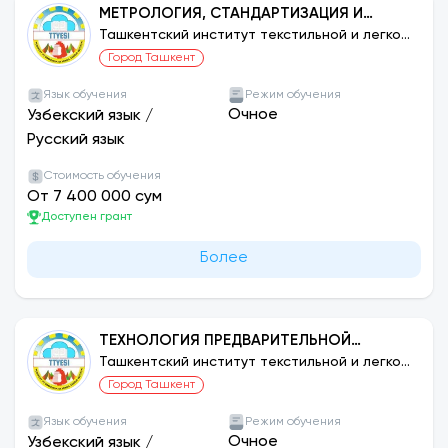
МЕТРОЛОГИЯ, СТАНДАРТИЗАЦИЯ И
УПРАВЛЕНИЕ КАЧЕСТВОМ ПРОДУКЦИИ
Ташкентский институт текстильной и легкой
промышленности
(ПО ОТРАСЛЯМ)
Город Ташкент
Язык обучения
Режим обучения
Очное
Узбекский язык
/
Русский язык
Стоимость обучения
От 7 400 000 сум
Доступен грант
Более
ТЕХНОЛОГИЯ ПРЕДВАРИТЕЛЬНОЙ
ОБРАБОТКИ НАТУРАЛЬНЫХ ВОЛОКОН (ПО
Ташкентский институт текстильной и легкой
промышленности
ВИДАМ СЫРЬЯ И ПРОЦЕССАМ)
Город Ташкент
Язык обучения
Режим обучения
Очное
Узбекский язык
/