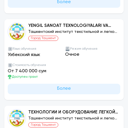
Более
YENGIL SANOAT TEXNOLOGIYALARI VA
JIHOZLARI: MASHINALARGA TEXNIK XIZMAT
Ташкентский институт текстильной и легкой
промышленности
KO‘RSATISH
Город Ташкент
Язык обучения
Режим обучения
Очное
Узбекский язык
Стоимость обучения
От 7 400 000 сум
Доступен грант
Более
ТЕХНОЛОГИИ И ОБОРУДОВАНИЕ ЛЕГКОЙ
ПРОМЫШЛЕННОСТИ: ЭКСПЛУАТАЦИЯ И
Ташкентский институт текстильной и легкой
промышленности
ПРОЕКТИРОВАНИЕ СЕТЕВЫХ МАШИН
Город Ташкент