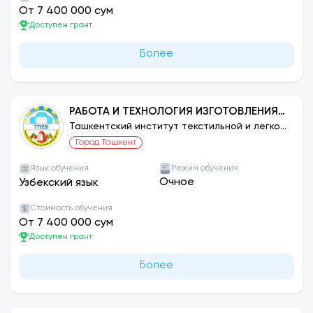
От 7 400 000 сум
Доступен грант
Более
РАБОТА И ТЕХНОЛОГИЯ ИЗГОТОВЛЕНИЯ
ИЗДЕЛИЙ ЛЕГКОЙ ПРОМЫШЛЕННОСТИ:
Ташкентский институт текстильной и легкой
промышленности
КОВРОЛИНА.
Город Ташкент
Язык обучения
Режим обучения
Очное
Узбекский язык
Стоимость обучения
От 7 400 000 сум
Доступен грант
Более