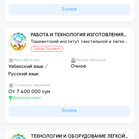
Более
РАБОТА И ТЕХНОЛОГИЯ ИЗГОТОВЛЕНИЯ
ИЗДЕЛИЙ ЛЕГКОЙ ПРОМЫШЛЕННОСТИ:
Ташкентский институт текстильной и легкой
промышленности
ПРОИЗВОДСТВО ПРЯЖИ
Город Ташкент
Язык обучения
Режим обучения
Очное
Узбекский язык
/
Русский язык
Стоимость обучения
От 7 400 000 сум
Доступен грант
Более
ТЕХНОЛОГИИ И ОБОРУДОВАНИЕ ЛЕГКОЙ