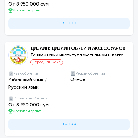
От 8 950 000 сум
Доступен грант
Более
ДИЗАЙН: ДИЗАЙН ОБУВИ И АКСЕССУАРОВ
Ташкентский институт текстильной и легкой
промышленности
Город Ташкент
Язык обучения
Режим обучения
Очное
Узбекский язык
/
Русский язык
Стоимость обучения
От 8 950 000 сум
Доступен грант
Более