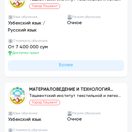
промышленности
Город Ташкент
Язык обучения
Режим обучения
Очное
Узбекский язык
/
Русский язык
Стоимость обучения
От 7 400 000 сум
Доступен грант
Более
МАТЕРИАЛОВЕДЕНИЕ И ТЕХНОЛОГИЯ
НОВЫХ МАТЕРИАЛОВ (ПО ОТРАСЛЯМ)
Ташкентский институт текстильной и легкой
промышленности
Город Ташкент
Язык обучения
Режим обучения
Очное
Узбекский язык
Стоимость обучения