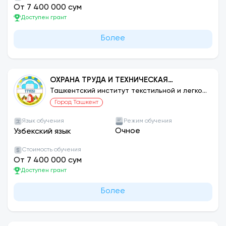
От 7 400 000 сум
Доступен грант
Более
ОХРАНА ТРУДА И ТЕХНИЧЕСКАЯ
БЕЗОПАСНОСТЬ (ПО СЕТЯМ)
Ташкентский институт текстильной и легкой
промышленности
Город Ташкент
Язык обучения
Режим обучения
Очное
Узбекский язык
Стоимость обучения
От 7 400 000 сум
Доступен грант
Более