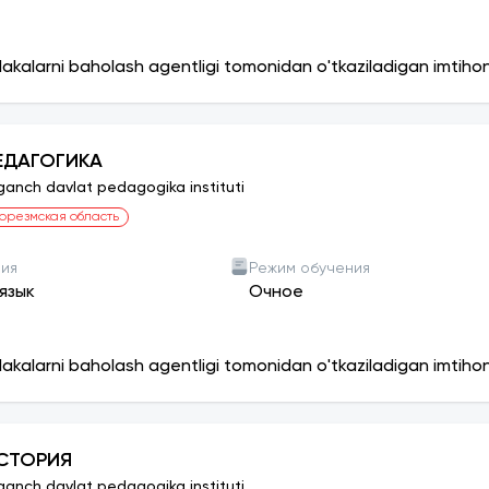
lakalarni baholash agentligi tomonidan o'tkaziladigan imtiho
ЕДАГОГИКА
ganch davlat pedagogika instituti
орезмская область
ния
Режим обучения
язык
Очное
lakalarni baholash agentligi tomonidan o'tkaziladigan imtiho
СТОРИЯ
ganch davlat pedagogika instituti