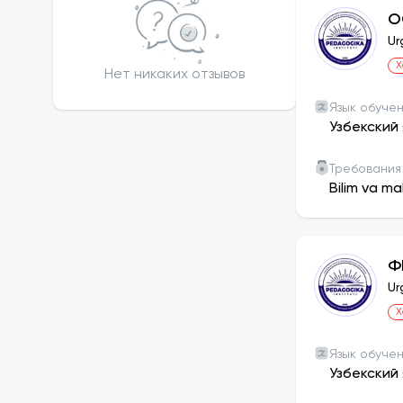
О
Ur
Х
Нет никаких отзывов
Язык обуче
Узбекский 
Требования
Bilim va ma
Ф
Ur
Х
Язык обуче
Узбекский 