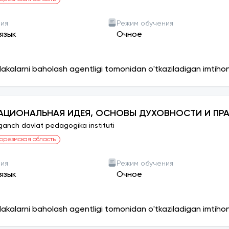
ния
Режим обучения
язык
Очное
lakalarni baholash agentligi tomonidan o'tkaziladigan imtiho
АЦИОНАЛЬНАЯ ИДЕЯ, ОСНОВЫ ДУХОВНОСТИ И ПР
ganch davlat pedagogika instituti
орезмская область
ния
Режим обучения
язык
Очное
lakalarni baholash agentligi tomonidan o'tkaziladigan imtiho