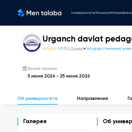
Университеты
Техникум
Направлен
Urganch davlat pedagog
0.0
Государственный уни
(
0
Отзывы
)
Время приема
5 июня 2026
-
25 июня 2026
Об университете
Направления
Г
Галерея
Об униве