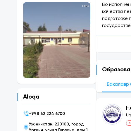
Во исполнен
1 of 2
качества пе
подготовке 
государстве
В настоящее
педагогики.
В Ургенчско
бакалавриат
Образова
Работы, про
Бакалавр (
1). Подготов
Aloqa
Н
2). издано 3
+
998 62 224 6700
Ur
Х
3). Иностран
Узбекистан, 220100, город
Ургенч, улица Гурлана, дом 1