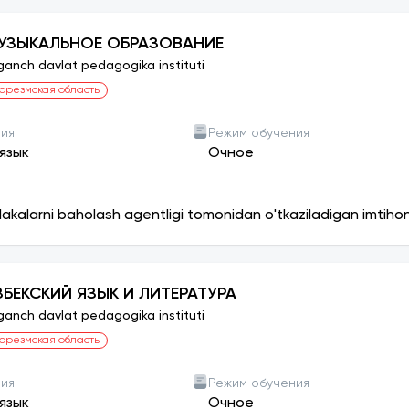
УЗЫКАЛЬНОЕ ОБРАЗОВАНИЕ
ganch davlat pedagogika instituti
орезмская область
ния
Режим обучения
язык
Очное
lakalarni baholash agentligi tomonidan o'tkaziladigan imtiho
ЗБЕКСКИЙ ЯЗЫК И ЛИТЕРАТУРА
ganch davlat pedagogika instituti
орезмская область
ния
Режим обучения
язык
Очное