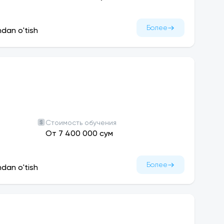
Более
ndan o'tish
Стоимость обучения
От 7 400 000 сум
Более
ndan o'tish