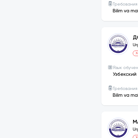
Требования
Bilim va ma
Д
Ur
Х
Язык обуче
Узбекский 
Требования
Bilim va ma
М
Ur
Х