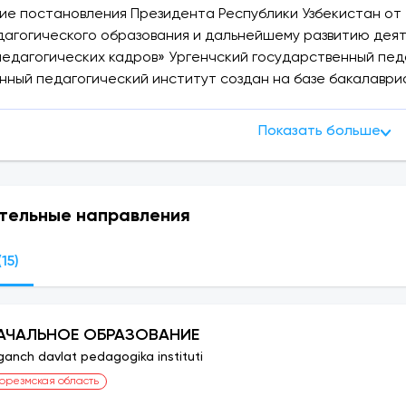
ие постановления Президента Республики Узбекистан от 
дагогического образования и дальнейшему развитию деят
педагогических кадров» Ургенчский государственный пед
нный педагогический институт создан на базе бакалаври
 время в нашем институте имеется 2 факультета. Это фак
Показать больше
м государственном педагогическом институте в настояще
а по очной и заочной форме обучения. На этих курсах ба
тельные направления
деланные в Ургенчском государственном педагогическом 
15)
лены 1 доктор наук (DSc) и 13 докторов философии (PhD);
АЧАЛЬНОЕ ОБРАЗОВАНИЕ
 учебника, 6 монографий и 9 учебно-методических, 12 учеб
ganch davlat pedagogika instituti
орезмская область
ных грантов: 1, в том числе проект по программе США FEP.