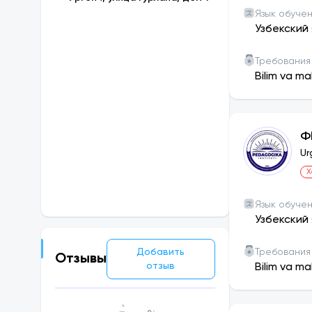
Язык обуче
4). Количест
Узбекский 
5). Статьи в
Требования
журналах, 4
Bilim va ma
республикан
6). Привлеч
Ф
7). Академи
Ur
Х
8). Учатся 1
Язык обуче
Узбекский 
Добавить
Требования
Отзывы
отзыв
Bilim va ma