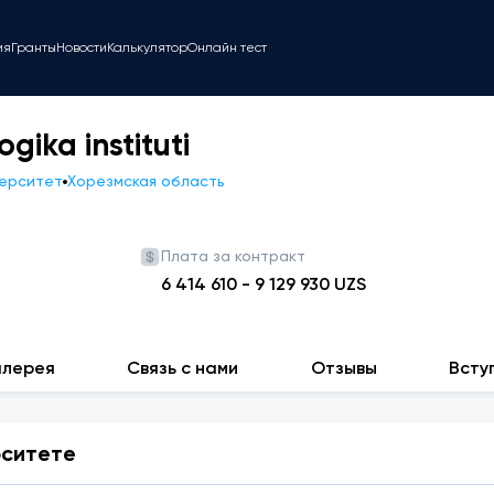
ия
Гранты
Новости
Калькулятор
Онлайн тест
ika instituti
верситет
Хорезмская область
Плата за контракт
6 414 610
-
9 129 930
UZS
алерея
Связь с нами
Отзывы
Всту
рситете