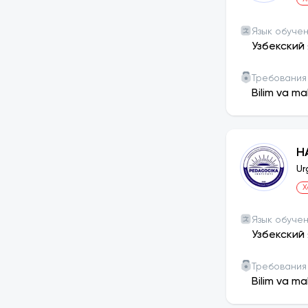
Язык обуче
Узбекский 
Требования
Bilim va ma
Н
Ur
Х
Язык обуче
Узбекский 
Требования
Bilim va ma