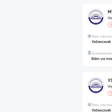
М
Ur
Х
Язык обуче
Узбекский 
Требования
Bilim va ma
У
Ur
Х
Язык обуче
Узбекский 