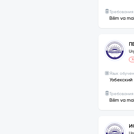
Требования
Bilim va ma
П
Ur
Х
Язык обуче
Узбекский 
Требования
Bilim va ma
И
Ur