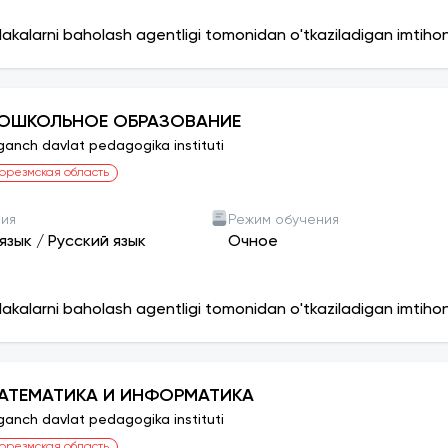
lakalarni baholash agentligi tomonidan o'tkaziladigan imtiho
ОШКОЛЬНОЕ ОБРАЗОВАНИЕ
ganch davlat pedagogika instituti
орезмская область
ния
Режим обучения
язык
/
Русский язык
Очное
lakalarni baholash agentligi tomonidan o'tkaziladigan imtiho
АТЕМАТИКА И ИНФОРМАТИКА
ganch davlat pedagogika instituti
орезмская область