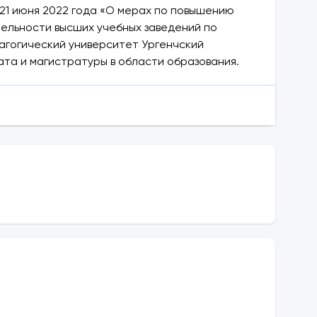
21 июня 2022 года «О мерах по повышению
ельности высших учебных заведений по
агогический университет Ургенчский
ата и магистратуры в области образования.
ультет филологии и искусств и факультет
е время студенты обучаются на 11 курсах
калавриата обучаются 1760 студентов.
институте за последние шесть месяцев:
ных пособий;