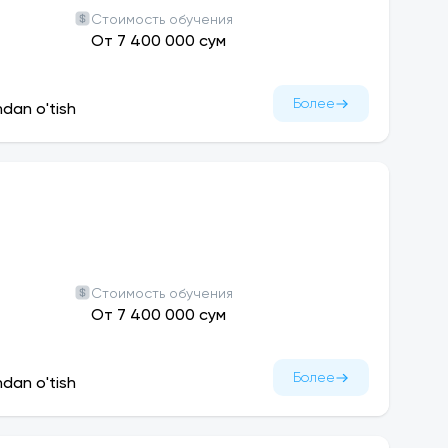
Стоимость обучения
етельство на полезные модели;
От 7 400 000 сум
1 в журналах Impact-Factor, 31 в международных
канских конференциях, 45 статей в
Более
ndan o'tish
иверситетов;
-2024 учебного года.
.
Стоимость обучения
От 7 400 000 сум
Более
ndan o'tish