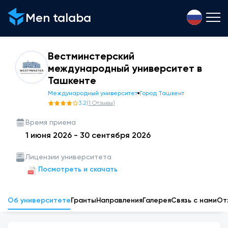
Men talaba
Вестминстерский
международный университет в
Ташкенте
Международный университет
Город Ташкент
3.2
(
1
Отзывы
)
Время приема
1 июня 2026
-
30 сентября 2026
Лицензии университета
Посмотреть и скачать
Об университете
Гранты
Направления
Галерея
Связь с нами
От