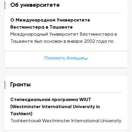
Об университете
О Международном Университете
Вестминстера в Ташкенте
Международный Университет Вестминстера в
Ташкенте был основан в январе 2002 года по
инициативе первого Президента Ислама
Каримова и является первым международным
Показать больше
университетом в Узбекистане. Университет
сочетает в себе западный стиль образования и
качество британского обучения. Дипломы
выпускников выдаются Лондонским
Гранты
Университетом Вестминстера. В университете
созданы все условия для обучения и социальной
Стипендиальная программа WIUT
деятельности. Библиотека университета
(Westminster International University in
насчитывает более 42 тысяч книг, а также
Tashkent)
предоставлен доступ к известным
Toshkentский Westminster International University
международным онлайн-ресурсам.
(WIUT) предлагает
Стипендиальную программу