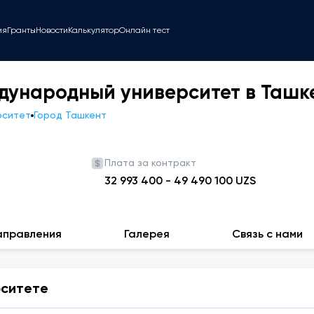
ия
Гранты
Новости
Калькулятор
Онлайн тест
дународный университет в Ташк
рситет
Город Ташкент
Плата за контракт
32 993 400
-
49 490 100
UZS
аправления
Галерея
Связь с нами
рситете