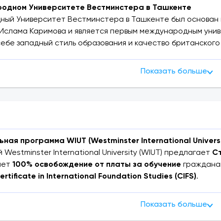
одном Университете Вестминстера в Ташкенте
ый Университет Вестминстера в Ташкенте был основан в
Ислама Каримова и является первым международным унив
себе западный стиль образования и качество британского
Университетом Вестминстера. В университете созданы вс
и. Библиотека университета насчитывает более 42 тысяч 
Показать больше
еждународным онлайн-ресурсам. Университет предлагает
ы. Среди 150 научных сотрудников университета 59 имею
 иностранных профессоров.
бакалавриата
 в WIUT начинается с курса
International Foundation Stud
ая программа WIUT (Westminster International Universit
а. CIFS одинаков для всех студентов первого курса. Пос
 Westminster International University (WIUT) предлагает
С
тересующую их специальность и продолжают обучение п
яет
100% освобождение от платы за обучение
гражданам
UT признаётся в Узбекистане и за рубежом.
ertificate in International Foundation Studies (CIFS)
.
типендию
проводится в два этапа: по результатам
вступи
 к поступлению на бакалавриат
S
. Лучшие кандидаты будут приглашены для прохождения
Показать больше
олжны соответствовать одному из следующих условий:
еста на стипендию.