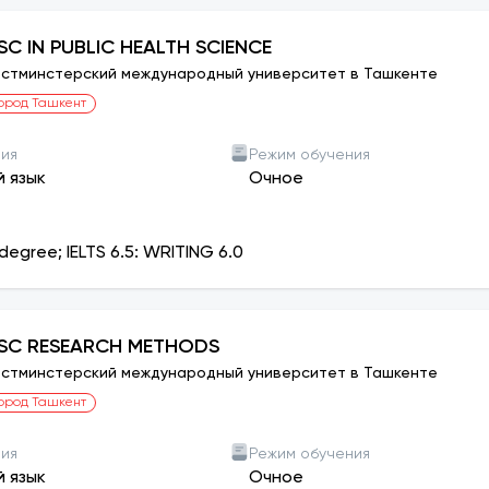
ит в два этапа: на основании результатов WIUT Entrance
я на тест по математике на бумаге для конкурса на сти
SC IN PUBLIC HEALTH SCIENCE
ов с самооплатой:
стминстерский международный университет в Ташкенте
ключённые в
Dean’s List
(в том числе
окончившие Foundati
ород Ташкент
 лучшую учебу и социальную поддержку.
дно предлагает
30 стипендий
для поддержки самых талант
ния
Режим обучения
оциальной ответственности. Стипендии финансируются
й язык
Очное
 определяется
Исполнительной командой университета
.
degree; IELTS 6.5: WRITING 6.0
SC RESEARCH METHODS
стминстерский международный университет в Ташкенте
ород Ташкент
ния
Режим обучения
й язык
Очное