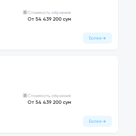
Стоимость обучения
От 54 439 200 сум
учебный год —
800,000 сум в месяц
.
а весь период аренды (учебный год). Для
Более
ным. Важно подавать заявку на жильё онлайн
 в Ташкенте
, могут подавать заявки. Подать
Стоимость обучения
От 54 439 200 сум
Более
рограмму Certificate in International
ения
.