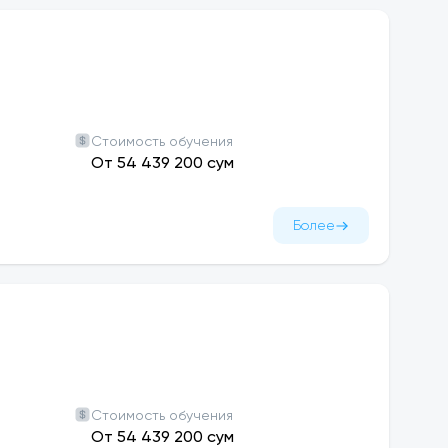
 Math Exam и IELTS. Лучшие кандидаты
пендию.
on с отличием
), получают
15% скидку
. Это
ливых студентов из Узбекистана в рамках
Стоимость обучения
из собственных ресурсов WIUT
, а их
От 54 439 200 сум
Более
Стоимость обучения
От 54 439 200 сум