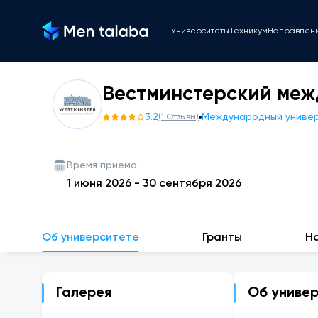
Университеты
Техникум
Направлен
Вестминстерский меж
3.2
Международный униве
(
1
Отзывы
)
Время приема
1 июня 2026
-
30 сентября 2026
Об университете
Гранты
Н
Галерея
Об униве