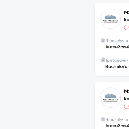
Отбор проход
приглашаютс
M
Для студент
Ве
Студенты, в
Г
стимулирует
WIUT ежего
Язык обуче
стратегии с
Английски
количество
Требования
Bachelor's 
M
Ве
Г
Язык обуче
Английски