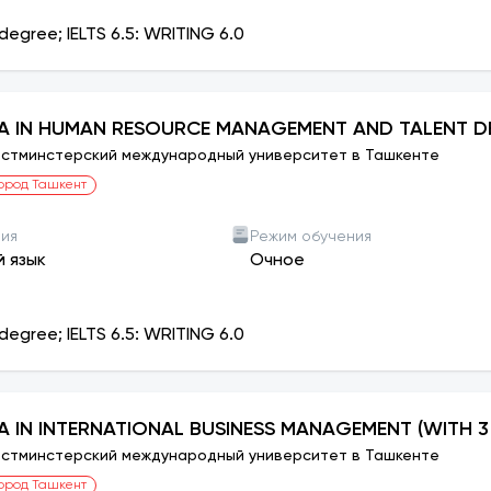
дународного отдела WIUT отправляет студентам email 
degree; IELTS 6.5: WRITING 6.0
тр:
ждународного отдела WIUT отправляет студентам инфо
change Programme
в партнёрских университетах.
бучения
A IN HUMAN RESOURCE MANAGEMENT AND TALENT D
частвующие в программе обмена в партнёрском универси
стминстерский международный университет в Ташкенте
но должны
полностью оплатить обучение в WIUT
до отъез
ород Ташкент
 2026 – University of Westminster
ния
Режим обучения
University of Westminster (Лондон, Англия) предлагает пр
й язык
Очное
ь:
3 или 6 недель.
13 июня – 4 июля
4 июля – 25 июля
degree; IELTS 6.5: WRITING 6.0
 2:
13 июня – 25 июля
и заявок:
 1 & 2: 23 апреля 2026
A IN INTERNATIONAL BUSINESS MANAGEMENT (WITH 3
1 мая 2026
стминстерский международный университет в Ташкенте
озволяет студентам учиться в международной среде, раз
ород Ташкент