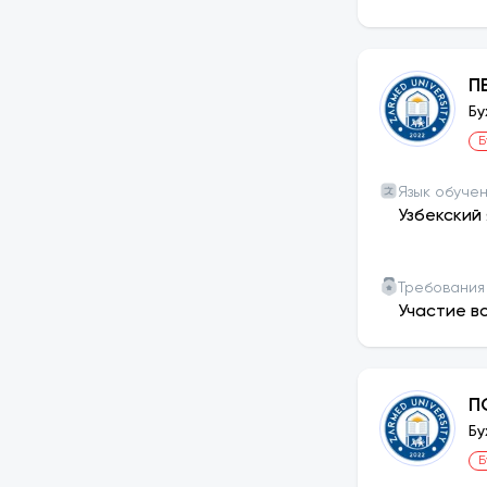
П
Бу
Б
Язык обуче
Узбекский 
Требования
Участие в
П
Бу
Б