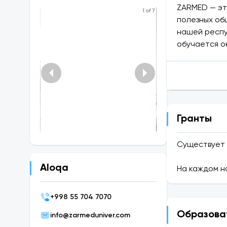
ZARMED — эт
1 of 7
полезных общ
нашей респу
обучается о
Образование
лаборатории
клинической
Языки обуче
Гранты
Обучение вед
Существует
⭐️ Почему ва
Причин много
Aloqa
На каждом н
В нашем час
специальност
+
998 55 704 7070
Учебный про
Образова
академическ
info@zarmeduniver.com