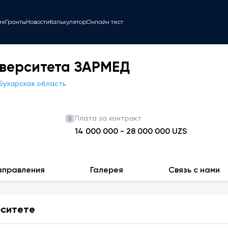
ия
Гранты
Новости
Калькулятор
Онлайн тест
иверситета ЗАРМЕД
Бухарская область
Плата за контракт
14 000 000
-
28 000 000
UZS
аправления
Галерея
Связь с нами
рситете