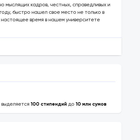
о мыслящих кадров, честных, справедливых и
году, быстро нашел свое место не только в
В настоящее время в нашем университете
десь сосредоточены современные
ивные комплексы, столовая, помещения для
ор для каждого студента.
 выделяется
100 стипендий
до
10 млн сумов
битуриенты могут обучаться по любой
и с международными стандартами, а наш
тных и профессиональных профессоров и