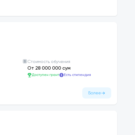
тории, полностью оборудованные лаборатории
ядом университетов мирового уровня — это
 программах, обучению за рубежом и
тие на 600 мест. Для студентов
Стоимость обучения
ности. Размещение осуществляется на основе
От 28 000 000 сум
Доступен грант
Есть стипендия
Более
 скидку на оплату обучения до 5 млн сумов.
ментов.