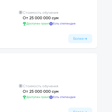
Стоимость обучения
овательные программы в следующих
От 25 000 000 сум
Доступен грант
Есть стипендия
Более
Сельчук, Ада Кент), Россия (Тамбов, СПб
ровки в местных и международных
клиника Pratiksha, медицинские центры,
ции
Стоимость обучения
От 25 000 000 сум
ия, Южная Корея, Россия через партнерские
Доступен грант
Есть стипендия
азовательный процесс и предназначены для