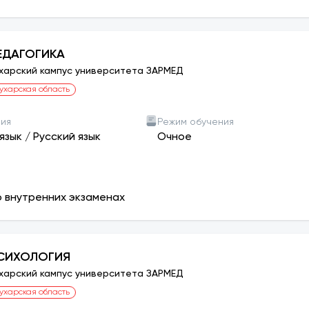
ЕДАГОГИКА
харский кампус университета ЗАРМЕД
ухарская область
ния
Режим обучения
язык
/
Русский язык
Очное
о внутренних экзаменах
СИХОЛОГИЯ
харский кампус университета ЗАРМЕД
ухарская область