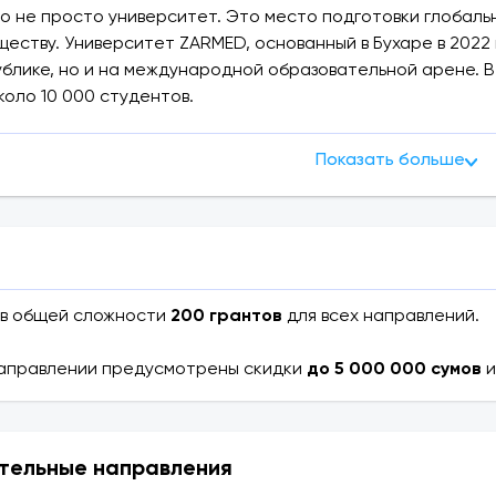
о не просто университет. Это место подготовки глобальн
еству. Университет ZARMED, основанный в Бухаре в 2022 
блике, но и на международной образовательной арене. 
коло 10 000 студентов.
 в университете не ограничивается только теорией — з
Показать больше
, компьютерные классы, анатомические кабинеты, спорт
 практики и научная среда.
ния:
ется на узбекском и русском языках — это свобода и выб
 в общей сложности
200 грантов
для всех направлений.
м стоит учиться в университете ZARMED?
! Ниже мы поделимся основными из них:
аправлении предусмотрены скидки
до 5 000 000 сумов
и
тном университете широкий спектр специальностей, и а
и: медицина, педагогика, экономика, спорт и т. д.
цесс в университете ZARMED организован в соответстви
тельные направления
ий коллектив состоит из высококвалифицированных, опы