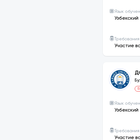
Язык обуче
Узбекский 
Требования
Участие в
Д
Бу
Б
Язык обуче
Узбекский 
Требования
Участие в