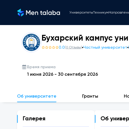
Университеты
Техникум
Направлен
Бухарский кампус ун
0.0
Частный университет
(
0
Отзывы
)
Время приема
1 июня 2026
-
30 сентября 2026
Об университете
Гранты
Н
Галерея
Об униве