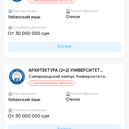
Самаркандская область
Язык обучения
Режим обучения
Очное
Узбекский язык
Стоимость обучения
От 30 000 000 сум
Более
АРХИТЕКТУРА (2+2) УНИВЕРСИТЕТ
ДЖУНБУ, ЮЖНАЯ КОРЕЯ
Самаркандский кампус Университета
ЗАРМЕД
Самаркандская область
Язык обучения
Режим обучения
Очное
Узбекский язык
Стоимость обучения
От 30 000 000 сум