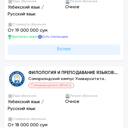
Язык обучения
Режим обучения
Очное
Узбекский язык
/
Русский язык
Стоимость обучения
От 19 000 000 сум
Доступен грант
Есть стипендия
Более
ФИЛОЛОГИЯ И ПРЕПОДАВАНИЕ ЯЗЫКОВ:
ТУРЕЦКИЙ
Самаркандский кампус Университета
ЗАРМЕД
Самаркандская область
Язык обучения
Режим обучения
Очное
Узбекский язык
/
Русский язык
Стоимость обучения
От 18 000 000 сум