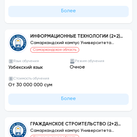
Более
ИНФОРМАЦИОННЫЕ ТЕХНОЛОГИИ (2+2)
УНИВЕРСИТЕТ ДЖУНБУ, ЮЖНАЯ КОРЕЯ
Самаркандский кампус Университета
ЗАРМЕД
Самаркандская область
Язык обучения
Режим обучения
Очное
Узбекский язык
Стоимость обучения
От 30 000 000 сум
Более
ГРАЖДАНСКОЕ СТРОИТЕЛЬСТВО (2+2)
УНИВЕРСИТЕТ ДЖУНБУ, ЮЖНАЯ КОРЕЯ
Самаркандский кампус Университета
ЗАРМЕД