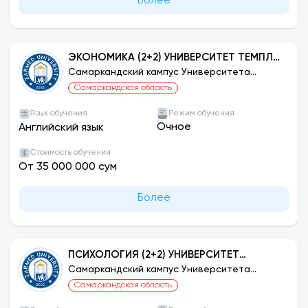
Более
ЭКОНОМИКА (2+2) УНИВЕРСИТЕТ ТЕМПЛА,
ФИЛАДЕЛЬФИЯ, США
Самаркандский кампус Университета
ЗАРМЕД
Самаркандская область
Язык обучения
Режим обучения
Очное
Английский язык
Стоимость обучения
От 35 000 000 сум
Более
ПСИХОЛОГИЯ (2+2) УНИВЕРСИТЕТ
ТЕМПЛА, ФИЛАДЕЛЬФИЯ, США
Самаркандский кампус Университета
ЗАРМЕД
Самаркандская область