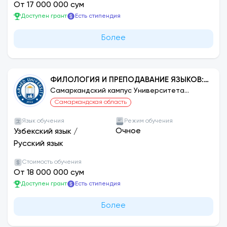
От 17 000 000 сум
Доступен грант
Есть стипендия
Более
ФИЛОЛОГИЯ И ПРЕПОДАВАНИЕ ЯЗЫКОВ:
АНГЛИЙСКИЙ
Самаркандский кампус Университета
ЗАРМЕД
Самаркандская область
Язык обучения
Режим обучения
Очное
Узбекский язык
/
Русский язык
Стоимость обучения
От 18 000 000 сум
Доступен грант
Есть стипендия
Более