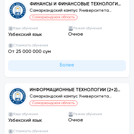
ФИНАНСЫ И ФИНАНСОВЫЕ ТЕХНОЛОГИИ
(2+2) УНИВЕРСИТЕТ СЕЛЬЧУК, ТУРЦИЯ
Самаркандский кампус Университета
ЗАРМЕД
Самаркандская область
Язык обучения
Режим обучения
Очное
Узбекский язык
Стоимость обучения
От 25 000 000 сум
Более
ИНФОРМАЦИОННЫЕ ТЕХНОЛОГИИ (2+2)
УНИВЕРСИТЕТ СЕЛЬЧУК, ТУРЦИЯ
Самаркандский кампус Университета
ЗАРМЕД
Самаркандская область
Язык обучения
Режим обучения
Очное
Узбекский язык
Стоимость обучения