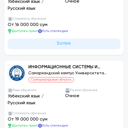
Очное
Узбекский язык
/
Русский язык
Стоимость обучения
От 16 000 000 сум
Доступен грант
Есть стипендия
Более
ИНФОРМАЦИОННЫЕ СИСТЕМЫ И
ТЕХНОЛОГИИ
Самаркандский кампус Университета
ЗАРМЕД
Самаркандская область
Язык обучения
Режим обучения
Очное
Узбекский язык
/
Русский язык
Стоимость обучения
От 19 000 000 сум
Доступен грант
Есть стипендия