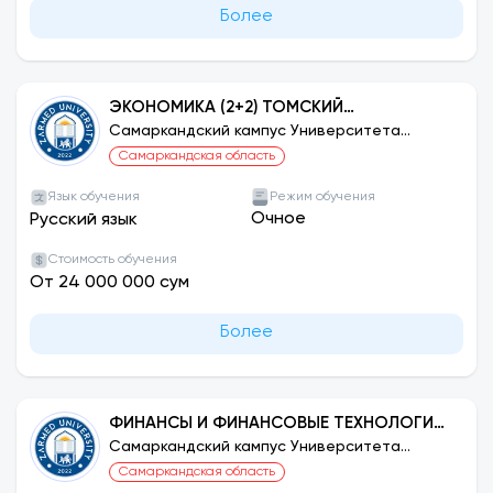
Более
ЭКОНОМИКА (2+2) ТОМСКИЙ
ГОСУДАРСТВЕННЫЙ УНИВЕРСИТЕТ,
Самаркандский кампус Университета
ЗАРМЕД
РОССИЯ
Самаркандская область
Язык обучения
Режим обучения
Очное
Русский язык
Стоимость обучения
От 24 000 000 сум
Более
ФИНАНСЫ И ФИНАНСОВЫЕ ТЕХНОЛОГИИ
(2+1+1) ТАМБОВСКИЙ ГОСУДАРСТВЕННЫЙ
Самаркандский кампус Университета
ЗАРМЕД
УНИВЕРСИТЕТ, РОССИЯ
Самаркандская область