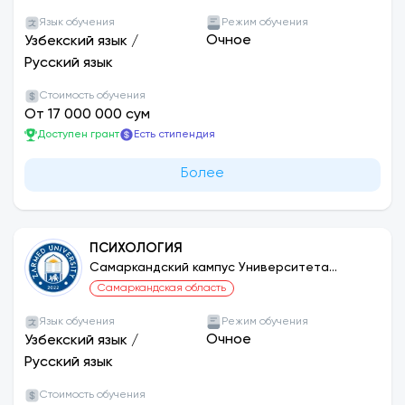
Защищают интересы студентов
Язык обучения
Режим обучения
Руководят организационными и социальными
Очное
Узбекский язык
/
проектами
Русский язык
Выступают в качестве активного голоса
Стоимость обучения
студентов в университете
От 17 000 000 сум
Доступен грант
Есть стипендия
✅ Студенты, являющиеся членами совета,
поощряются за свою деятельность
Более
специальными стипендиями.
ПСИХОЛОГИЯ
Самаркандский кампус Университета
ЗАРМЕД
Самаркандская область
Язык обучения
Режим обучения
Очное
Узбекский язык
/
Русский язык
Стоимость обучения