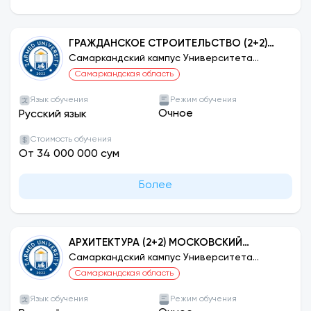
ГРАЖДАНСКОЕ СТРОИТЕЛЬСТВО (2+2)
МОСКОВСКИЙ ГОСУДАРСТВЕННЫЙ
Самаркандский кампус Университета
ЗАРМЕД
СТРОИТЕЛЬНЫЙ УНИВЕРСИТЕТ
Самаркандская область
Язык обучения
Режим обучения
Очное
Русский язык
Стоимость обучения
От 34 000 000 сум
Более
АРХИТЕКТУРА (2+2) МОСКОВСКИЙ
ГОСУДАРСТВЕННЫЙ СТРОИТЕЛЬНЫЙ
Самаркандский кампус Университета
ЗАРМЕД
УНИВЕРСИТЕТ
Самаркандская область
Язык обучения
Режим обучения