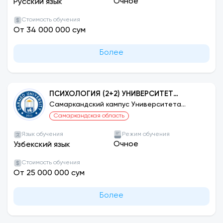
Очное
Русский язык
Стоимость обучения
От 34 000 000 сум
Более
ПСИХОЛОГИЯ (2+2) УНИВЕРСИТЕТ
ЗДОРОВЬЯ И ТЕХНОЛОГИЙ ХОДЖАЕЛИ,
Самаркандский кампус Университета
ЗАРМЕД
ТУРЦИЯ
Самаркандская область
Язык обучения
Режим обучения
Очное
Узбекский язык
Стоимость обучения
От 25 000 000 сум
Более