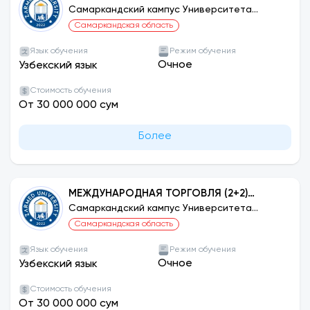
ДЖУНБУ, ЮЖНАЯ КОРЕЯ
Самаркандский кампус Университета
ЗАРМЕД
Самаркандская область
Язык обучения
Режим обучения
Очное
Узбекский язык
Стоимость обучения
От 30 000 000 сум
Более
МЕЖДУНАРОДНАЯ ТОРГОВЛЯ (2+2)
УНИВЕРСИТЕТ ДЖОУНБУ, ЮЖНАЯ КОРЕЯ
Самаркандский кампус Университета
ЗАРМЕД
Самаркандская область
Язык обучения
Режим обучения
Очное
Узбекский язык
Стоимость обучения
От 30 000 000 сум