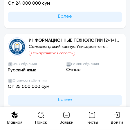
От 24 000 000 сум
Более
ИНФОРМАЦИОННЫЕ ТЕХНОЛОГИИ (2+1+1)
САНКТ-ПЕТЕРБУРГСКИЙ
Самаркандский кампус Университета
ЗАРМЕД
ПОЛИТЕХНИЧЕСКИЙ УНИВЕРСИТЕТ,
Самаркандская область
РОССИЯ
Язык обучения
Режим обучения
Очное
Русский язык
Стоимость обучения
От 25 000 000 сум
Более
Главная
Поиск
Заявки
Тесты
Войти
ПЕДАГОГИКА (2+2) УНИВЕРСИТЕТ