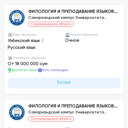
ФИЛОЛОГИЯ И ПРЕПОДАВАНИЕ ЯЗЫКОВ:
РУССКИЙ ЯЗЫК
Самаркандский кампус Университета
ЗАРМЕД
Самаркандская область
Язык обучения
Режим обучения
Очное
Узбекский язык
/
Русский язык
Стоимость обучения
От 18 000 000 сум
Доступен грант
Есть стипендия
Более
ФИЛОЛОГИЯ И ПРЕПОДАВАНИЕ ЯЗЫКОВ:
КОРЕЙСКИЙ
Самаркандский кампус Университета
ЗАРМЕД
Самаркандская область