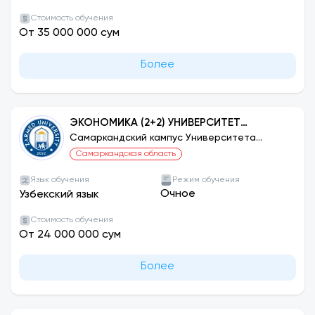
Стоимость обучения
От 35 000 000 сум
Более
ЭКОНОМИКА (2+2) УНИВЕРСИТЕТ
СЕЛЬЧУК, ТУРЦИЯ
Самаркандский кампус Университета
ЗАРМЕД
Самаркандская область
Язык обучения
Режим обучения
Очное
Узбекский язык
Стоимость обучения
От 24 000 000 сум
Более