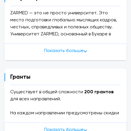
ZARMED — это не просто университет. Это
место подготовки глобально мыслящих кадров,
честных, справедливых и полезных обществу.
Университет ZARMED, основанный в Бухаре в
2022 году, быстро нашел свое место не только в
нашей республике, но и на международной
Показать больше
образовательной арене. В настоящее время в
нашем университете обучается около 10 000
студентов.
Гранты
Образование в университете не
ограничивается только теорией — здесь
Существует в общей сложности
200 грантов
сосредоточены современные лаборатории,
для всех направлений.
компьютерные классы, анатомические
кабинеты, спортивные комплексы, столовая,
На каждом направлении предусмотрены скидки
помещения для клинической практики и научная
до 5 000 000 сумов
и выделяется
100
среда.
стипендий
до
10 млн сумов
Показать больше