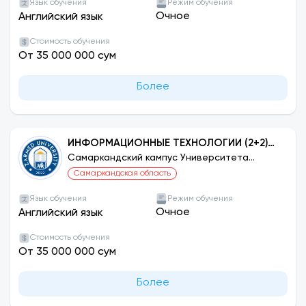
Язык обучения
Режим обучения
Очное
Английский язык
Стоимость обучения
От 35 000 000 сум
Более
ИНФОРМАЦИОННЫЕ ТЕХНОЛОГИИ (2+2)
УНИВЕРСИТЕТ ТЕМПЛ, США,
Самаркандский кампус Университета
ЗАРМЕД
ФИЛАДЕЛЬФИЯ
Самаркандская область
Язык обучения
Режим обучения
Очное
Английский язык
Стоимость обучения
От 35 000 000 сум
Более