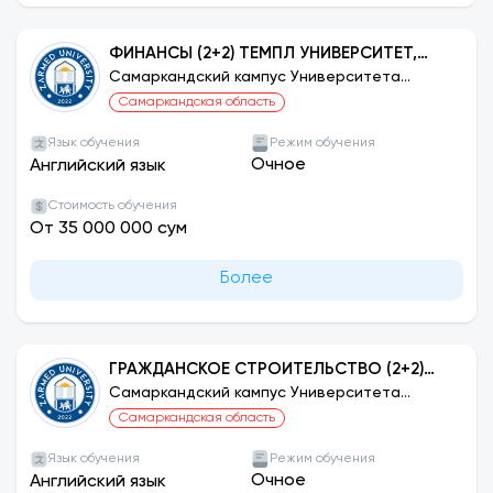
ФИНАНСЫ (2+2) ТЕМПЛ УНИВЕРСИТЕТ,
ФИЛАДЕЛЬФИЯ, США
Самаркандский кампус Университета
ЗАРМЕД
Самаркандская область
Язык обучения
Режим обучения
Очное
Английский язык
Стоимость обучения
От 35 000 000 сум
Более
ГРАЖДАНСКОЕ СТРОИТЕЛЬСТВО (2+2)
УНИВЕРСИТЕТ ТЕМПЛА, ФИЛАДЕЛЬФИЯ,
Самаркандский кампус Университета
ЗАРМЕД
США
Самаркандская область
Язык обучения
Режим обучения
Очное
Английский язык