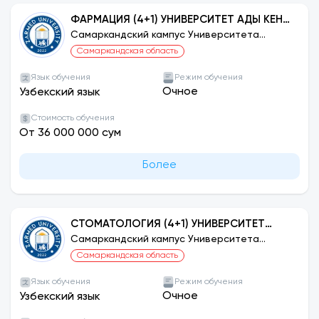
ФАРМАЦИЯ (4+1) УНИВЕРСИТЕТ АДЫ КЕНТ,
ТУРЦИЯ
Самаркандский кампус Университета
ЗАРМЕД
Самаркандская область
Язык обучения
Режим обучения
Очное
Узбекский язык
Стоимость обучения
От 36 000 000 сум
Более
СТОМАТОЛОГИЯ (4+1) УНИВЕРСИТЕТ
ЗДОРОВЬЯ И ТЕХНОЛОГИЙ ХОДЖАЕЛИ,
Самаркандский кампус Университета
ЗАРМЕД
ТУРЦИЯ
Самаркандская область
Язык обучения
Режим обучения
Очное
Узбекский язык