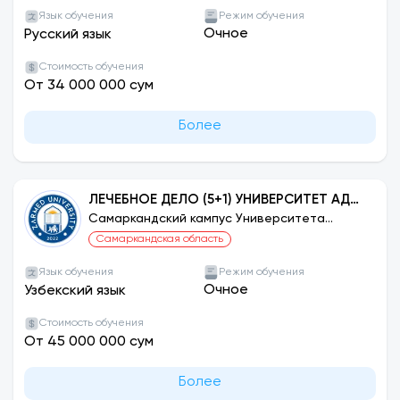
Язык обучения
Режим обучения
Очное
Русский язык
Стоимость обучения
От 34 000 000 сум
Более
ЛЕЧЕБНОЕ ДЕЛО (5+1) УНИВЕРСИТЕТ АДЫ
КЕНТ, ТУРЦИЯ
Самаркандский кампус Университета
ЗАРМЕД
Самаркандская область
Язык обучения
Режим обучения
Очное
Узбекский язык
Стоимость обучения
От 45 000 000 сум
Более