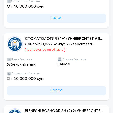
Стоимость обучения
От 40 000 000 сум
Более
СТОМАТОЛОГИЯ (4+1) УНИВЕРСИТЕТ АДЫ
КЕНТ, ТУРЦИЯ
Самаркандский кампус Университета
ЗАРМЕД
Самаркандская область
Язык обучения
Режим обучения
Очное
Узбекский язык
Стоимость обучения
От 40 000 000 сум
Более
BIZNESNI BOSHQARISH (2+2) УНИВЕРСИТЕТ