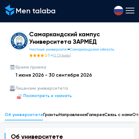
Men talaba
Самаркандский кампус
Университета ЗАРМЕД
Частный университет
Самаркандская область
3.4
(
2
Отзывы
)
Время приема
1 июня 2026
-
30 сентября 2026
Лицензии университета
Посмотреть и скачать
Об университете
Гранты
Направления
Галерея
Связь с нами
От
Об университете