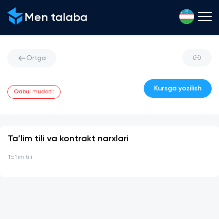
Men talaba
Ortga
Kursga yozilish
Qabul mudati
:
Ta’lim tili va kontrakt narxlari
Ta'lim tili