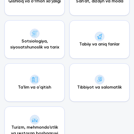
Qishloq va oʻrmon xoʻjaligi
San'at, dizayn va moda
Sotsiologiya,
Tabiiy va aniq fanlar
siyosatshunoslik va tarix
Ta'lim va o'qitish
Tibbiyot va salomatlik
Turizm, mehmondo'stlik
va restoran boshqaruvi