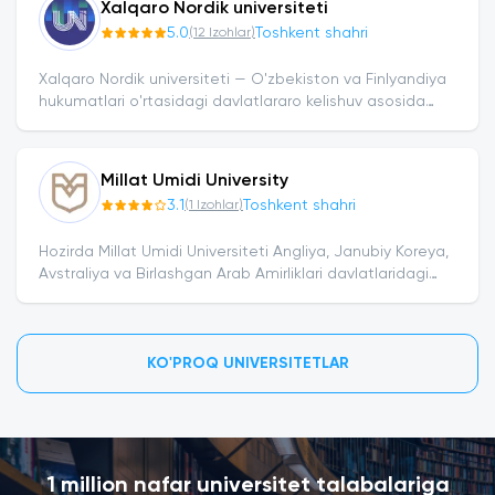
Xalqaro Nordik universiteti
5.0
Toshkent shahri
(
12
Izohlar
)
Xalqaro Nordik universiteti — O'zbekiston va Finlyandiya
hukumatlari o'rtasidagi davlatlararo kelishuv asosida
2022-yil 8-avgustda tashkil etilgan, №034528-sonli
litsenziyaga ega xalqaro...
Millat Umidi University
3.1
Toshkent shahri
(
1
Izohlar
)
Hozirda Millat Umidi Universiteti Angliya, Janubiy Koreya,
Avstraliya va Birlashgan Arab Amirliklari davlatlaridagi
universitetlari bilan hamkorlikni yo’lga qo’ygan.Universitet
tomonidan beriladigan...
KO'PROQ UNIVERSITETLAR
1 million nafar universitet talabalariga