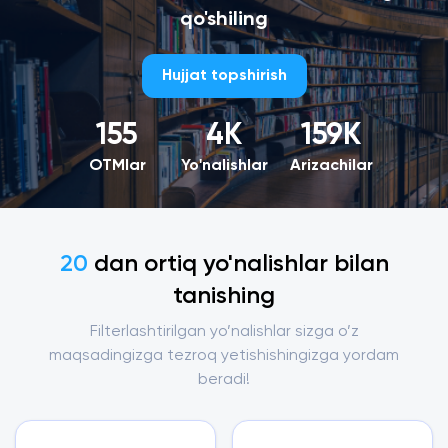
qo'shiling
Hujjat topshirish
Bizning saytimiz raqamlarda
155
4
K
159
K
OTMlar
Yo'nalishlar
Arizachilar
20
dan ortiq yo'nalishlar bilan
tanishing
Filterlashtirilgan yo’nalishlar sizga o’z
maqsadingizga tezroq yetishishingizga yordam
beradi!