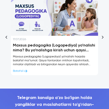
17.07.2026
16.
ov
Maxsus pedagogika (Logopediya) yo‘nalishi
Ti
nima? Bu yo‘nalishga kirish uchun qaysi
Bi
fanlardan imtihon topshiriladi va
Maxsus pedagogika (Logopediya) yo‘nalishi haqida
Tib
bitirgandan keyin qayerda ishlash mumkin?
batafsil ma'lumot. Qaysi fanlardan imtihon topshiriladi,
Qay
nimalar o‘qitiladi va bitirgandan keyin qayerda ishlash
bi
mumkin? Barchasi Mentalaba.uz'da.
Me
Batafsil
Bat
Telegram kanalga a'zo bo'lgan holda
yangiliklar va maslahatlarni to'g'ridan-