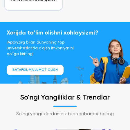
Xorijda ta’lim olishni xohlaysizmi?
iApply.org bilan dunyoning top
universitetlarida o‘qish imkoniyatini
qo‘lga kiriting!
BATAFSIL MA’LUMOT OLISH
So'ngi Yangiliklar
&
Trendlar
So'ngi yangiliklardan biz bilan xabardor bo'ling