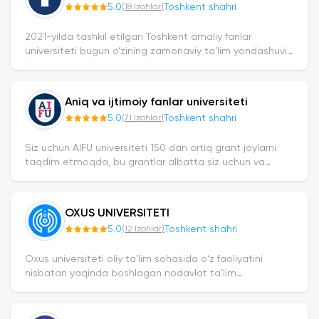
5.0
Toshkent shahri
(
18
Izohlar
)
2021-yilda tashkil etilgan Toshkent amaliy fanlar
universiteti bugun o‘zining zamonaviy ta’lim yondashuvi,
kuchli professor-o‘qituvchilari va qulay infratuzilmasi
bilan...
Aniq va ijtimoiy fanlar universiteti
5.0
Toshkent shahri
(
71
Izohlar
)
Siz uchun AIFU universiteti 150 dan ortiq grant joylarni
taqdim etmoqda, bu grantlar albatta siz uchun va
ulardan biriga egalik qilishini xohlasangiz hoziroq batafsil
tugmasini bosing...
OXUS UNIVERSITETI
5.0
Toshkent shahri
(
12
Izohlar
)
Oxus universiteti oliy taʼlim sohasida oʻz faoliyatini
nisbatan yaqinda boshlagan nodavlat taʼlim
muassasasi hisoblanadi. Universitet 2023-yil 31-
oktabrda 153214-sonli litsenziyaga ega bo‘lgach....