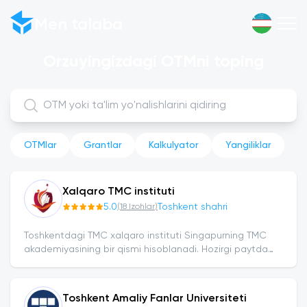
Men talaba
Orzuyingizdagi OTMni toping
OTMlar
Grantlar
Kalkulyator
Yangiliklar
Xalqaro TMC instituti
5.0
Toshkent shahri
(
18
Izohlar
)
Toshkentdagi TMC xalqaro instituti Singapurning TMC
akademiyasining bir qismi hisoblanadi. Hozirgi paytda
institut dunyoning 5 ta mamlakatida o‘z faoliyatini...
Toshkent Amaliy Fanlar Universiteti