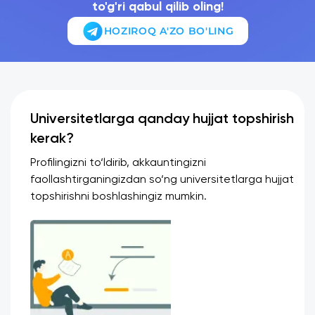
to'g'ri qabul qilib oling!
HOZIROQ A'ZO BO'LING
Universitetlarga qanday hujjat topshirish
kerak?
Profilingizni to‘ldirib, akkauntingizni
faollashtirganingizdan so‘ng universitetlarga hujjat
topshirishni boshlashingiz mumkin.