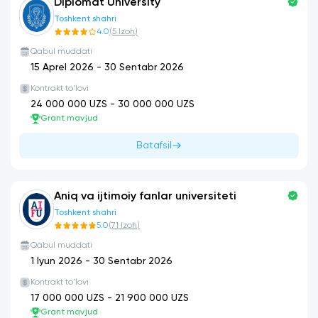
Diplomat University
Toshkent shahri
4.0
(
5
Izoh
)
Qabul muddati
15 Aprel 2026
-
30 Sentabr 2026
Kontrakt to'lovi
24 000 000
UZS -
30 000 000
UZS
Grant mavjud
Batafsil
Aniq va ijtimoiy fanlar universiteti
Toshkent shahri
5.0
(
71
Izoh
)
Qabul muddati
1 Iyun 2026
-
30 Sentabr 2026
Kontrakt to'lovi
17 000 000
UZS -
21 900 000
UZS
Grant mavjud