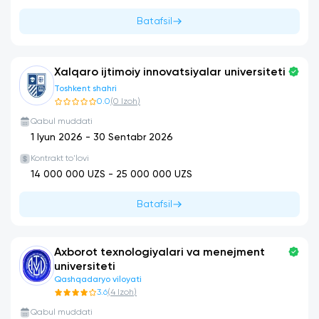
Batafsil
Xalqaro ijtimoiy innovatsiyalar universiteti
Toshkent shahri
0.0
(
0
Izoh
)
Qabul muddati
1 Iyun 2026
-
30 Sentabr 2026
Kontrakt to'lovi
14 000 000
UZS -
25 000 000
UZS
Batafsil
Axborot texnologiyalari va menejment
universiteti
Qashqadaryo viloyati
3.6
(
4
Izoh
)
Qabul muddati