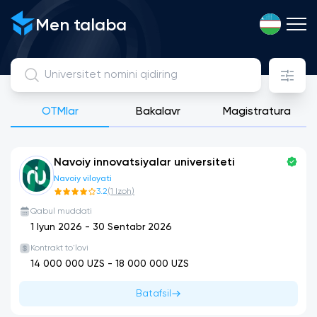
Davlat, Litsenziyaga ega xususiy va xalqaro universitetlarni 
Men talaba
OTMlar
Bakalavr
Magistratura
Navoiy innovatsiyalar universiteti
Navoiy viloyati
3.2
(
1
Izoh
)
Qabul muddati
1 Iyun 2026
-
30 Sentabr 2026
Kontrakt to'lovi
14 000 000
UZS -
18 000 000
UZS
Batafsil