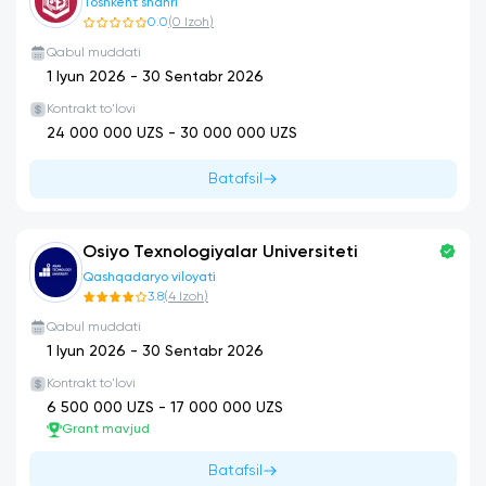
Toshkent shahri
0.0
(
0
Izoh
)
Qabul muddati
1 Iyun 2026
-
30 Sentabr 2026
Kontrakt to'lovi
24 000 000
UZS -
30 000 000
UZS
Batafsil
Osiyo Texnologiyalar Universiteti
Qashqadaryo viloyati
3.8
(
4
Izoh
)
Qabul muddati
1 Iyun 2026
-
30 Sentabr 2026
Kontrakt to'lovi
6 500 000
UZS -
17 000 000
UZS
Grant mavjud
Batafsil