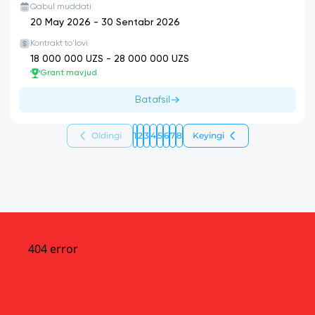
Qabul muddati
20 May 2026
-
30 Sentabr 2026
Kontrakt to'lovi
18 000 000
UZS -
28 000 000
UZS
Grant mavjud
Batafsil
Oldingi
1
2
3
4
5
6
7
8
Keyingi
404 error
We’re working on it.