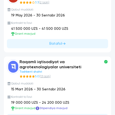
3.3
(
2
Izoh
)
Qabul muddati
19 May 2026
-
30 Sentabr 2026
Kontrakt to'lovi
41 500 000
UZS -
41 500 000
UZS
Grant mavjud
Batafsil
Raqamli iqtisodiyot va
agrotexnologiyalar universiteti
Toshkent shahri
5.0
(
13
Izoh
)
Qabul muddati
15 Mart 2026
-
30 Sentabr 2026
Kontrakt to'lovi
19 000 000
UZS -
24 200 000
UZS
Grant mavjud
Stipendiya mavjud