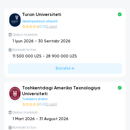
Turon Universiteti
Qashqadaryo viloyati
0.0
(
0
Izoh
)
Qabul muddati
1 Iyun 2026
-
30 Sentabr 2026
Kontrakt to'lovi
11 500 000
UZS -
28 900 000
UZS
Batafsil
Toshkentdagi Amerika Texnologiya
Universiteti
Toshkent shahri
0.0
(
0
Izoh
)
Qabul muddati
1 Mart 2026
-
31 Avgust 2026
Kontrakt to'lovi