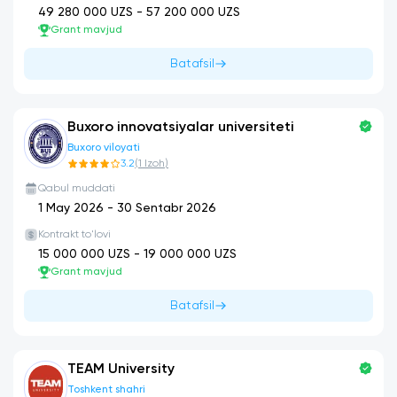
49 280 000
UZS -
57 200 000
UZS
Grant mavjud
Batafsil
Buxoro innovatsiyalar universiteti
Buxoro viloyati
3.2
(
1
Izoh
)
Qabul muddati
1 May 2026
-
30 Sentabr 2026
Kontrakt to'lovi
15 000 000
UZS -
19 000 000
UZS
Grant mavjud
Batafsil
TEAM University
Toshkent shahri