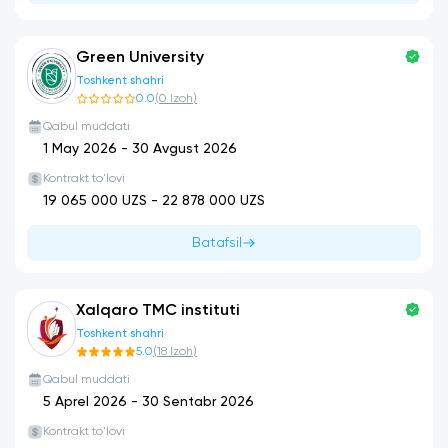
Green University
Toshkent shahri
0.0
(
0
Izoh
)
Qabul muddati
1 May 2026
-
30 Avgust 2026
Kontrakt to'lovi
19 065 000
UZS -
22 878 000
UZS
Batafsil
Xalqaro TMC instituti
Toshkent shahri
5.0
(
18
Izoh
)
Qabul muddati
5 Aprel 2026
-
30 Sentabr 2026
Kontrakt to'lovi