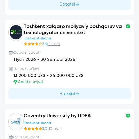
Batafsil
Toshkent xalqaro moliyaviy boshqaruv va
texnologiyalar universiteti
Toshkent shahri
3.4
(
2
Izoh
)
Qabul muddati
1 Iyun 2026
-
30 Sentabr 2026
Kontrakt to'lovi
13 200 000
UZS -
24 000 000
UZS
Grant mavjud
Batafsil
Coventry University by UDEA
Toshkent shahri
5.0
(
10
Izoh
)
Qabul muddati