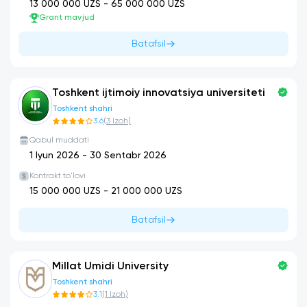
13 000 000
UZS -
65 000 000
UZS
Grant mavjud
Batafsil
Toshkent ijtimoiy innovatsiya universiteti
Toshkent shahri
3.6
(
3
Izoh
)
Qabul muddati
1 Iyun 2026
-
30 Sentabr 2026
Kontrakt to'lovi
15 000 000
UZS -
21 000 000
UZS
Batafsil
Millat Umidi University
Toshkent shahri
3.1
(
1
Izoh
)