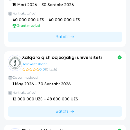
15 Mart 2026
-
30 Sentabr 2026
Kontrakt to'lovi
40 000 000
UZS -
40 000 000
UZS
Grant mavjud
Batafsil
Xalqaro qishloq xo‘jaligi universiteti
Toshkent shahri
0.0
(
0
Izoh
)
Qabul muddati
1 May 2026
-
30 Sentabr 2026
Kontrakt to'lovi
12 000 000
UZS -
48 800 000
UZS
Batafsil