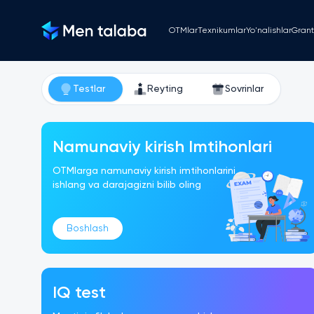
OTMlar
Texnikumlar
Yo'nalishlar
Grant
Testlar
Reyting
Sovrinlar
Namunaviy kirish Imtihonlari
OTMlarga namunaviy kirish imtihonlarini
ishlang va darajagizni bilib oling
Boshlash
IQ test