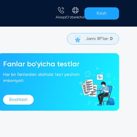
Kirish
Aloqa
O'zbekcha
Jami XP'lar
:
0
Fanlar bo'yicha testlar
Har bir fanlardan alohida test yechish
imkoniyati
Boshlash