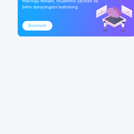
Mantiqiy fikrlash, muammo yechish va
bilim darajangizni baholang
Boshlash