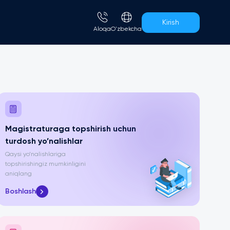
Kirish
Aloqa
O'zbekcha
Magistraturaga topshirish uchun
turdosh yo’nalishlar
Qaysi yo’nalishlariga
topshirishingiz mumkinligini
aniqlang
Boshlash