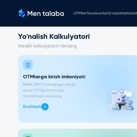
OTMlar
Texnikumlar
Yo'nalishlar
Grant
Yo'nalish Kalkulyatori
Kerakli kalkulyatorni tanlang
OTMlarga kirish imkoniyati
BMBA (DMT) balingizga qarab
qaysi OTMga kirishingiz
mumkinligini aniqlang
Boshlash