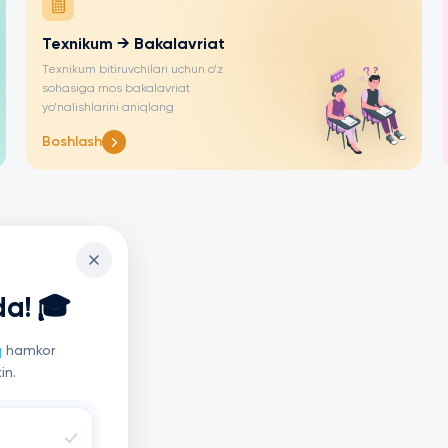
Texnikum → Bakalavriat
Texnikum bitiruvchilari uchun o’z
sohasiga mos bakalavriat
yo’nalishlarini aniqlang
Boshlash
da! 🎓
q
hamkor
in.