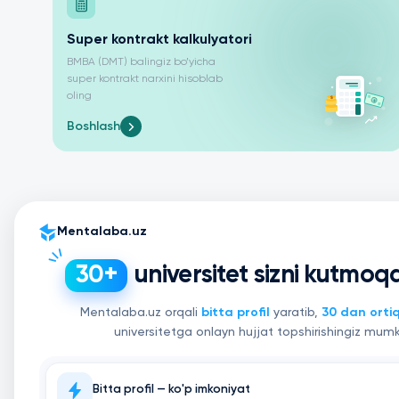
Super kontrakt kalkulyatori
BMBA (DMT) balingiz bo’yicha
super kontrakt narxini hisoblab
oling
Boshlash
Mentalaba.uz
universitet sizni kutmoq
30+
Mentalaba.uz orqali
bitta profil
yaratib,
30 dan orti
universitetga onlayn hujjat topshirishingiz mumk
Bitta profil — ko'p imkoniyat