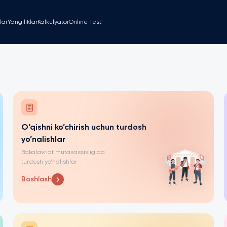
lar
Yangiliklar
Kalkulyator
Online Test
O’qishni ko’chirish uchun turdosh
yo’nalishlar
Bakalavriat mutaxassisligida
turdosh yo’nalishlar
Boshlash