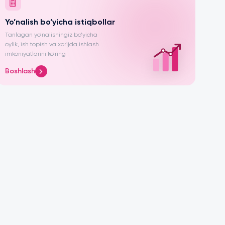
Yo’nalish bo’yicha istiqbollar
Tanlagan yo’nalishingiz bo’yicha
oylik, ish topish va xorijda ishlash
imkoniyatlarini ko’ring
Boshlash