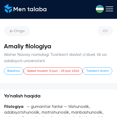
Men talaba
Ortga
Amaliy filologiya
Alisher Navoiy nomidagi Toshkent davlat o‘zbek tili va
adabiyoti universiteti
Bakalavr
Qabul mudati
:
5 Iyun
-
25 Iyun 2026
Toshkent shahri
Yo'nalish haqida
Filologiya
 — gumanitar fanlar — tilshunoslik, 
adabiyotshunoslik, matnshunoslik, manbashunoslik, 