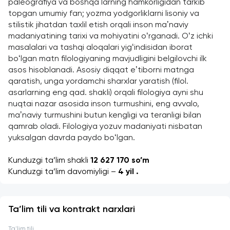
paleografiya va boshqa larning hamkorligidan tarkib 
topgan umumiy fan; yozma yodgorliklarni lisoniy va 
stilistik jihatdan taxlil etish orqali inson maʼnaviy 
madaniyatining tarixi va mohiyatini oʻrganadi. Oʻz ichki 
masalalari va tashqi aloqalari yigʻindisidan iborat 
boʻlgan matn filologiyaning mavjudligini belgilovchi ilk 
asos hisoblanadi. Asosiy diqqat eʼtiborni matnga 
qaratish, unga yordamchi sharxlar yaratish (filol. 
asarlarning eng qad. shakli) orqali filologiya ayni shu 
nuqtai nazar asosida inson turmushini, eng avvalo, 
maʼnaviy turmushini butun kengligi va teranligi bilan 
qamrab oladi. Filologiya yozuv madaniyati nisbatan 
yuksalgan davrda paydo boʻlgan.
Kunduzgi ta’lim shakli 
12 627 170 so’m
Kunduzgi ta’lim davomiyligi –
 4 yil . 
Ta’lim tili va kontrakt narxlari
Ta'lim tili