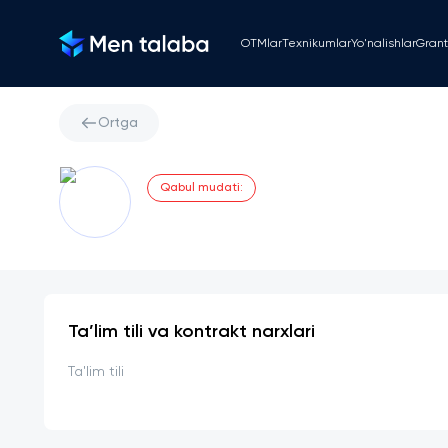
OTMlar
Texnikumlar
Yo'nalishlar
Grant
Ortga
Qabul mudati
:
Ta’lim tili va kontrakt narxlari
Ta'lim tili