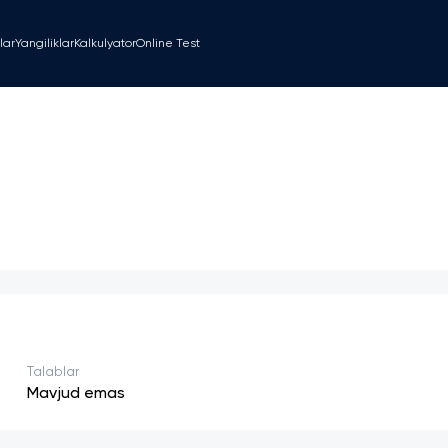
lar
Yangiliklar
Kalkulyator
Online Test
Talablar
Mavjud emas