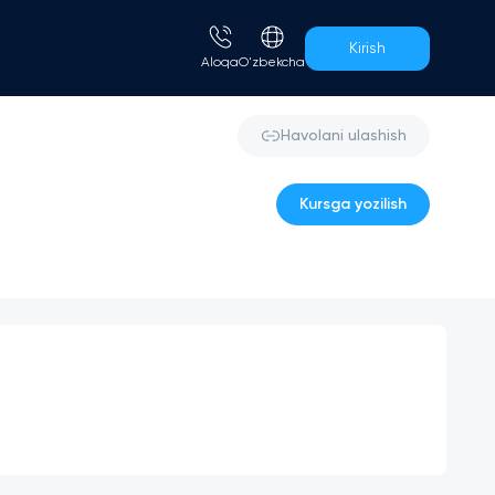
Kirish
Aloqa
O'zbekcha
Havolani ulashish
Kursga yozilish