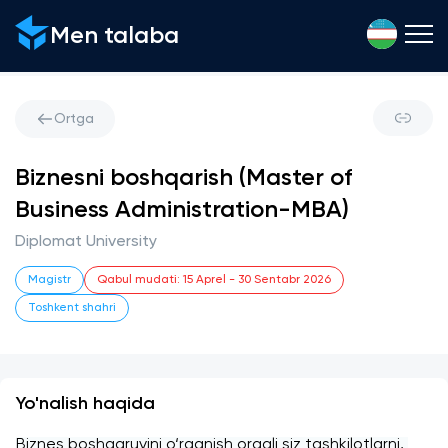
Men talaba
Ortga
Biznesni boshqarish (Master of
Business Administration-MBA)
Diplomat University
Magistr
Qabul mudati
:
15 Aprel
-
30 Sentabr 2026
Toshkent shahri
Yo'nalish haqida
Biznes boshqaruvini o‘rganish orqali siz tashkilotlarni, 