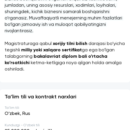
jumladan, uning asosiy resurslari, xodimlari, loyihalari, 
shuningdek, kichik biznesni samarali boshqarishni 
o‘rganasiz. Muvaffaqiyatli menejerning muhim fazilatlari 
bo‘lgan jamoaviy ish va muloqot qobiliyatingizni 
rivojlantirasiz.
Magistraturaga qabul 
xorijiy tilni bilish
 darajasi bo‘yicha 
tegishli 
milliy yoki xalqaro sertifikat
ga ega bo‘lgan 
talabgorning 
bakalavriat diplom bali o‘rtacha 
ko‘rsatkichi
 ketma-ketligiga rioya qilgan holda amalga 
oshiriladi. 
Ta’lim tili va kontrakt narxlari
Ta'lim tili
O‘zbek, Rus
Kunduzgi - O'zbek tili