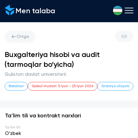
Men talaba
Ortga
Buxgalteriya hisobi va audit
(tarmoqlar bo‘yicha)
Guliston davlat universiteti
Bakalavr
Qabul mudati
:
5 Iyun
-
25 Iyun 2026
Sirdaryo viloyati
Ta’lim tili va kontrakt narxlari
Ta'lim tili
O‘zbek