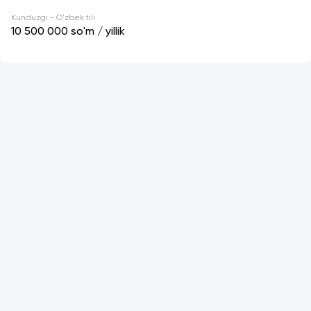
Kunduzgi - O'zbek tili
10 500 000
so'm / yillik