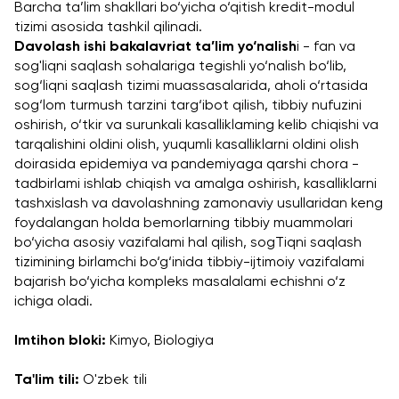
Barcha ta’lim shakllari bo‘yicha o‘qitish kredit-modul 
tizimi asosida tashkil qilinadi. 
Davolash ishi bakalavriat ta’lim yo‘nalish
i - fan va 
sog'liqni saqlash sohalariga tegishli yo‘nalish bo‘lib, 
sog‘liqni saqlash tizimi muassasalarida, aholi o‘rtasida 
sog‘lom turmush tarzini targ‘ibot qilish, tibbiy nufuzini 
oshirish, o‘tkir va surunkali kasalliklaming kelib chiqishi va 
tarqalishini oldini olish, yuqumli kasalliklarni oldini olish 
doirasida epidemiya va pandemiyaga qarshi chora - 
tadbirlami ishlab chiqish va amalga oshirish, kasalliklarni 
tashxislash va davolashning zamonaviy usullaridan keng 
foydalangan holda bemorlarning tibbiy muammolari 
bo‘yicha asosiy vazifalami hal qilish, sogTiqni saqlash 
tizimining birlamchi bo‘g‘inida tibbiy-ijtimoiy vazifalami 
bajarish bo‘yicha kompleks masalalami echishni o‘z 
ichiga oladi.
Imtihon bloki:
 Kimyo, Biologiya
Ta'lim tili: 
O'zbek tili