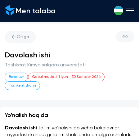
Men talaba
Ortga
Davolash ishi
Toshkent Kimyo xalqaro universiteti
Bakalavr
Qabul mudati
:
1 Iyun
-
30 Sentabr 2026
Toshkent shahri
Yo'nalish haqida
Davolash ishi
 ta’lim yo‘nalishi bo‘yicha bakalavrlar 
tayyorlash kunduzgi ta’lim shakllarida amalga oshiriladi. 