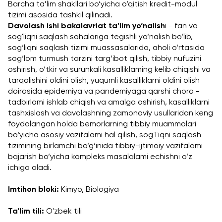
Barcha ta’lim shakllari bo‘yicha o‘qitish kredit-modul 
tizimi asosida tashkil qilinadi.
Davolash ishi bakalavriat ta’lim yo‘nalish
i - fan va 
sog'liqni saqlash sohalariga tegishli yo‘nalish bo‘lib, 
sog‘liqni saqlash tizimi muassasalarida, aholi o‘rtasida 
sog‘lom turmush tarzini targ‘ibot qilish, tibbiy nufuzini 
oshirish, o‘tkir va surunkali kasalliklaming kelib chiqishi va 
tarqalishini oldini olish, yuqumli kasalliklarni oldini olish 
doirasida epidemiya va pandemiyaga qarshi chora - 
tadbirlami ishlab chiqish va amalga oshirish, kasalliklarni 
tashxislash va davolashning zamonaviy usullaridan keng 
foydalangan holda bemorlarning tibbiy muammolari 
bo‘yicha asosiy vazifalami hal qilish, sogTiqni saqlash 
tizimining birlamchi bo‘g‘inida tibbiy-ijtimoiy vazifalami 
bajarish bo‘yicha kompleks masalalami echishni o‘z 
ichiga oladi.
Imtihon bloki:
 Kimyo, Biologiya
Ta'lim tili: 
O'zbek tili