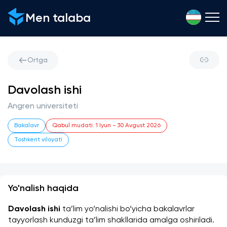
Men talaba
Ortga
Davolash ishi
Angren universiteti
Bakalavr
Qabul mudati
:
1 Iyun
-
30 Avgust 2026
Toshkent viloyati
Yo'nalish haqida
Davolash ishi
 ta’lim yo‘nalishi bo‘yicha bakalavrlar 
tayyorlash kunduzgi ta’lim shakllarida amalga oshiriladi. 