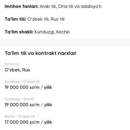
Imtihon fanlari:
 Arab tili, Ona tili va adabiyoti
Ta’lim tili:
 O‘zbek tili, Rus tili
Ta’lim shakli:
 Kunduzgi, Kechki
Ta’lim tili va kontrakt narxlari
Ta'lim tili
O‘zbek, Rus
Kunduzgi - O'zbek tili
19 000 000
so'm / yillik
Kunduzgi - Rus tili
19 000 000
so'm / yillik
Kechki - O'zbek tili
17 000 000
so'm / yillik