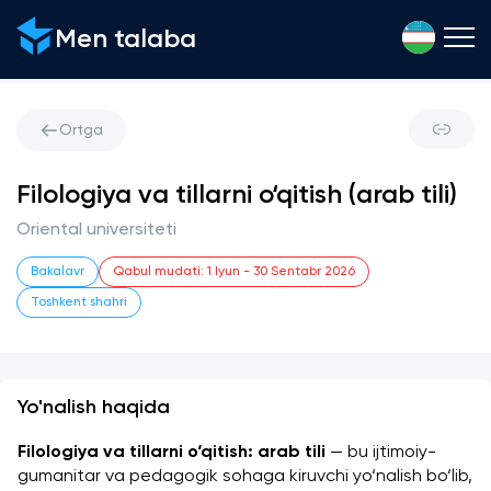
Men talaba
Ortga
Filologiya va tillarni o‘qitish (arab tili)
Oriental universiteti
Bakalavr
Qabul mudati
:
1 Iyun
-
30 Sentabr 2026
Toshkent shahri
Yo'nalish haqida
Filologiya va tillarni o‘qitish: arab tili
 — bu ijtimoiy-
gumanitar va pedagogik sohaga kiruvchi yo‘nalish bo‘lib, 