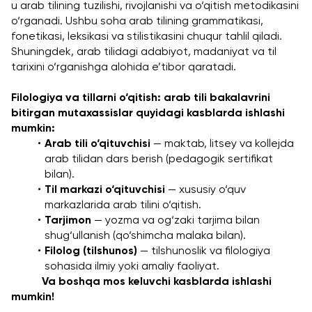
u arab tilining tuzilishi, rivojlanishi va o‘qitish metodikasini 
o‘rganadi. Ushbu soha arab tilining grammatikasi, 
fonetikasi, leksikasi va stilistikasini chuqur tahlil qiladi. 
Shuningdek, arab tilidagi adabiyot, madaniyat va til 
tarixini o‘rganishga alohida e’tibor qaratadi.
Filologiya va tillarni o‘qitish: arab tili bakalavrini 
bitirgan mutaxassislar quyidagi kasblarda ishlashi 
mumkin:
Arab tili o‘qituvchisi
 — maktab, litsey va kollejda 
arab tilidan dars berish (pedagogik sertifikat 
bilan).
Til markazi o‘qituvchisi
 — xususiy o‘quv 
markazlarida arab tilini o‘qitish.
Tarjimon
 — yozma va og‘zaki tarjima bilan 
shug‘ullanish (qo‘shimcha malaka bilan).
Filolog (tilshunos)
 — tilshunoslik va filologiya 
sohasida ilmiy yoki amaliy faoliyat.
           Va boshqa mos keluvchi kasblarda ishlashi 
mumkin!