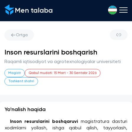
Men talaba
Ortga
Inson resurslarini boshqarish
Raqamli iqtisodiyot va agrotexnologiyalar universiteti
Magistr
Qabul mudati
:
15 Mart
-
30 Sentabr 2026
Toshkent shahri
Yo'nalish haqida
 Inson resurslarini boshqaruvi
 magistratura dasturi 
xodimlarni yollash, ishga qabul qilish, tayyorlash, 