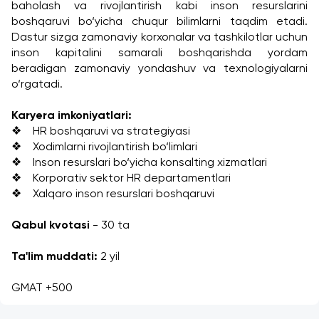
baholash va rivojlantirish kabi inson resurslarini 
boshqaruvi bo‘yicha chuqur bilimlarni taqdim etadi. 
Dastur sizga zamonaviy korxonalar va tashkilotlar uchun 
inson kapitalini samarali boshqarishda yordam 
beradigan zamonaviy yondashuv va texnologiyalarni 
o‘rgatadi.
Karyera imkoniyatlari:
❖    HR boshqaruvi va strategiyasi
❖    Xodimlarni rivojlantirish bo‘limlari
❖    Inson resurslari bo‘yicha konsalting xizmatlari
❖    Korporativ sektor HR departamentlari
❖    Xalqaro inson resurslari boshqaruvi
Qabul kvotasi 
- 30 ta
Ta'lim muddati:
 2 yil
GMAT +500