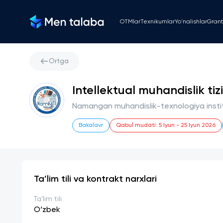
OTMlar
Texnikumlar
Yo'nalishlar
Grant
Ortga
Intellektual muhandislik tiz
Namangan muhandislik-texnologiya instit
Bakalavr
Qabul mudati
:
5 Iyun
-
25 Iyun 2026
Ta’lim tili va kontrakt narxlari
Ta'lim tili
O‘zbek