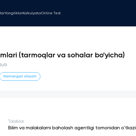
lar
Yangiliklar
Kalkulyator
Online Test
imlari (tarmoqlar va sohalar bo‘yicha)
uti
Namangan viloyati
Talablar
Bilim va malakalarni baholash agentligi tomonidan o'tkaz