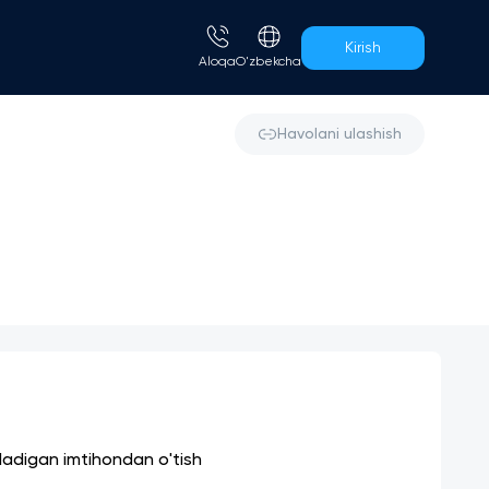
Kirish
Aloqa
O'zbekcha
Havolani ulashish
iladigan imtihondan o'tish