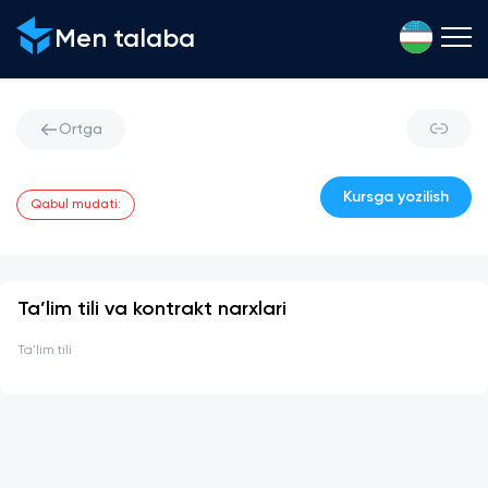
Men talaba
Ortga
Kursga yozilish
Qabul mudati
:
Ta’lim tili va kontrakt narxlari
Ta'lim tili