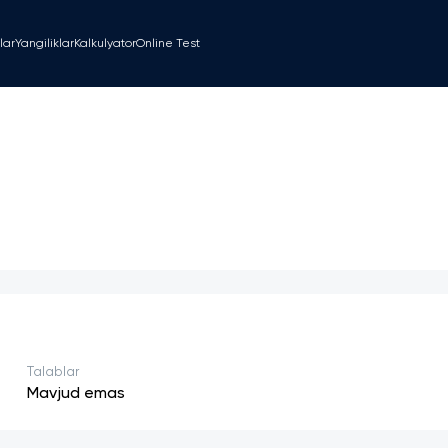
lar
Yangiliklar
Kalkulyator
Online Test
Talablar
Mavjud emas