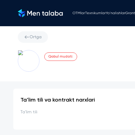
OTMlar
Texnikumlar
Yo'nalishlar
Grant
Ortga
Qabul mudati
:
Ta’lim tili va kontrakt narxlari
Ta'lim tili