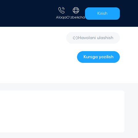
Kirish
Aloqa
O'zbekcha
Havolani ulashish
Kursga yozilish