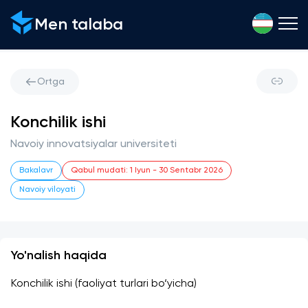
Men talaba
Ortga
Konchilik ishi
Navoiy innovatsiyalar universiteti
Bakalavr
Qabul mudati
:
1 Iyun
-
30 Sentabr 2026
Navoiy viloyati
Yo'nalish haqida
Konchilik ishi (faoliyat turlari bo‘yicha)