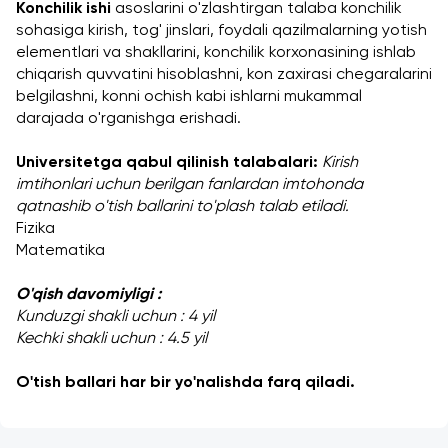
Konchilik ishi
 asoslarini o'zlashtirgan talaba konchilik 
sohasiga kirish, tog' jinslari, foydali qazilmalarning yotish 
elementlari va shakllarini, konchilik korxonasining ishlab 
chiqarish quvvatini hisoblashni, kon zaxirasi chegaralarini 
belgilashni, konni ochish kabi ishlarni mukammal 
darajada o'rganishga erishadi.
Universitetga qabul qilinish talabalari: 
Kirish 
imtihonlari uchun berilgan fanlardan imtohonda 
qatnashib o'tish ballarini to'plash talab etiladi.
Fizika
Matematika
O'qish davomiyligi : 
Kunduzgi shakli uchun : 4 yil
Kechki shakli uchun : 4.5 yil
O'tish ballari har bir yo'nalishda farq qiladi.