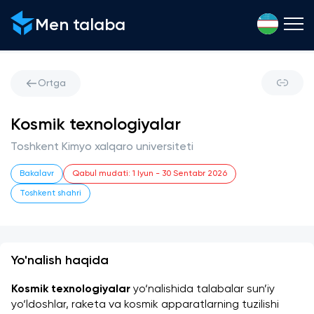
Men talaba
Ortga
Kosmik texnologiyalar
Toshkent Kimyo xalqaro universiteti
Bakalavr
Qabul mudati
:
1 Iyun
-
30 Sentabr 2026
Toshkent shahri
Yo'nalish haqida
Kosmik texnologiyalar
 yo‘nalishida talabalar sun’iy 
yo‘ldoshlar, raketa va kosmik apparatlarning tuzilishi 