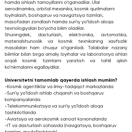
hamda ishlash tamoyillarini o‘rganadilar. Ular 
aerodinamika, orbital mexanika, kosmik qurilmalarni 
loyihalash, boshqaruv va navigatsiya tizimlari, 
masofadan zondlash hamda sun’iy yo‘ldosh aloqa 
texnologiyalari bo‘yicha bilim oladilar.
Shuningdek, dasturlash, elektronika, avtomatika, 
materialshunoslik va kosmik texnikaning xavfsizlik 
masalalari ham chuqur o‘rganiladi. Talabalar nazariy 
bilimlar bilan birga amaliy loyihalar va laboratoriya ishlari 
orqali kosmik tizimlarni yaratish va tahlil qilish 
ko‘nikmalarini egallaydilar.
Universitetni tamomlab qayerda ishlash mumkin?
-Kosmik agentliklar va ilmiy-tadqiqot markazlarida
-Sun’iy yo‘ldosh ishlab chiqarish va boshqaruv 
kompaniyalarida
-Telekommunikatsiya va sun’iy yo‘ldosh aloqa 
tashkilotlarida
-Aviatsiya va aerokosmik sanoat korxonalarida
-IT va dasturlash sohasida (navigatsiya, boshqaruv 