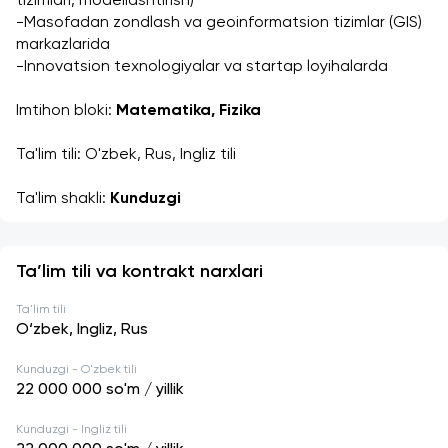
tizimlari, modellashtirish)
-Masofadan zondlash va geoinformatsion tizimlar (GIS) 
markazlarida
-Innovatsion texnologiyalar va startap loyihalarda
Imtihon bloki: 
Matematika, Fizika
Ta'lim tili: O'zbek, Rus, Ingliz tili
Ta'lim shakli: 
Kunduzgi
Ta’lim tili va kontrakt narxlari
Ta'lim tili
O‘zbek, Ingliz, Rus
Kunduzgi - O'zbek tili
22 000 000
so'm / yillik
Kunduzgi - Ingliz tili