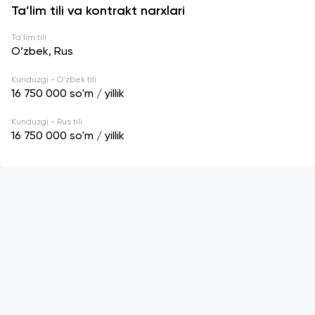
Ta’lim tili va kontrakt narxlari
Ta'lim tili
O‘zbek, Rus
Kunduzgi - O'zbek tili
16 750 000
so'm / yillik
Kunduzgi - Rus tili
16 750 000
so'm / yillik