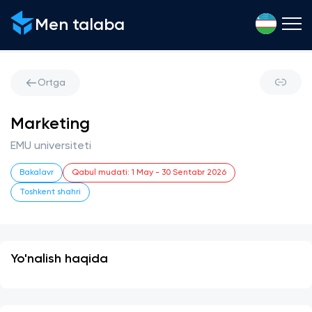
Men talaba
Ortga
Marketing
EMU universiteti
Bakalavr
Qabul mudati
:
1 May
-
30 Sentabr 2026
Toshkent shahri
Yo'nalish haqida