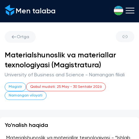
Men talaba
Ortga
Materialshunoslik va materiallar
texnologiyasi (Magistratura)
University of Business and Science - Namangan filiali
Magistr
Qabul mudati
:
25 May
-
30 Sentabr 2026
Namangan viloyati
Yo'nalish haqida
 Materialshunoslik va materiallar texnologiyasi - “Ishlab 