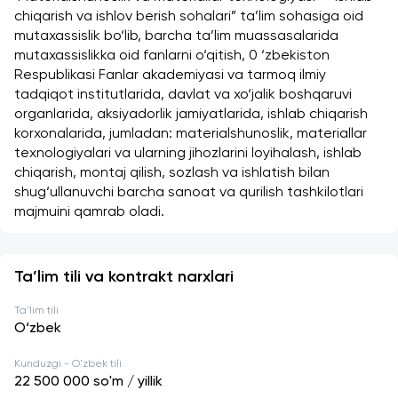
chiqarish va ishlov berish sohalari” ta’lim sohasiga oid 
mutaxassislik bo‘lib, barcha ta’lim muassasalarida 
mutaxassislikka oid fanlarni o‘qitish, 0 ‘zbekiston 
Respublikasi Fanlar akademiyasi va tarmoq ilmiy 
tadqiqot institutlarida, davlat va xo‘jalik boshqaruvi 
organlarida, aksiyadorlik jamiyatlarida, ishlab chiqarish 
korxonalarida, jumladan: materialshunoslik, materiallar 
texnologiyalari va ularning jihozlarini loyihalash, ishlab 
chiqarish, montaj qilish, sozlash va ishlatish bilan 
shug‘ullanuvchi barcha sanoat va qurilish tashkilotlari 
majmuini qamrab oladi. 
Ta’lim tili va kontrakt narxlari
Ta'lim tili
O‘zbek
Kunduzgi - O'zbek tili
22 500 000
so'm / yillik