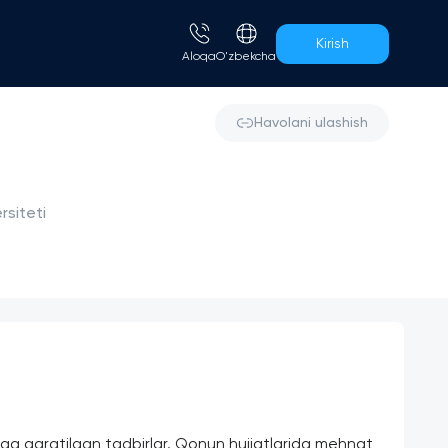
Kirish
Aloqa
O'zbekcha
Havolani ulashish
rsiteti
higa qaratilgan tadbirlar. Qonun hujjatlarida mehnat 