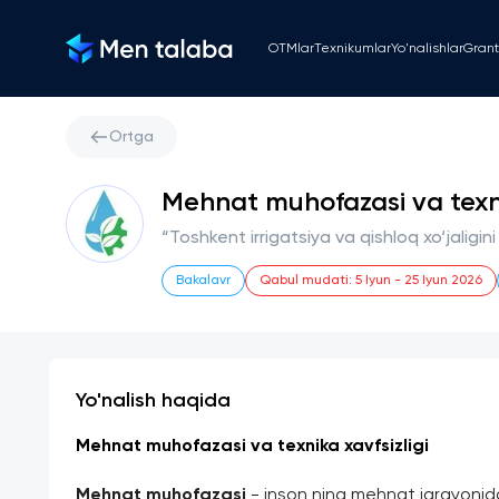
OTMlar
Texnikumlar
Yo'nalishlar
Grant
Ortga
Mehnat muhofazasi va texnika
“Toshkent irrigatsiya va qishloq xo‘jaligin
Bakalavr
Qabul mudati
:
5 Iyun
-
25 Iyun 2026
Yo'nalish haqida
Mehnat muhofazasi va texnika xavfsizligi 
Mehnat muhofazasi
 - inson ning mehnat jarayonida