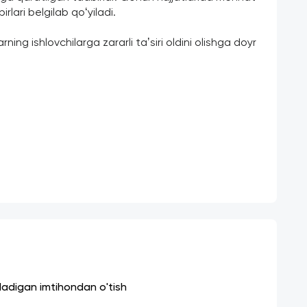
rlari belgilab qoʻyiladi.
ing ishlovchilarga zararli taʼsiri oldini olishga doyr 
iladigan imtihondan o'tish