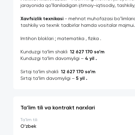
jarayonida qoʻllaniladigan ijtimoiy-iqtisodiy, tashkili
Xavfsizlik texnikasi
 - mehnat muhofazasi boʻlimlaridan
tashkiliy va texnik tadbirlar hamda vositalar majmui.
Imtihon bloklari ; matematika , fizika . 
Kunduzgi ta’lim shakli  
12 627 170 so’m 
Kunduzgi ta’lim davomiyligi – 
4 yil .
Sirtqi ta’lim shakli 
 12 627 170 so’m 
Sirtqi ta’lim davomiyligi – 
5 yil . 
Ta’lim tili va kontrakt narxlari
Ta'lim tili
O‘zbek