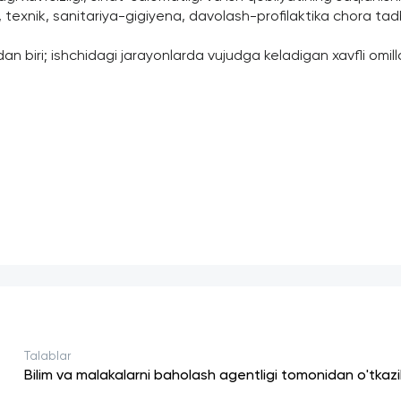
y, texnik, sanitariya-gigiyena, davolash-profilaktika chora tadbi
 biri; ishchidagi jarayonlarda vujudga keladigan xavfli omillarn
Talablar
Bilim va malakalarni baholash agentligi tomonidan o'tkaz