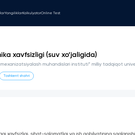
lar
Yangiliklar
Kalkulyator
Online Test
 xavfsizligi (suv xo‘jaligida)
i mexanizatsiyalash muhandislari instituti” milliy tadqiqot unive
Toshkent shahri
gi xavfsizligi, sihat-salomatligi va ish qobilyatining saqlanis