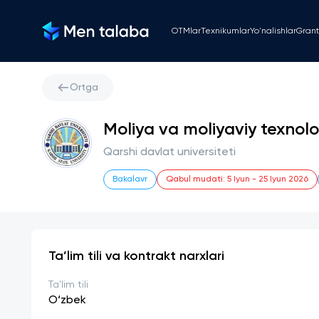
OTMlar
Texnikumlar
Yo'nalishlar
Grant
Ortga
Moliya va moliyaviy texnolo
Qarshi davlat universiteti
Bakalavr
Qabul mudati
:
5 Iyun
-
25 Iyun 2026
Ta’lim tili va kontrakt narxlari
Ta'lim tili
O‘zbek