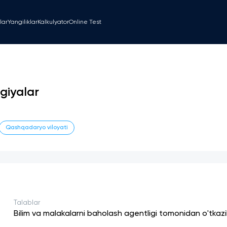
lar
Yangiliklar
Kalkulyator
Online Test
giyalar
Qashqadaryo viloyati
Talablar
Bilim va malakalarni baholash agentligi tomonidan o'tkaz