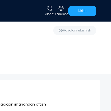
Kirish
Aloqa
O'zbekcha
Havolani ulashish
iladigan imtihondan o'tish